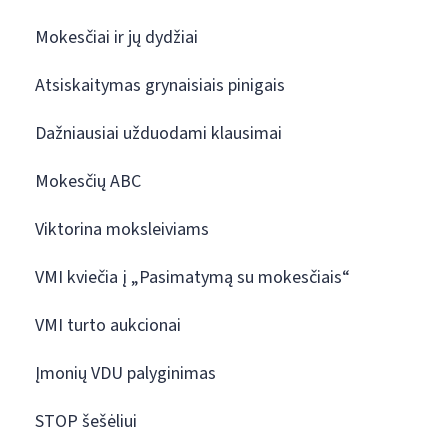
Mokesčiai ir jų dydžiai
Atsiskaitymas grynaisiais pinigais
Dažniausiai užduodami klausimai
Mokesčių ABC
Viktorina moksleiviams
VMI kviečia į „Pasimatymą su mokesčiais“
VMI turto aukcionai
Įmonių VDU palyginimas
STOP šešėliui