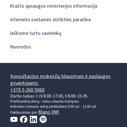
Krašto apsaugos ministerijos informacija
Interneto svetainės atitikties paraiška
Ieškome turto savininkų
Nuorodos
Konsultacijos mokesčių klausimais ir paslaugos
gyventojams:
+370 5 260 5060
Darbo laikas: I-IV 8.00-17.00, V 8.00-15.45.
Prieššventinę dieną - viena valanda trumpiau.
Kiekvieno mėnesio antrą penktadienį 8.00 val. - 12.00 val.
Mano VMI
Paklausimas per