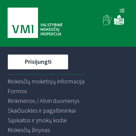
Prisijungti
Mokesčių mokėtojų informacija
Formos
Rinkmenos / Atviri duomenys
Skaičiuoklės ir pagalbininkai
Sąskaitos ir įmokų kodai
Mokesčių žinynas