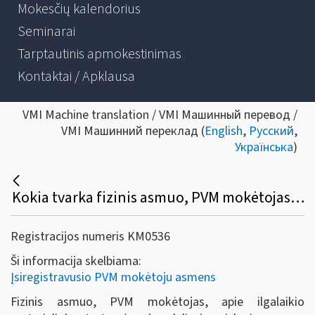
Mokesčių kalendorius
Seminarai
Tarptautinis apmokestinimas
Kontaktai / Apklausa
VMI Machine translation / VMI Машинный перевод /
VMI Машинний переклад (
English
,
Русский
,
Українська
)
Kokia tvarka fizinis asmuo, PVM mokėtojas, turi mokesčių administratoriui deklaruoti įsigyto ilgalaikio materialiojo turto priskyrimą savo ekonominei veiklai?
Registracijos numeris KM0536
Ši informacija skelbiama:
Įsiregistravusio PVM mokėtoju asmens
Fizinis asmuo, PVM mokėtojas, apie ilgalaikio