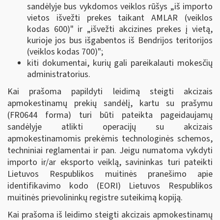
sandėlyje bus vykdomos veiklos rūšys „iš importo
vietos išvežti prekes taikant AMLAR (veiklos
kodas 600)" ir „išvežti akcizines prekes į vietą,
kurioje jos bus išgabentos iš Bendrijos teritorijos
(veiklos kodas 700)";
kiti dokumentai, kurių gali pareikalauti mokesčių
administratorius.
Kai prašoma papildyti leidimą steigti akcizais
apmokestinamų prekių sandėlį, kartu su prašymu
(FR0644 forma) turi būti pateikta pageidaujamų
sandėlyje atlikti operacijų su akcizais
apmokestinamomis prekėmis technologinės schemos,
techniniai reglamentai ir pan. Jeigu numatoma vykdyti
importo ir/ar eksporto veiklą, savininkas turi pateikti
Lietuvos Respublikos muitinės pranešimo apie
identifikavimo kodo (EORI) Lietuvos Respublikos
muitinės prievolininkų registre suteikimą kopiją.
Kai prašoma iš leidimo steigti akcizais apmokestinamų