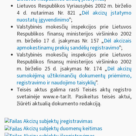
Lietuvos Respublikos Vyriausybės 2002 m. birželio
4 d. nutarimas Nr. 821 „
Dėl akcizų įstatymo
nuostatų įgyvendinimo
";
Valstybinės mokesčių inspekcijos prie Lietuvos
Respublikos finansų ministerijos viršininko 2002
m. birželio 17 d. įsakymas Nr. 157 „
Dėl akcizais
apmokestinamų prekių sandėlių registravimo
";
Valstybinės mokesčių inspekcijos prie Lietuvos
Respublikos finansų ministerijos viršininko 2002
m. birželio 25 d. įsakymas Nr. 174 „
Dėl akcizų
sumokėjimą užtikrinančių dokumentų priėmimo,
registravimo ir naudojimo taisyklių
".
Teisės aktus galima rasti Teisės aktų registro
svetainėje www.e-tar.lt. Pasikeitus teisės aktui,
žiūrėti aktualią dokumento redakciją.
Akcizų subjektų įregistravimas
Akcizų subjektų duomenų keitimas