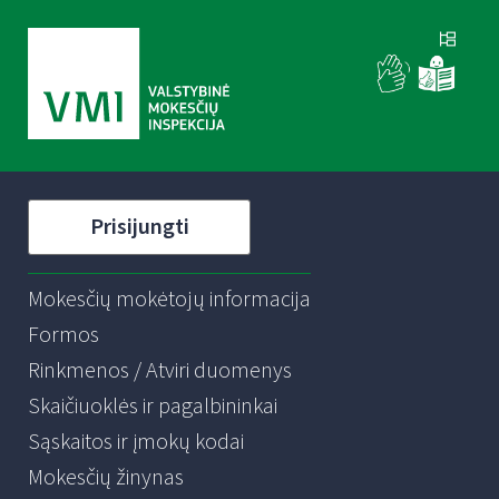
Prisijungti
Mokesčių mokėtojų informacija
Formos
Rinkmenos / Atviri duomenys
Skaičiuoklės ir pagalbininkai
Sąskaitos ir įmokų kodai
Mokesčių žinynas