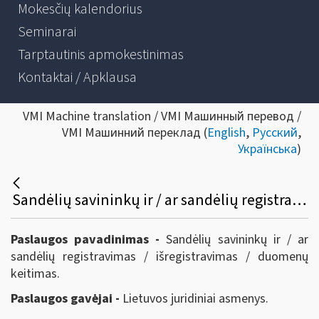
Mokesčių kalendorius
Seminarai
Tarptautinis apmokestinimas
Kontaktai / Apklausa
VMI Machine translation / VMI Машинный перевод /
VMI Машинний переклад (
English
,
Русский
,
Українська
)
Sandėlių savininkų ir / ar sandėlių registravimas / išregistravimas / duomenų keitimas
Paslaugos pavadinimas -
Sandėlių savininkų ir / ar
sandėlių registravimas / išregistravimas / duomenų
keitimas.
Paslaugos gavėjai -
Lietuvos juridiniai asmenys.