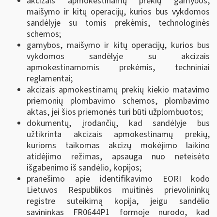
akcizais apmokestinamų prekių gamybos,
maišymo ir kitų operacijų, kurios bus vykdomos
sandėlyje su tomis prekėmis, technologinės
schemos;
gamybos, maišymo ir kitų operacijų, kurios bus
vykdomos sandėlyje su akcizais
apmokestinamomis prekėmis, techniniai
reglamentai;
akcizais apmokestinamų prekių kiekio matavimo
priemonių plombavimo schemos, plombavimo
aktas, jei šios priemonės turi būti užplombuotos;
dokumentų, įrodančių, kad sandėlyje bus
užtikrinta akcizais apmokestinamų prekių,
kurioms taikomas akcizų mokėjimo laikino
atidėjimo režimas, apsauga nuo neteisėto
išgabenimo iš sandėlio, kopijos;
pranešimo apie identifikavimo EORI kodo
Lietuvos Respublikos muitinės prievolininkų
registre suteikimą kopija, jeigu sandėlio
savininkas FR0644P1 formoje nurodo, kad