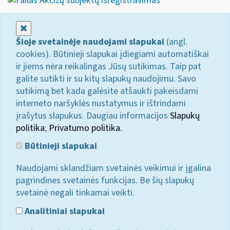
Akcizų subjektų išregistravimas
Uždaryti
Šioje svetainėje naudojami slapukai
(angl.
cookies). Būtinieji slapukai įdiegiami automatiškai
ir jiems nėra reikalingas Jūsų sutikimas. Taip pat
galite sutikti ir su kitų slapukų naudojimu. Savo
sutikimą bet kada galėsite atšaukti pakeisdami
interneto naršyklės nustatymus ir ištrindami
įrašytus slapukus. Daugiau informacijos
Slapukų
politika
;
Privatumo politika.
Būtinieji slapukai
Naudojami sklandžiam svetainės veikimui ir įgalina
pagrindines svetainės funkcijas. Be šių slapukų
svetainė negali tinkamai veikti.
Analitiniai slapukai