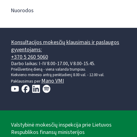
Nuorodos
Konsultacijos mokesčių klausimais ir paslaugos
gyventojams:
+370 5 260 5060
Darbo laikas: I-IV 8.00-17.00, V 8.00-15.45.
Prieššventinę dieną - viena valanda trumpiau.
Kiekvieno mėnesio antrą penktadienį 8.00 val. - 12.00 val.
Mano VMI
Paklausimas per
Valstybinė mokesčių inspekcija prie Lietuvos
Respublikos finansų ministerijos