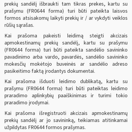
prekių sandėlį išbraukti tam tikras prekes, kartu su
prašymu (FR0644 forma) turi būti pateikta laisvos
formos atsisakomų laikyti prekių ir / ar vykdyti veiklos
rūšių sąrašas.
Kai prašoma pakeisti leidimą steigti akcizais
apmokestinamų prekių sandėlį, kartu su prašymu
(FR0644 forma) turi būti pateikta sandėlio savininko
pavadinimo arba vardo, pavardės, sandėlio savininko
mokesčių mokėtojo buveinės ar sandėlio adreso
pasikeitimo faktą įrodantys dokumentai.
Kai prašoma išduoti leidimo dublikatą, kartu su
prašymu (FR0644 forma) turi būti pateiktas leidimo
praradimo aplinkybių paaiškinimas ir turimi tokio
praradimo įrodymai.
Kai prašoma išregistruoti akcizais apmokestinamų
prekių sandėlį ar jo savininką, teikiamas atitinkamai
užpildytas FR0644 formos prašymas.