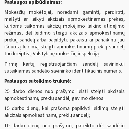
Paslaugos apibūdinimas:
Mokesčių mokėtojai, norėdami gaminti, perdirbti,
maišyti ar laikyti akcizais apmokestinamas prekes,
kurioms taikomas akcizų mokėjimo laikino atidėjimo
režimas, dėl leidimo steigti akcizais apmokestinamų
prekių sandėlį arba papildyti, pakeisti ar panaikinti jau
išduotą leidimą steigti apmokestinamų prekių sandėlį
turi kreiptis į Valstybinę mokesčių inspekciją.
Pirmą kartą registruojančiam sandėlį savininkui
suteikiamas sandėlio savininko identifikacinis numeris.
Paslaugos suteikimo trukmė:
25 darbo dienos nuo prašymo leisti steigti akcizais
apmokestinamų prekių sandėlį gavimo dienos.
15 darbo dienų, kai prašoma papildyti leidimą steigti
akcizais apmokestinamų prekių sandėlį;
10 darbo dienų nuo prašymo, pateikto dėl sandėlio