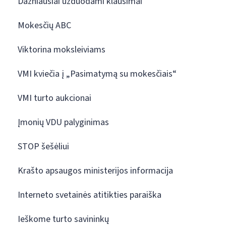
Dažniausiai užduodami klausimai
Mokesčių ABC
Viktorina moksleiviams
VMI kviečia į „Pasimatymą su mokesčiais“
VMI turto aukcionai
Įmonių VDU palyginimas
STOP šešėliui
Krašto apsaugos ministerijos informacija
Interneto svetainės atitikties paraiška
Ieškome turto savininkų