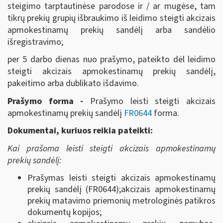
steigimo tarptautinėse parodose ir / ar mugėse, tam
tikrų prekių grupių išbraukimo iš leidimo steigti akcizais
apmokestinamų prekių sandėlį arba sandėlio
išregistravimo;
per 5 darbo dienas nuo prašymo, pateikto dėl leidimo
steigti akcizais apmokestinamų prekių sandėlį,
pakeitimo arba dublikato išdavimo.
Prašymo forma -
Prašymo leisti steigti akcizais
apmokestinamų prekių sandėlį
FR0644
forma.
Dokumentai, kuriuos reikia pateikti:
Kai prašoma leisti steigti akcizais apmokestinamų
prekių sandėlį:
Prašymas leisti steigti akcizais apmokestinamų
prekių sandėlį (FR0644);akcizais apmokestinamų
prekių matavimo priemonių metrologinės patikros
dokumentų kopijos;