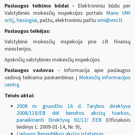
Paslaugos teikimo būdai -
Elektroniniu būdu per
Valstybinės mokesčių inspekcijos portalo
Mano VMI
sritį
,
tiesiogiai
, paštu, elektroniniu paštu
vmi@vmi.lt
.
Paslaugos teikėjas:
Valstybinė mokesčių inspekcija prie LR finansų
ministerijos.
Apskričių valstybinės mokesčių inspekcijos.
Paslaugos vadovas -
Informacija apie paslaugos
vadovą teikiama paskambinus į
Mokesčių informacijos
centrą
.
Teisės aktai:
2008 m. gruodžio 16 d. Tarybos direktyva
2008/118/EB dėl bendros akcizų tvarkos,
panaikinanti Direktyvą 92/12/ EEB
(Oficialusis
leidinys L: 2009-01-14, Nr. 9);
Lietuvos Respublikos akcizų įstatymas
;