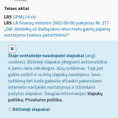
Teises aktai
LRS
GPMĮ 14 str.
LRS
LR finansų ministro 2002-09-06 įsakymas Nr. 277
„Dėl Jūrininkų už darbą laivo reiso metu gautų pajamų
nustatymo tvarkos patvirtinimo“
Uždaryti
Šioje svetainėje naudojami slapukai
(angl.
cookies). Būtinieji slapukai įdiegiami automatiškai
ir jiems nėra reikalingas Jūsų sutikimas. Taip pat
galite sutikti ir su kitų slapukų naudojimu. Savo
sutikimą bet kada galėsite atšaukti pakeisdami
interneto naršyklės nustatymus ir ištrindami
įrašytus slapukus. Daugiau informacijos
Slapukų
politika
;
Privatumo politika.
Būtinieji slapukai