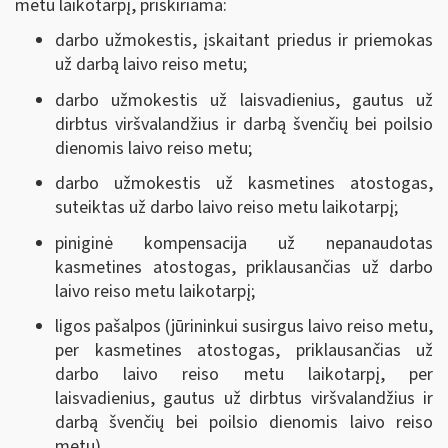
metu laikotarpį, priskiriama:
darbo užmokestis, įskaitant priedus ir priemokas
už darbą laivo reiso metu;
darbo užmokestis už laisvadienius, gautus už
dirbtus viršvalandžius ir darbą švenčių bei poilsio
dienomis laivo reiso metu;
darbo užmokestis už kasmetines atostogas,
suteiktas už darbo laivo reiso metu laikotarpį;
piniginė kompensacija už nepanaudotas
kasmetines atostogas, priklausančias už darbo
laivo reiso metu laikotarpį;
ligos pašalpos (jūrininkui susirgus laivo reiso metu,
per kasmetines atostogas, priklausančias už
darbo laivo reiso metu laikotarpį, per
laisvadienius, gautus už dirbtus viršvalandžius ir
darbą švenčių bei poilsio dienomis laivo reiso
metu).