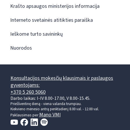
Krašto apsaugos ministerijos informacija
Interneto svetainės atitikties paraiška
Ieškome turto savininkų
Nuorodos
Konsultacijos mokesčių klausimais ir paslaugos
gyventojams:
+370 5 260 5060
Darbo laikas: I-IV 8.00-17.00, V 8.00-15.45.
Prieššventinę dieną - viena valanda trumpiau.
Kiekvieno mėnesio antrą penktadienį 8.00 val. - 12.00 val.
Mano VMI
Paklausimas per