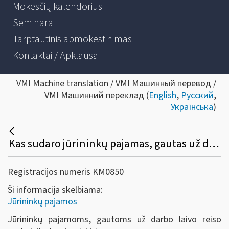
Mokesčių kalendorius
Seminarai
Tarptautinis apmokestinimas
Kontaktai / Apklausa
VMI Machine translation / VMI Машинный перевод /
VMI Машинний переклад (
English
,
Русский
,
Українська
)
Kas sudaro jūrininkų pajamas, gautas už darbą reiso metu?
Registracijos numeris KM0850
Ši informacija skelbiama:
Jūrininkų pajamos
Jūrininkų pajamoms, gautoms už darbo laivo reiso