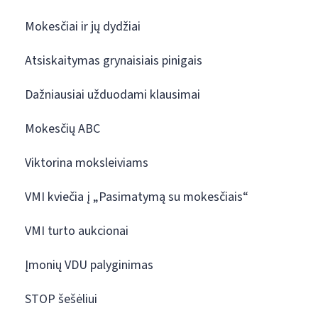
Mokesčiai ir jų dydžiai
Atsiskaitymas grynaisiais pinigais
Dažniausiai užduodami klausimai
Mokesčių ABC
Viktorina moksleiviams
VMI kviečia į „Pasimatymą su mokesčiais“
VMI turto aukcionai
Įmonių VDU palyginimas
STOP šešėliui