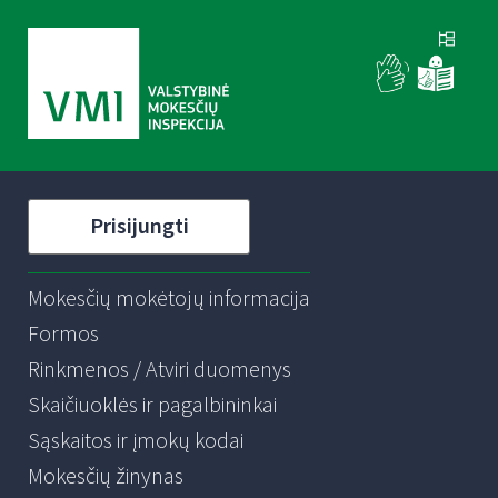
Prisijungti
Mokesčių mokėtojų informacija
Formos
Rinkmenos / Atviri duomenys
Skaičiuoklės ir pagalbininkai
Sąskaitos ir įmokų kodai
Mokesčių žinynas