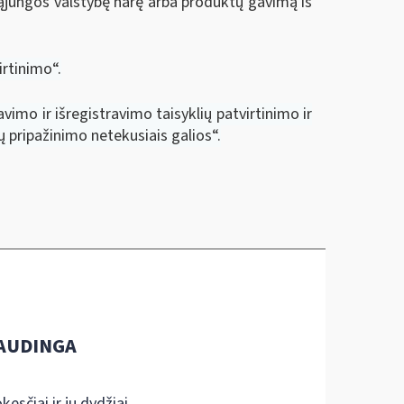
ąjungos valstybę narę arba produktų gavimą iš
rtinimo“.
imo ir išregistravimo taisyklių patvirtinimo ir
ų pripažinimo netekusiais galios“.
AUDINGA
kesčiai ir jų dydžiai