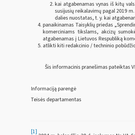
kai atgabenamas vynas iš kitų vals
susijusių reikalavimų pagal 2019 m.
dalies nuostatas, t. y. kai atgaben
panaikinamas Taisyklių priedas „Sprend
komerciniams tikslams, akcizų sumokė
atgabenamas į Lietuvos Respubliką kome
atlikti kiti redakcinio / techninio pobūdž
Šis informacinis pranešimas pateiktas V
Informaciją parengė
Teisės departamentas
[1]