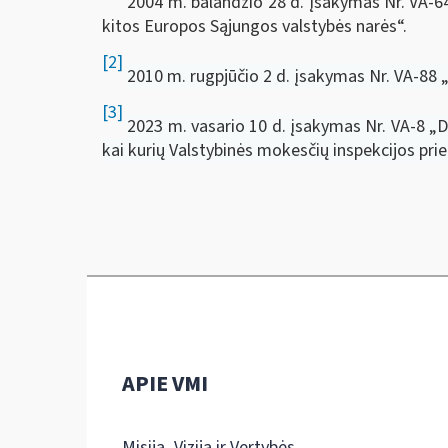
2004 m. balandžio 28 d. įsakymas Nr. VA-6
kitos Europos Sąjungos valstybės narės“.
[2]
2010 m. rugpjūčio 2 d. įsakymas Nr. VA-88 
[3]
2023 m. vasario 10 d. įsakymas Nr. VA-8 „Dė
kai kurių Valstybinės mokesčių inspekcijos pri
APIE VMI
Misija, Vizija ir Vertybės