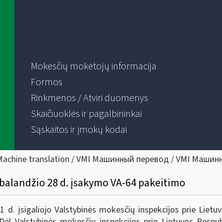
Mokesčių mokėtojų informacija
Formos
Rinkmenos / Atviri duomenys
Skaičiuoklės ir pagalbininkai
Sąskaitos ir įmokų kodai
Machine translation / VMI Машинный перевод / VMI Машин
 balandžio 28 d. įsakymo VA-64 pakeitimo
. įsigaliojo Valstybinės mokesčių inspekcijos prie Lietuvo
ėl Valstybinės mokesčių inspekcijos prie Lietuvos Respubl