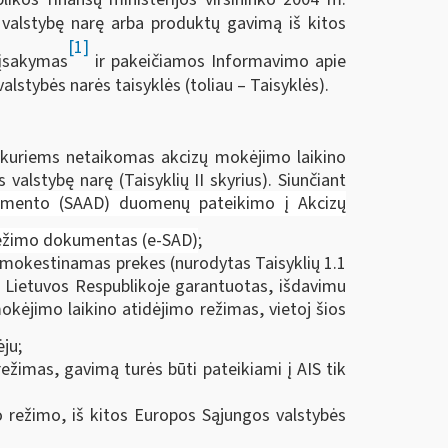
valstybę narę arba produktų gavimą iš kitos
[1]
 įsakymas
ir pakeičiamos Informavimo apie
stybės narės taisyklės (toliau – Taisyklės).
, kuriems netaikomas akcizų mokėjimo laikino
alstybę narę (Taisyklių II skyrius). Siunčiant
umento (SAAD) duomenų pateikimo į Akcizų
vežimo dokumentas (e-SAD)
;
apmokestinamas prekes (nurodytas Taisyklių 1.1
 Lietuvos Respublikoje garantuotas, išdavimu
mokėjimo laikino atidėjimo režimas, vietoj šios
ju;
imas, gavimą turės būti pateikiami į AIS tik
o režimo, iš kitos Europos Sąjungos valstybės