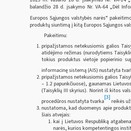
balandžio 28 d. įsakymo Nr. VA-64 „Dėl Inf
Europos Sąjungos valstybės narės“ pakeitimo“
produktų siuntimą į kitą Europos Sąjungos vals
Pakeitimu:
pripažįstamos netekusiomis galios Tais
atidėjimo režimas (nurodytiems Taisyklių
tokius produktus vietoje popierinio
su
informacinę sistemą (AIS)
nustatyta tva
pripažįstamos netekusiomis galios Taisyk
– 1.2 papunkčiuose), gaunamas Lietuvos
(Taisyklių III skyrius). Norint iš kitos
[3]
procedūros nustatyta tvarka
reikės už
nustatoma, kad duomenys apie produktų,
šiais atvejais:
kai į Lietuvos Respubliką atgaben
narės, kurios kompetentingos instit