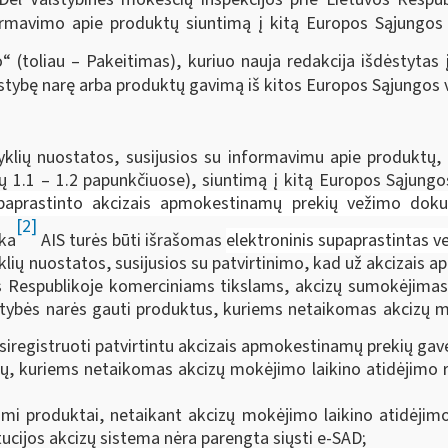
ormavimo apie produktų siuntimą į kitą Europos Sąjungos 
 (toliau – Pakeitimas), kuriuo nauja redakcija išdėstytas
tybę narę arba produktų gavimą iš kitos Europos Sąjungos val
yklių nuostatos, susijusios su informavimu apie produktų
 1.1 – 1.2 papunkčiuose), siuntimą į kitą Europos Sąjungos v
paprastinto akcizais apmokestinamų prekių vežimo dok
[2]
rka
AIS turės būti išrašomas
elektroninis supaprastintas 
lių nuostatos, susijusios su patvirtinimo, kad už akcizais 
 Respublikoje komerciniams tikslams, akcizų sumokėjimas
 valstybės narės gauti produktus, kuriems netaikomas akcizų 
siregistruoti patvirtintu akcizais apmokestinamų prekių gavė
 kuriems netaikomas akcizų mokėjimo laikino atidėjimo rež
ami produktai, netaikant akcizų mokėjimo laikino atidėjim
ucijos akcizų sistema nėra parengta siųsti e-SAD;