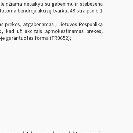
 leidžiama netaikyti su gabenimu ir stebėsena
tatoma bendroji akcizų tvarka, 48 straipsnio 1
as prekes, atgabenamas į Lietuvos Respubliką
mo, kad už akcizais apmokestinamas prekes,
oje garantuotas forma (FR0652);