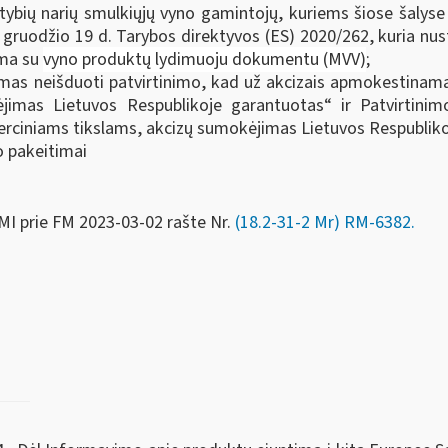
tybių narių smulkiųjų vyno gamintojų, kuriems šiose šalyse
 gruodžio 19 d. Tarybos direktyvos (ES) 2020/262, kuria nus
ama su
vyno produktų lydimuoju dokumentu (MVV)
;
imas neišduoti patvirtinimo, kad už akcizais apmokestinam
jimas Lietuvos Respublikoje garantuotas“ ir Patvirtini
rciniams tikslams, akcizų sumokėjimas Lietuvos Respublik
io pakeitimai
MI prie FM
2023-03-02 rašte Nr.
(18.2-31-2 Mr) RM-6382
.