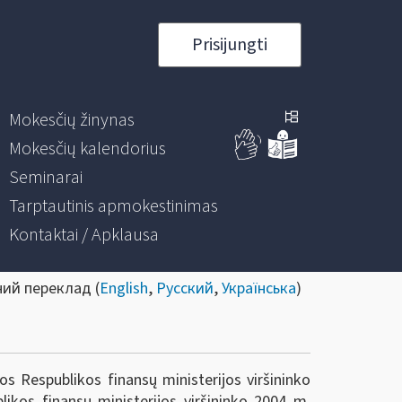
Prisijungti
Mokesčių žinynas
Mokesčių kalendorius
Seminarai
Tarptautinis apmokestinimas
Kontaktai / Apklausa
ний переклад (
English
,
Русский
,
Українська
)
s Respublikos finansų ministerijos viršininko
ikos finansų ministerijos viršininko 2004 m.