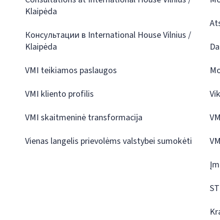
Klaipėda
At
Консультации в International House Vilnius /
Klaipėda
Da
VMI teikiamos paslaugos
Mo
VMI kliento profilis
Vi
VMI skaitmeninė transformacija
VM
Vienas langelis prievolėms valstybei sumokėti
VM
Įm
ST
Kr