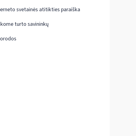
terneto svetainės atitikties paraiška
škome turto savininkų
orodos