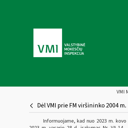
VMI 
Dėl VMI prie FM viršininko 2004 m.
Informuojame, kad nuo 2023 m. kovo 1 d
2023 m. vasario 28 d. įsakymas Nr. VA-14 „D