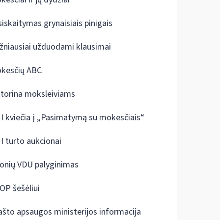
siskaitymas grynaisiais pinigais
žniausiai užduodami klausimai
kesčių ABC
ktorina moksleiviams
I kviečia į „Pasimatymą su mokesčiais“
I turto aukcionai
onių VDU palyginimas
OP šešėliui
ašto apsaugos ministerijos informacija