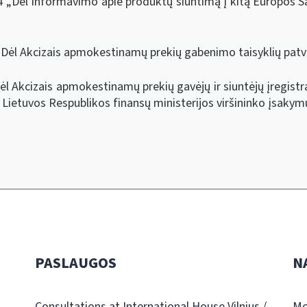
4 „Dėl Informavimo apie produktų siuntimą į kitą Europos S
„Dėl Akcizais apmokestinamų prekių gabenimo taisyklių patvi
l Akcizais apmokestinamų prekių gavėjų ir siuntėjų įregistrav
e Lietuvos Respublikos finansų ministerijos viršininko įsakym
PASLAUGOS
N
Consultations at International House Vilnius /
Mo