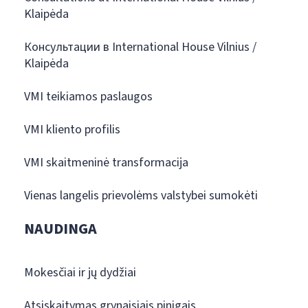
Klaipėda
Консультации в International House Vilnius /
Klaipėda
VMI teikiamos paslaugos
VMI kliento profilis
VMI skaitmeninė transformacija
Vienas langelis prievolėms valstybei sumokėti
NAUDINGA
Mokesčiai ir jų dydžiai
Atsiskaitymas grynaisiais pinigais