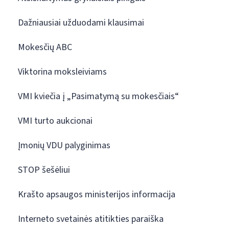
Dažniausiai užduodami klausimai
Mokesčių ABC
Viktorina moksleiviams
VMI kviečia į „Pasimatymą su mokesčiais“
VMI turto aukcionai
Įmonių VDU palyginimas
STOP šešėliui
Krašto apsaugos ministerijos informacija
Interneto svetainės atitikties paraiška