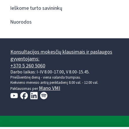
Ieškome turto savininkų
Nuorodos
Konsultacijos mokesčių klausimais ir paslaugos
gyventojams:
+370 5 260 5060
Darbo laikas: I-IV 8.00-17.00, V 8.00-15.45.
Prieššventinę dieną - viena valanda trumpiau.
Kiekvieno mėnesio antrą penktadienį 8.00 val. - 12.00 val.
Mano VMI
Paklausimas per