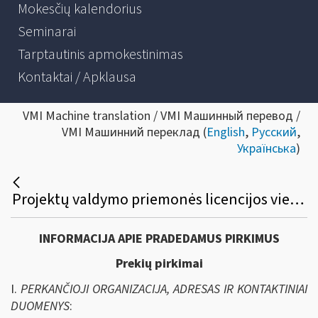
Mokesčių kalendorius
Seminarai
Tarptautinis apmokestinimas
Kontaktai / Apklausa
VMI Machine translation / VMI Машинный перевод /
VMI Машинний переклад (
English
,
Русский
,
Українська
)
Projektų valdymo priemonės licencijos viešasis pirkimas
INFORMACIJA APIE PRADEDAMUS PIRKIMUS
Prekių pirkimai
I.
PERKANČIOJI ORGANIZACIJA, ADRESAS IR KONTAKTINIAI
DUOMENYS
: