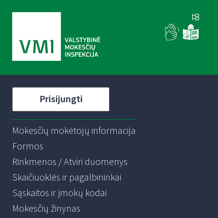
Prisijungti
Mokesčių mokėtojų informacija
Formos
Rinkmenos / Atviri duomenys
Skaičiuoklės ir pagalbininkai
Sąskaitos ir įmokų kodai
Mokesčių žinynas