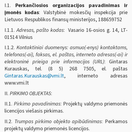
I.1.
Perkančiosios organizacijos pavadinimas ir
įmonės kodas
: Valstybinė mokesčių inspekcija prie
Lietuvos Respublikos finansų ministerijos, 188659752
I.1.1.
Adresas, pašto kodas
: Vasario 16-osios g. 14, LT-
01514 Vilnius
I.1.2.
Kontaktiniai duomenys: asmuo(-enys) kontaktams,
telefonas(-ai), faksas, el. paštas, interneto adresas(-ai) ir
elektroninė prieiga prie informacijos (URL)
: Gintaras
Kurauskas, tel. (8 5) 268 7505, el. paštas
Gintaras.Kurauskas@vmi.lt
, interneto adresas
www.vmi.lt
II.
PIRKIMO OBJEKTAS
:
II.1.
Pirkimo pavadinimas
: Projektų valdymo priemonės
licencijos viešasis pirkimas.
II.2.
Trumpas pirkimo objekto apibūdinimas
: Perkamos
projektų valdymo priemonės licencijos.