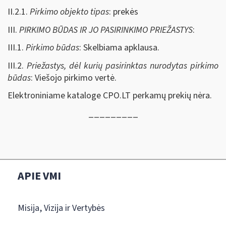
II.2.1.
Pirkimo objekto tipas
: prekės
III.
PIRKIMO BŪDAS IR JO PASIRINKIMO PRIEŽASTYS
:
III.1.
Pirkimo būdas
: Skelbiama apklausa.
III.2.
Priežastys, dėl kurių pasirinktas nurodytas pirkimo
būdas
: Viešojo pirkimo vertė.
Elektroniniame kataloge CPO.LT perkamų prekių nėra.
_________
APIE VMI
Misija, Vizija ir Vertybės