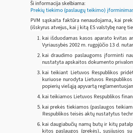
Ši informacija skelbiama:
Prekių tiekimo (paslaugų teikimo) įforminimas 
PVM sąskaita faktūra nenaudojama, kai prek
(išskyrus atvejus, kai į kitą ES valstybę narę 
kai išduodamas kasos aparato kvitas ar
Vyriausybės 2002 m. rugpjūčio 13 d. nuta
kai draudimo paslaugoms įforminti na
nustatyta apskaitos dokumento privaloma
kai teikiant Lietuvos Respublikos pri
kuriuose nurodyta Lietuvos Respublikos
popierių viešąją apyvartą reglamentuojan
kai teikiamos Lietuvos Respublikos finan
kai prekės tiekiamos (paslaugos teikia
Respublikos teisės aktų nustatytus techn
kai daugiabučių namų butų ir kitų pata
kitos paslaugos (prekės), susijusios 