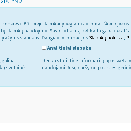
USTATYMO“
. cookies). Būtinieji slapukai įdiegiami automatiškai ir jiems
u kitų slapukų naudojimu. Savo sutikimą bet kada galėsite atš
i įrašytus slapukus. Daugiau informacijos
Slapukų politika
;
Pr
Analitiniai slapukai
įgalina
Renka statistinę informaciją apie svetai
ukų svetainė
naudojami Jūsų naršymo patirties gerini