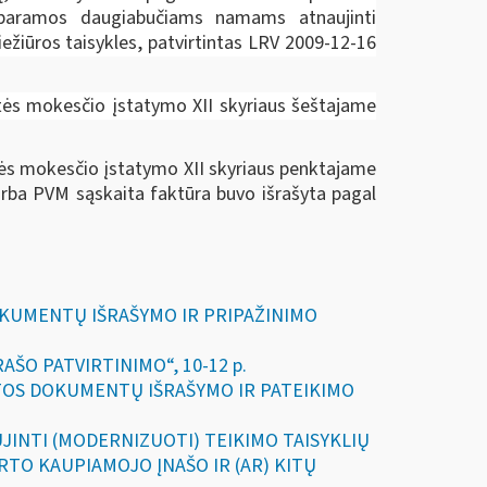
 paramos daugiabučiams namams atnaujinti
žiūros taisykles, patvirtintas LRV 2009-12-16
rtės mokesčio įstatymo XII skyriaus šeštajame
tės mokesčio įstatymo XII skyriaus penktajame
arba PVM sąskaita faktūra buvo išrašyta pagal
OKUMENTŲ IŠRAŠYMO IR PRIPAŽINIMO
ŠO PATVIRTINIMO“, 10-12 p.
AITOS DOKUMENTŲ IŠRAŠYMO IR PATEIKIMO
JINTI (MODERNIZUOTI) TEIKIMO TAISYKLIŲ
TO KAUPIAMOJO ĮNAŠO IR (AR) KITŲ