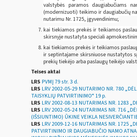
valstybės paramos daugiabučiams nam
(modernizuoti) teikimo ir daugiabučių n
nutarimu Nr. 1725, įgyvendinimu;
kai tiekiamos prekės ir teikiamos pasl
skirsnyje nustatyta speciali apmokestin
kai tiekiamos prekės ir teikiamos pasla
ir septintajame skirsniuose nustatytos 
prekių tiekėjo arba paslaugų teikėjo valst
Teises aktai
LRS
PVMĮ 79 str. 3 d.
LRS
LRV 2002-05-29 NUTARIMO NR. 780 „
TAISYKLIŲ PATVIRTINIMO“ 19 p.
LRS
LRV 2002-08-13 NUTARIMAS NR. 1283 „
LRS
LRV 2002-05-24 NUTARIMAS NR. 716 „
(IŠSIUNTIMO) ŪKINE VEIKLA NESIVERČIANT
LRS
LRV 2009-12-16 NUTARIMAS NR. 1725 
PATVIRTINIMO IR DAUGIABUČIO NAMO ATNA