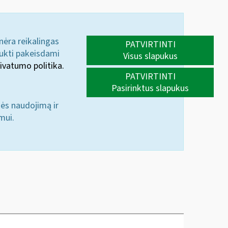
 nėra reikalingas
PATVIRTINTI
aukti pakeisdami
Visus slapukus
ivatumo politika.
PATVIRTINTI
Pasirinktus slapukus
nės naudojimą ir
mui.