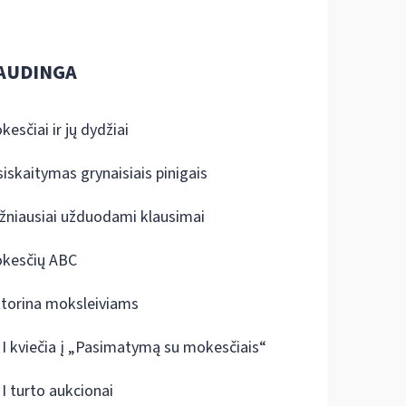
AUDINGA
kesčiai ir jų dydžiai
siskaitymas grynaisiais pinigais
žniausiai užduodami klausimai
kesčių ABC
ktorina moksleiviams
I kviečia į „Pasimatymą su mokesčiais“
I turto aukcionai