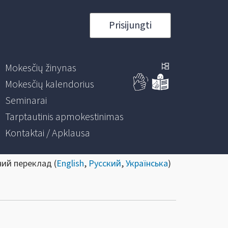
Prisijungti
Mokesčių žinynas
Mokesčių kalendorius
Seminarai
Tarptautinis apmokestinimas
Kontaktai / Apklausa
ний переклад (
English
,
Русский
,
Українська
)