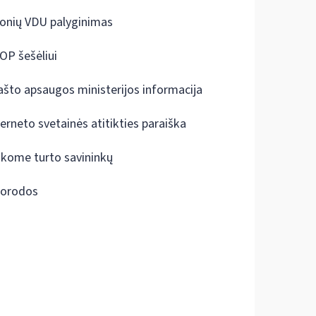
onių VDU palyginimas
OP šešėliui
ašto apsaugos ministerijos informacija
terneto svetainės atitikties paraiška
škome turto savininkų
orodos