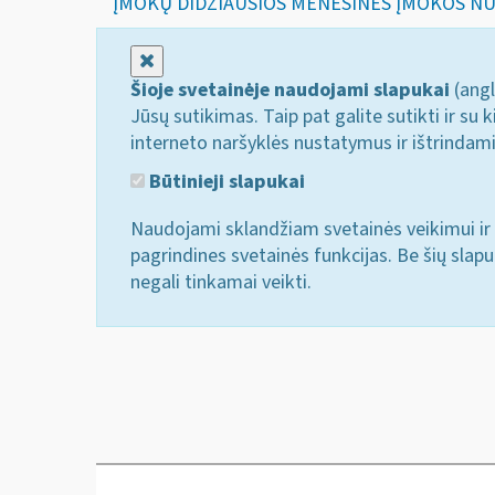
ĮMOKŲ DIDŽIAUSIOS MĖNESINĖS ĮMOKOS N
Uždaryti
Šioje svetainėje naudojami slapukai
(angl
Jūsų sutikimas. Taip pat galite sutikti ir s
interneto naršyklės nustatymus ir ištrindam
Būtinieji slapukai
Naudojami sklandžiam svetainės veikimui ir 
pagrindines svetainės funkcijas. Be šių slap
negali tinkamai veikti.