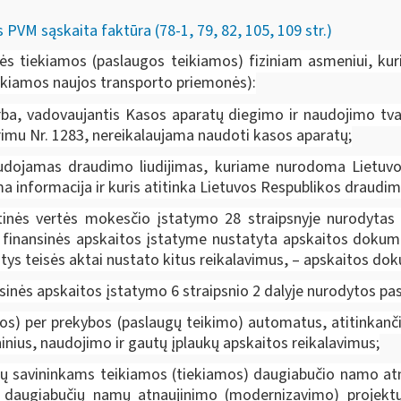
PVM sąskaita faktūra (78-1, 79, 82, 105, 109 str.)
ės tiekiamos (paslaugos teikiamos) fiziniam asmeniui, k
tiekiamos naujos transporto priemonės):
ba, vadovaujantis Kasos aparatų diegimo ir naudojimo tvar
rimu Nr. 1283, nereikalaujama naudoti kasos aparatų;
udojamas draudimo liudijimas, kuriame nurodoma Lietuvos
 informacija ir kuris atitinka Lietuvos Respublikos draudi
dėtinės vertės mokesčio įstatymo 28 straipsnyje nurodyta
 finansinės apskaitos įstatyme nustatyta apskaitos dokume
tys teisės aktai nustato kitus reikalavimus, – apskaitos dok
sinės apskaitos įstatymo 6 straipsnio 2 dalyje nurodytos pa
mos) per prekybos (paslaugų teikimo) automatus, atitinkan
inius, naudojimo ir gautų įplaukų apskaitos reikalavimus;
lpų savininkams teikiamos (tiekiamos) daugiabučio namo at
su daugiabučių namų atnaujinimo (modernizavimo) projekt