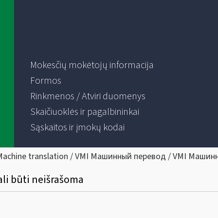
Mokesčių mokėtojų informacija
Formos
Rinkmenos / Atviri duomenys
Skaičiuoklės ir pagalbininkai
Sąskaitos ir įmokų kodai
Machine translation / VMI Машинный перевод / VMI Машин
ali būti neišrašoma