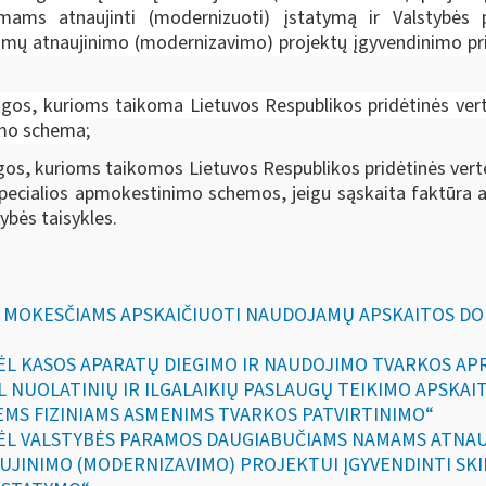
ams atnaujinti (modernizuoti) įstatymą ir Valstybės
amų atnaujinimo (modernizavimo) projektų įgyvendinimo prie
augos, kurioms taikoma Lietuvos Respublikos pridėtinės ve
imo schema;
ugos, kurioms taikomos Lietuvos Respublikos pridėtinės ver
specialios apmokestinimo schemos, jeigu sąskaita faktūra 
ybės taisykles.
DĖL MOKESČIAMS APSKAIČIUOTI NAUDOJAMŲ APSKAITOS D
DĖL KASOS APARATŲ DIEGIMO IR NAUDOJIMO TVARKOS APRA
DĖL NUOLATINIŲ IR ILGALAIKIŲ PASLAUGŲ TEIKIMO APSK
IEMS FIZINIAMS ASMENIMS TVARKOS PATVIRTINIMO“
„DĖL VALSTYBĖS PARAMOS DAUGIABUČIAMS NAMAMS ATNAU
UJINIMO (MODERNIZAVIMO) PROJEKTUI ĮGYVENDINTI SKIR