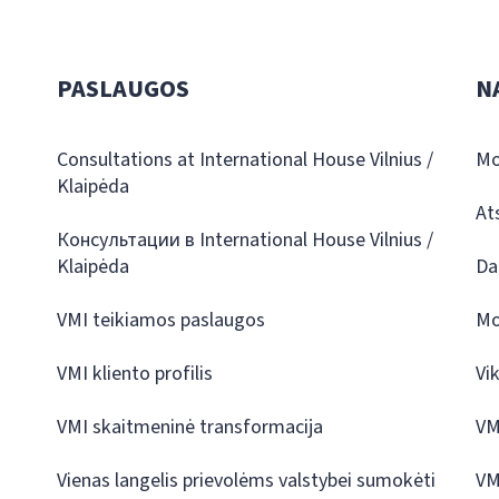
PASLAUGOS
N
Consultations at International House Vilnius /
Mo
Klaipėda
At
Консультации в International House Vilnius /
Klaipėda
Da
VMI teikiamos paslaugos
Mo
VMI kliento profilis
Vi
VMI skaitmeninė transformacija
VM
Vienas langelis prievolėms valstybei sumokėti
VM