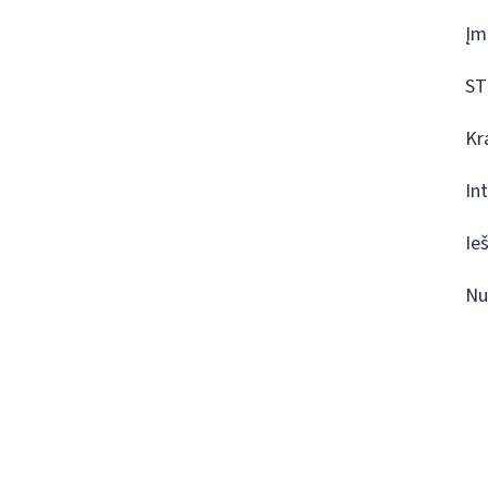
Įm
ST
Kr
In
Ie
Nu