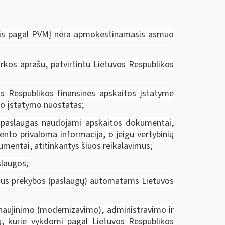
uris pagal PVMĮ nėra apmokestinamasis asmuo
kos aprašu, patvirtintu Lietuvos Respublikos
 Respublikos finansinės apskaitos įstatyme
mo įstatymo nuostatas;
s paslaugas naudojami apskaitos dokumentai,
nto privaloma informacija, o jeigu vertybinių
umentai, atitinkantys šiuos reikalavimus;
slaugos;
čius prekybos (paslaugų) automatams Lietuvos
naujinimo (modernizavimo), administravimo ir
ų, kurie vykdomi pagal Lietuvos Respublikos