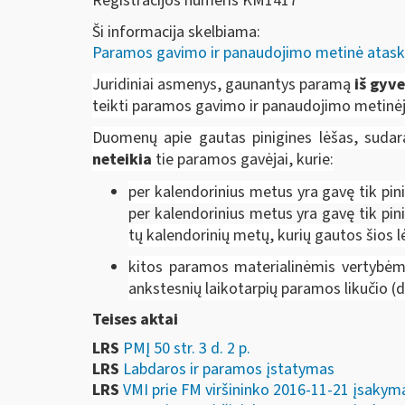
Registracijos numeris KM1417
Ši informacija skelbiama:
Paramos gavimo ir panaudojimo metinė atask
Juridiniai asmenys, gaunantys paramą
iš gyve
teikti paramos gavimo ir panaudojimo metinėj
Duomenų apie gautas pinigines lėšas, sudar
neteikia
tie paramos gavėjai, kurie:
per kalendorinius metus yra gavę tik pini
per kalendorinius metus yra gavę tik pinig
tų kalendorinių metų, kurių gautos šios lė
kitos paramos materialinėmis vertybėmis
ankstesnių laikotarpių paramos likučio 
Teises aktai
LRS
PMĮ 50 str. 3 d. 2 p.
LRS
Labdaros ir paramos įstatymas
LRS
VMI prie FM viršininko 2016-11-21 įs