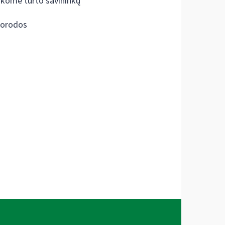
škome turto savininkų
orodos