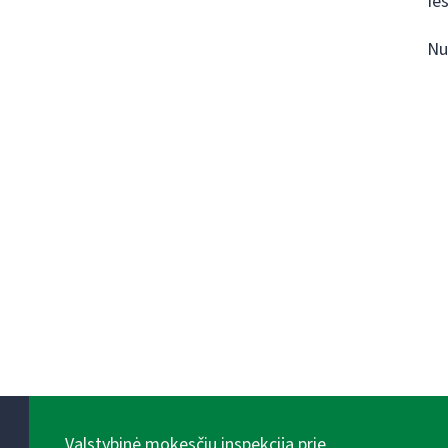
Ie
Nu
Valstybinė mokesčių inspekcija prie