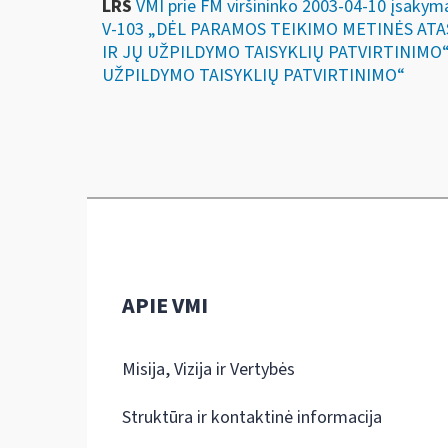
LRS
VMI prie FM viršininko 2003-04-10 įsak
V-103 „DĖL PARAMOS TEIKIMO METINĖS AT
IR JŲ UŽPILDYMO TAISYKLIŲ PATVIRTINIMO
UŽPILDYMO TAISYKLIŲ PATVIRTINIMO“
APIE VMI
Misija, Vizija ir Vertybės
Struktūra ir kontaktinė informacija