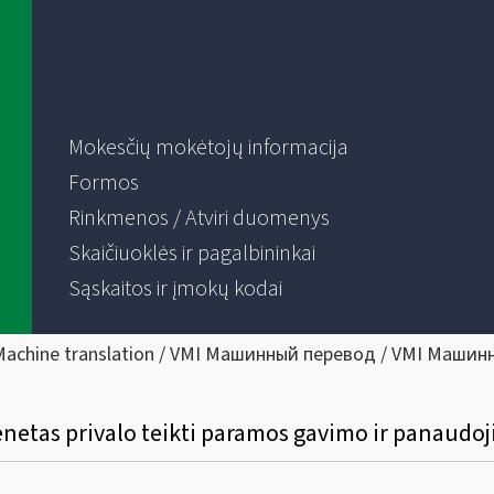
Mokesčių mokėtojų informacija
Formos
Rinkmenos / Atviri duomenys
Skaičiuoklės ir pagalbininkai
Sąskaitos ir įmokų kodai
Machine translation / VMI Машинный перевод / VMI Машин