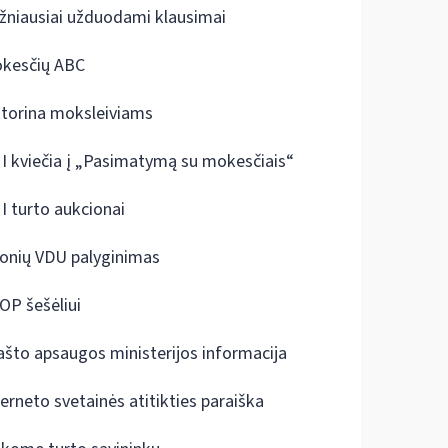
žniausiai užduodami klausimai
kesčių ABC
ktorina moksleiviams
I kviečia į „Pasimatymą su mokesčiais“
I turto aukcionai
onių VDU palyginimas
OP šešėliui
ašto apsaugos ministerijos informacija
terneto svetainės atitikties paraiška