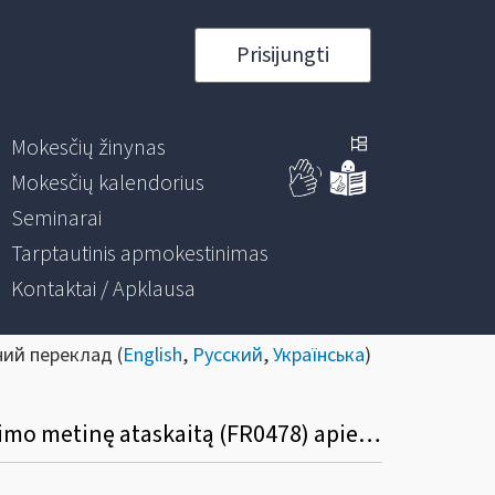
Prisijungti
Mokesčių žinynas
Mokesčių kalendorius
Seminarai
Tarptautinis apmokestinimas
Kontaktai / Apklausa
ний переклад (
English
,
Русский
,
Українська
)
Ar paramos gavėjo statusą turintis vienetas privalo teikti paramos gavimo ir panaudojimo metinę ataskaitą (FR0478) apie jam gyventojo pervestą 1,2 proc. gyventojų pajamų mokestį?