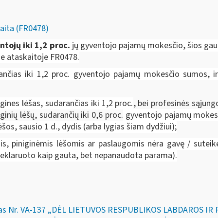
aita (FR0478)
ntojų iki 1,2 proc.
jų gyventojo pajamų mokesčio, šios gau
e ataskaitoje FR0478.
ančias iki 1,2 proc. gyventojo pajamų mokesčio sumos, 
gines lėšas, sudarančias iki 1,2 proc.
, bei profesinės sąjung
inių lėšų, sudarančių iki 0,6 proc.
gyventojo pajamų mokesč
šos, sausio 1 d., dydis (arba lygias šiam dydžiui);
, piniginėmis lėšomis ar paslaugomis nėra gavę / suteikę 
(deklaruoto kaip gauta, bet nepanaudota parama).
akymas Nr. VA-137 „DĖL LIETUVOS RESPUBLIKOS LABDAROS 