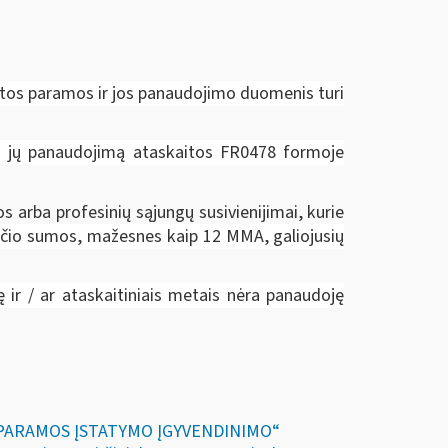
tos paramos ir jos panaudojimo duomenis turi
ir jų panaudojimą ataskaitos FR0478 formoje
os arba profesinių sąjungų susivienijimai, kurie
io sumos, mažesnes kaip 12 MMA, galiojusių
ir / ar ataskaitiniais metais nėra panaudoję
IR PARAMOS ĮSTATYMO ĮGYVENDINIMO“