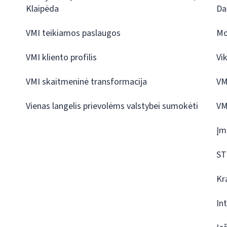
Klaipėda
Da
VMI teikiamos paslaugos
Mo
VMI kliento profilis
Vi
VMI skaitmeninė transformacija
VM
Vienas langelis prievolėms valstybei sumokėti
VM
Įm
ST
Kr
In