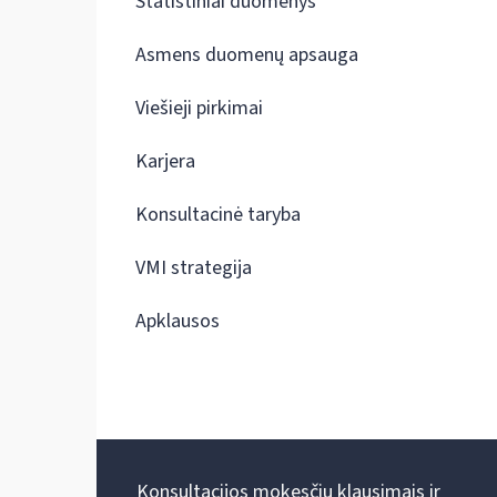
Statistiniai duomenys
Asmens duomenų apsauga
Viešieji pirkimai
Karjera
Konsultacinė taryba
VMI strategija
Apklausos
Konsultacijos mokesčių klausimais ir