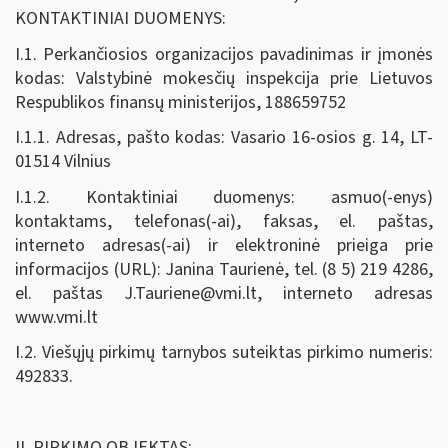
KONTAKTINIAI DUOMENYS:
I.1. Perkančiosios organizacijos pavadinimas ir įmonės
kodas: Valstybinė mokesčių inspekcija prie Lietuvos
Respublikos finansų ministerijos, 188659752
I.1.1. Adresas, pašto kodas: Vasario 16-osios g. 14, LT-
01514 Vilnius
I.1.2. Kontaktiniai duomenys: asmuo(-enys)
kontaktams, telefonas(-ai), faksas, el. paštas,
interneto adresas(-ai) ir elektroninė prieiga prie
informacijos (URL): Janina Taurienė, tel. (8 5) 219 4286,
el. paštas
J.Tauriene@vmi.lt
, interneto adresas
www.vmi.lt
I.2. Viešųjų pirkimų tarnybos suteiktas pirkimo numeris:
492833.
II. PIRKIMO OBJEKTAS: