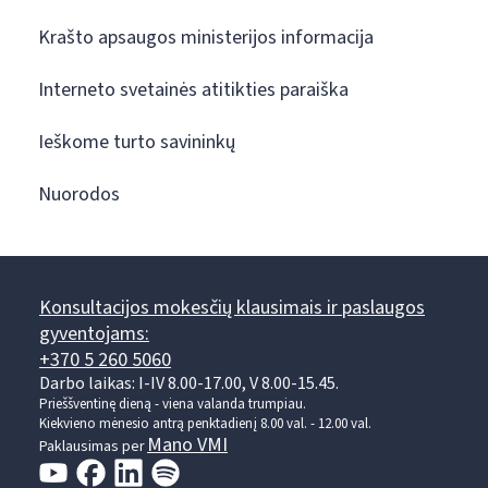
Krašto apsaugos ministerijos informacija
Interneto svetainės atitikties paraiška
Ieškome turto savininkų
Nuorodos
Konsultacijos mokesčių klausimais ir paslaugos
gyventojams:
+370 5 260 5060
Darbo laikas: I-IV 8.00-17.00, V 8.00-15.45.
Prieššventinę dieną - viena valanda trumpiau.
Kiekvieno mėnesio antrą penktadienį 8.00 val. - 12.00 val.
Mano VMI
Paklausimas per