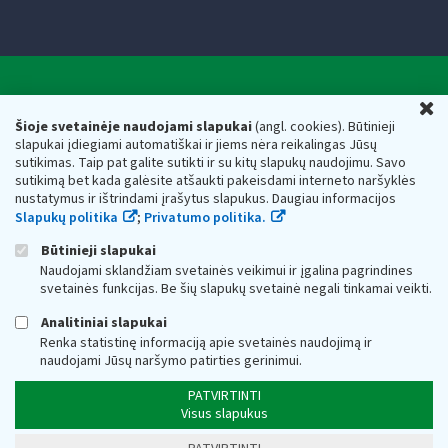
Valstybinė mokesčių inspekcija prie Lietuvos
U
Respublikos finansų ministerijos
Šioje svetainėje naudojami slapukai
(angl. cookies). Būtinieji
slapukai įdiegiami automatiškai ir jiems nėra reikalingas Jūsų
Biudžetinė įstaiga. Juridinio asmens kodas — 188659752,
sutikimas. Taip pat galite sutikti ir su kitų slapukų naudojimu. Savo
adresas: Vasario 16-osios g. 14, 01107 Vilnius, Lietuva, el.paštas:
sutikimą bet kada galėsite atšaukti pakeisdami interneto naršyklės
vmi@vmi.lt
, E. pristatymo dėžutės adresas 188659752
nustatymus ir ištrindami įrašytus slapukus. Daugiau informacijos
Duomenys apie Valstybinę mokesčių inspekciją prie Lietuvos
Slapukų politika
;
Privatumo politika.
Respublikos finansų ministerijos kaupiami ir saugomi Juridinių
asmenų registre
Būtinieji slapukai
Naudojami sklandžiam svetainės veikimui ir įgalina pagrindines
svetainės funkcijas. Be šių slapukų svetainė negali tinkamai veikti.
Analitiniai slapukai
Renka statistinę informaciją apie svetainės naudojimą ir
naudojami Jūsų naršymo patirties gerinimui.
PATVIRTINTI
Visus slapukus