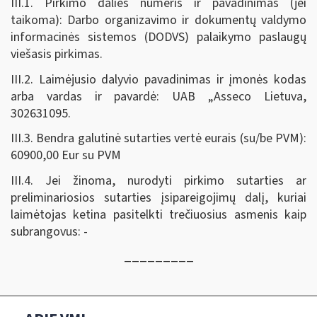
III.1. Pirkimo dalies numeris ir pavadinimas (jei
taikoma): Darbo organizavimo ir dokumentų valdymo
informacinės sistemos (DODVS) palaikymo paslaugų
viešasis pirkimas.
III.2. Laimėjusio dalyvio pavadinimas ir įmonės kodas
arba vardas ir pavardė: UAB „Asseco Lietuva,
302631095.
III.3. Bendra galutinė sutarties vertė eurais (su/be PVM):
60900,00 Eur su PVM
III.4. Jei žinoma, nurodyti pirkimo sutarties ar
preliminariosios sutarties įsipareigojimų dalį, kuriai
laimėtojas ketina pasitelkti trečiuosius asmenis kaip
subrangovus: -
_________