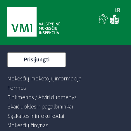
Prisijungti
Mokesčių mokėtojų informacija
Formos
Rinkmenos / Atviri duomenys
Skaičiuoklės ir pagalbininkai
Sąskaitos ir įmokų kodai
Mokesčių žinynas