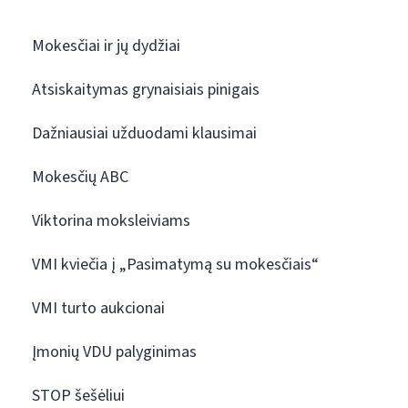
Mokesčiai ir jų dydžiai
Atsiskaitymas grynaisiais pinigais
Dažniausiai užduodami klausimai
Mokesčių ABC
Viktorina moksleiviams
VMI kviečia į „Pasimatymą su mokesčiais“
VMI turto aukcionai
Įmonių VDU palyginimas
STOP šešėliui