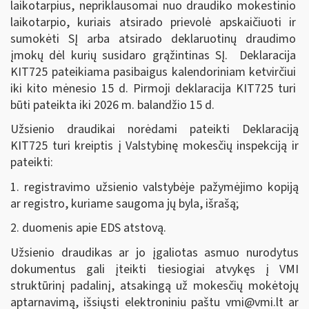
laikotarpius, nepriklausomai nuo draudiko mokestinio
laikotarpio, kuriais atsirado prievolė apskaičiuoti ir
sumokėti SĮ arba atsirado deklaruotinų draudimo
įmokų dėl kurių susidaro grąžintinas SĮ. Deklaracija
KIT725 pateikiama pasibaigus kalendoriniam ketvirčiui
iki kito mėnesio 15 d. Pirmoji deklaracija KIT725 turi
būti pateikta iki 2026 m. balandžio 15 d.
Užsienio draudikai norėdami pateikti Deklaraciją
KIT725 turi kreiptis į Valstybinę mokesčių inspekciją ir
pateikti:
1. registravimo užsienio valstybėje pažymėjimo kopiją
ar registro, kuriame saugoma jų byla, išrašą;
2. duomenis apie EDS atstovą.
Užsienio draudikas ar jo įgaliotas asmuo nurodytus
dokumentus gali įteikti tiesiogiai atvykęs į VMI
struktūrinį padalinį, atsakingą už mokesčių mokėtojų
aptarnavimą, išsiųsti elektroniniu paštu
vmi@vmi.lt
ar