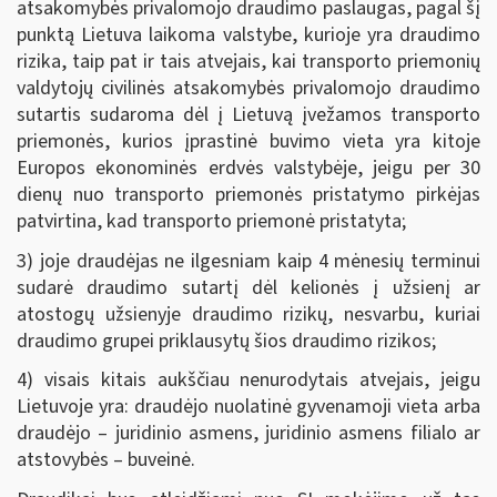
atsakomybės privalomojo draudimo paslaugas, pagal šį
punktą Lietuva laikoma valstybe, kurioje yra draudimo
rizika, taip pat ir tais atvejais, kai transporto priemonių
valdytojų civilinės atsakomybės privalomojo draudimo
sutartis sudaroma dėl į Lietuvą įvežamos transporto
priemonės, kurios įprastinė buvimo vieta yra kitoje
Europos ekonominės erdvės valstybėje, jeigu per 30
dienų nuo transporto priemonės pristatymo pirkėjas
patvirtina, kad transporto priemonė pristatyta;
3) joje draudėjas ne ilgesniam kaip 4 mėnesių terminui
sudarė draudimo sutartį dėl kelionės į užsienį ar
atostogų užsienyje draudimo rizikų, nesvarbu, kuriai
draudimo grupei priklausytų šios draudimo rizikos;
4) visais kitais aukščiau nenurodytais atvejais, jeigu
Lietuvoje yra: draudėjo nuolatinė gyvenamoji vieta arba
draudėjo – juridinio asmens, juridinio asmens filialo ar
atstovybės – buveinė.