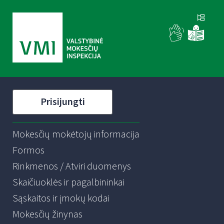
Prisijungti
Mokesčių mokėtojų informacija
Formos
Rinkmenos / Atviri duomenys
Skaičiuoklės ir pagalbininkai
Sąskaitos ir įmokų kodai
Mokesčių žinynas