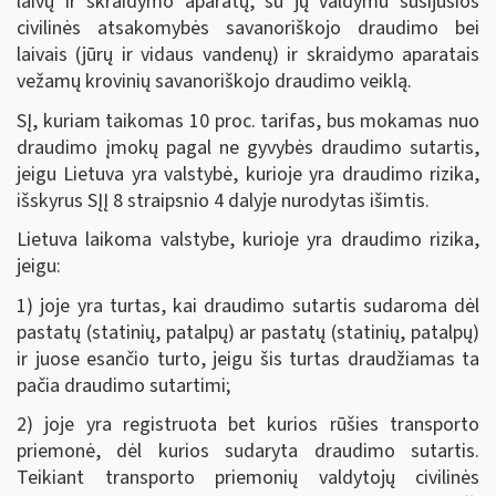
laivų ir skraidymo aparatų, su jų valdymu susijusios
civilinės atsakomybės savanoriškojo draudimo bei
laivais (jūrų ir vidaus vandenų) ir skraidymo aparatais
vežamų krovinių savanoriškojo draudimo veiklą.
SĮ, kuriam taikomas 10 proc. tarifas, bus mokamas nuo
draudimo įmokų pagal ne gyvybės draudimo sutartis,
jeigu Lietuva yra valstybė, kurioje yra draudimo rizika,
išskyrus SĮĮ 8 straipsnio 4 dalyje nurodytas išimtis.
Lietuva laikoma valstybe, kurioje yra draudimo rizika,
jeigu:
1) joje yra turtas, kai draudimo sutartis sudaroma dėl
pastatų (statinių, patalpų) ar pastatų (statinių, patalpų)
ir juose esančio turto, jeigu šis turtas draudžiamas ta
pačia draudimo sutartimi;
2) joje yra registruota bet kurios rūšies transporto
priemonė, dėl kurios sudaryta draudimo sutartis.
Teikiant transporto priemonių valdytojų civilinės