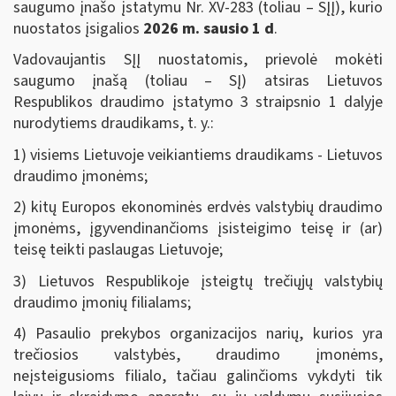
saugumo įnašo įstatymu Nr. XV-283 (toliau – SĮĮ), kurio
nuostatos įsigalios
2026 m. sausio 1 d
.
Vadovaujantis SĮĮ nuostatomis, prievolė mokėti
saugumo įnašą (toliau – SĮ) atsiras Lietuvos
Respublikos draudimo įstatymo 3 straipsnio 1 dalyje
nurodytiems draudikams, t. y.:
1) visiems Lietuvoje veikiantiems draudikams - Lietuvos
draudimo įmonėms;
2) kitų Europos ekonominės erdvės valstybių draudimo
įmonėms, įgyvendinančioms įsisteigimo teisę ir (ar)
teisę teikti paslaugas Lietuvoje;
3) Lietuvos Respublikoje įsteigtų trečiųjų valstybių
draudimo įmonių filialams;
4) Pasaulio prekybos organizacijos narių, kurios yra
trečiosios valstybės, draudimo įmonėms,
neįsteigusioms filialo, tačiau galinčioms vykdyti tik