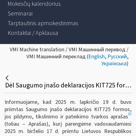
Mokesčių kalendorius
Seminarai
Tarptautinis apmokestinimas
Kontaktai / Apklausa
VMI Machine translation / VMI Машинный перевод /
VMI Машинний переклад (
English
,
Русский
,
Українська
)
Dėl Saugumo įnašo deklaracijos KIT725 formos, jos pildymo, tikslinimo ir pateikimo tvarkos aprašo
Informuojame, kad 2025 m. lapkričio 19 d. buvo
priimtas Saugumo įnašo deklaracijos KIT725 formos,
[1]
jos pildymo, tikslinimo ir pateikimo tvarkos aprašas
(toliau – Aprašas), kurį parengėme vadovaudamiesi
2025 m. birželio 17 d. priimtu Lietuvos Respublikos