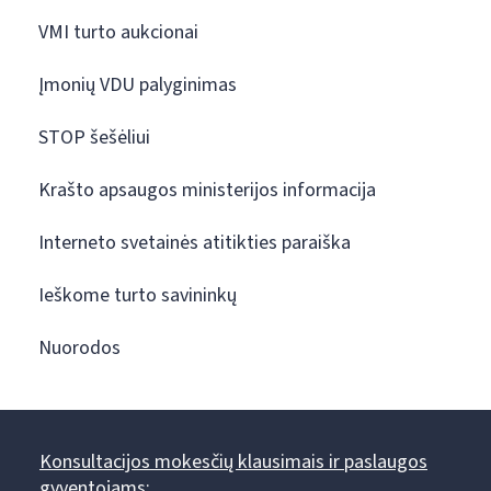
VMI turto aukcionai
Įmonių VDU palyginimas
STOP šešėliui
Krašto apsaugos ministerijos informacija
Interneto svetainės atitikties paraiška
Ieškome turto savininkų
Nuorodos
Konsultacijos mokesčių klausimais ir paslaugos
gyventojams: