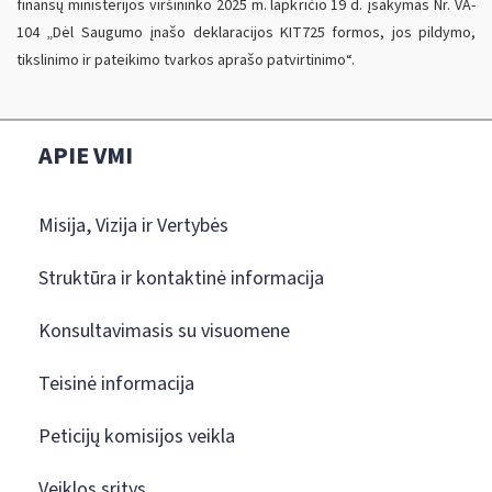
finansų ministerijos viršininko 2025 m. lapkričio 19 d. įsakymas Nr. VA-
104 „Dėl Saugumo įnašo deklaracijos KIT725 formos, jos pildymo,
tikslinimo ir pateikimo tvarkos aprašo patvirtinimo“.
APIE VMI
Misija, Vizija ir Vertybės
Struktūra ir kontaktinė informacija
Konsultavimasis su visuomene
Teisinė informacija
Peticijų komisijos veikla
Veiklos sritys