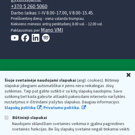
+370 5 260 5060
Darbo laikas: I-IV 8.00-17.00, V 8.00-15.45.
Prieššventinę dieną - viena valanda trumpiau.
Kiekvieno mėnesio antrą penktadienį 8.00 val. - 12.00 val.
Mano VMI
Paklausimas per
Valstybinė mokesčių inspekcija prie Lietuvos
U
Respublikos finansų ministerijos
Šioje svetainėje naudojami slapukai
(angl. cookies). Būtinieji
slapukai įdiegiami automatiškai ir jiems nėra reikalingas Jūsų
Biudžetinė įstaiga. Juridinio asmens kodas — 188659752,
sutikimas. Taip pat galite sutikti ir su kitų slapukų naudojimu. Savo
adresas: Vasario 16-osios g. 14, 01107 Vilnius, Lietuva, el.paštas:
sutikimą bet kada galėsite atšaukti pakeisdami interneto naršyklės
vmi@vmi.lt
, E. pristatymo dėžutės adresas 188659752
nustatymus ir ištrindami įrašytus slapukus. Daugiau informacijos
Duomenys apie Valstybinę mokesčių inspekciją prie Lietuvos
Slapukų politika
;
Privatumo politika.
Respublikos finansų ministerijos kaupiami ir saugomi Juridinių
asmenų registre
Būtinieji slapukai
Naudojami sklandžiam svetainės veikimui ir įgalina pagrindines
svetainės funkcijas. Be šių slapukų svetainė negali tinkamai veikti.