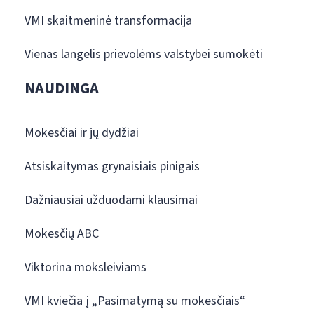
VMI skaitmeninė transformacija
Vienas langelis prievolėms valstybei sumokėti
NAUDINGA
Mokesčiai ir jų dydžiai
Atsiskaitymas grynaisiais pinigais
Dažniausiai užduodami klausimai
Mokesčių ABC
Viktorina moksleiviams
VMI kviečia į „Pasimatymą su mokesčiais“