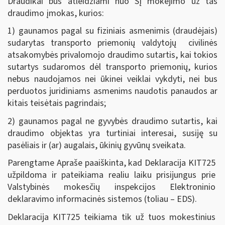
Draudikai bus atleidžiami nuo SĮ mokėjimo už tas
draudimo įmokas, kurios:
1) gaunamos pagal su fiziniais asmenimis (draudėjais)
sudarytas transporto priemonių valdytojų civilinės
atsakomybės privalomojo draudimo sutartis, kai tokios
sutartys sudaromos dėl transporto priemonių, kurios
nebus naudojamos nei ūkinei veiklai vykdyti, nei bus
perduotos juridiniams asmenims naudotis panaudos ar
kitais teisėtais pagrindais;
2) gaunamos pagal ne gyvybės draudimo sutartis, kai
draudimo objektas yra turtiniai interesai, susiję su
pasėliais ir (ar) augalais, ūkinių gyvūnų sveikata.
Parengtame Apraše paaiškinta, kad Deklaracija KIT725
užpildoma ir pateikiama realiu laiku prisijungus prie
Valstybinės mokesčių inspekcijos Elektroninio
deklaravimo informacinės sistemos (toliau – EDS).
Deklaracija KIT725 teikiama tik už tuos mokestinius