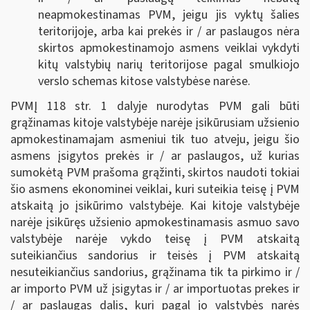
neapmokestinamas PVM, jeigu jis vyktų šalies
teritorijoje, arba kai prekės ir / ar paslaugos nėra
skirtos apmokestinamojo asmens veiklai vykdyti
kitų valstybių narių teritorijose pagal smulkiojo
verslo schemas kitose valstybėse narėse.
PVMĮ 118 str. 1 dalyje nurodytas PVM gali būti
grąžinamas kitoje valstybėje narėje įsikūrusiam užsienio
apmokestinamajam asmeniui tik tuo atveju, jeigu šio
asmens įsigytos prekės ir / ar paslaugos, už kurias
sumokėtą PVM prašoma grąžinti, skirtos naudoti tokiai
šio asmens ekonominei veiklai, kuri suteikia teisę į PVM
atskaitą jo įsikūrimo valstybėje. Kai kitoje valstybėje
narėje įsikūręs užsienio apmokestinamasis asmuo savo
valstybėje narėje vykdo teisę į PVM atskaitą
suteikiančius sandorius ir teisės į PVM atskaitą
nesuteikiančius sandorius, grąžinama tik ta pirkimo ir /
ar importo PVM už įsigytas ir / ar importuotas prekes ir
/ ar paslaugas dalis, kuri pagal jo valstybės narės