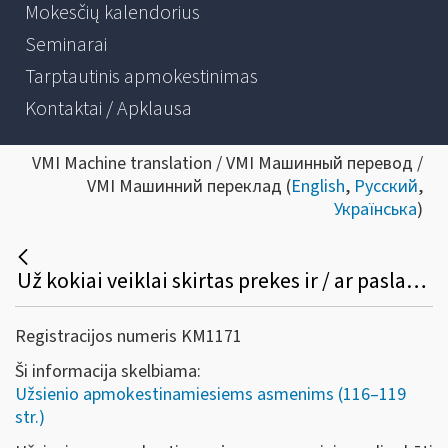
Mokesčių kalendorius
Seminarai
Tarptautinis apmokestinimas
Kontaktai / Apklausa
VMI Machine translation / VMI Машинный перевод /
VMI Машинний переклад (
English
,
Русский
,
Українська
)
Už kokiai veiklai skirtas prekes ir / ar paslaugas užsienio apmokestinamasis asmuo gali kreiptis dėl PVM grąžinimo?
Registracijos numeris KM1171
Ši informacija skelbiama:
Užsienio apmokestinamiesiems asmenims (116–119
str.)