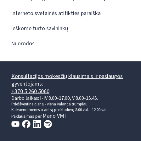
Interneto svetainės atitikties paraiška
Ieškome turto savininkų
Nuorodos
Konsultacijos mokesčių klausimais ir paslaugos
gyventojams:
+370 5 260 5060
Darbo laikas: I-IV 8.00-17.00, V 8.00-15.45.
Prieššventinę dieną - viena valanda trumpiau.
Kiekvieno mėnesio antrą penktadienį 8.00 val. - 12.00 val.
Mano VMI
Paklausimas per