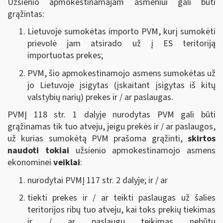
Užsienio apmokestinamajam asmeniui gali būti
grąžintas:
Lietuvoje sumokėtas importo PVM, kurį sumokėti
prievolė jam atsirado už į ES teritoriją
importuotas prekes;
PVM, šio apmokestinamojo asmens sumokėtas už
jo Lietuvoje įsigytas (įskaitant įsigytas iš kitų
valstybių narių) prekes ir / ar paslaugas.
PVMĮ 118 str. 1 dalyje nurodytas PVM gali būti
grąžinamas tik tuo atveju, jeigu prekės ir / ar paslaugos,
už kurias sumokėtą PVM prašoma grąžinti,
skirtos
naudoti tokiai
užsienio apmokestinamojo asmens
ekonominei
veiklai
:
nurodytai PVMĮ 117 str. 2 dalyje; ir / ar
tiekti prekes ir / ar teikti paslaugas už šalies
teritorijos ribų tuo atveju, kai toks prekių tiekimas
ir / ar paslaugų teikimas nebūtų