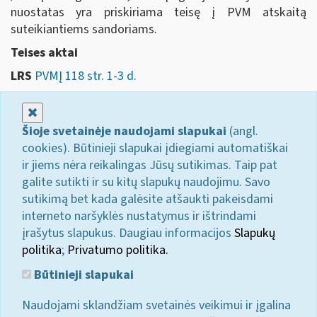
nuostatas yra priskiriama teisę į PVM atskaitą
suteikiantiems sandoriams.
Teises aktai
LRS
PVMĮ 118 str. 1-3 d.
Uždaryti
Šioje svetainėje naudojami slapukai
(angl.
cookies). Būtinieji slapukai įdiegiami automatiškai
ir jiems nėra reikalingas Jūsų sutikimas. Taip pat
galite sutikti ir su kitų slapukų naudojimu. Savo
sutikimą bet kada galėsite atšaukti pakeisdami
interneto naršyklės nustatymus ir ištrindami
įrašytus slapukus. Daugiau informacijos
Slapukų
politika
;
Privatumo politika.
Būtinieji slapukai
Naudojami sklandžiam svetainės veikimui ir įgalina