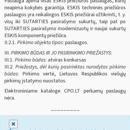
Paslauga apima visas ESKIS priežiūros paslaugas, kurių
neapima kokybės garantija. ESKIS techninės priežiūros
paslaugos yra reikalingos ESKIS priežiūrai užtikrinti, t. y.
visų iki SUTARTIES pasirašymo sukurtų, taip pat po
SUTARTIES pasirašymo modernizuotų ir naujai sukurtų
ESKIS komponentų priežiūra.
II.2.1.
Pirkimo objekto tipas
: paslaugos.
III.
PIRKIMO BŪDAS IR JO PASIRINKIMO PRIEŽASTYS
:
III.1.
Pirkimo būdas
: atviras konkursas
III.2.
Priežastys, dėl kurių pasirinktas nurodytas pirkimo
būdas
: Pirkimo vertė, Lietuvos Respublikos viešųjų
pirkimų įstatymo nuostatos.
Elektroniniame kataloge CPO.LT perkamų paslaugų
nėra.
_________
Uždaryti