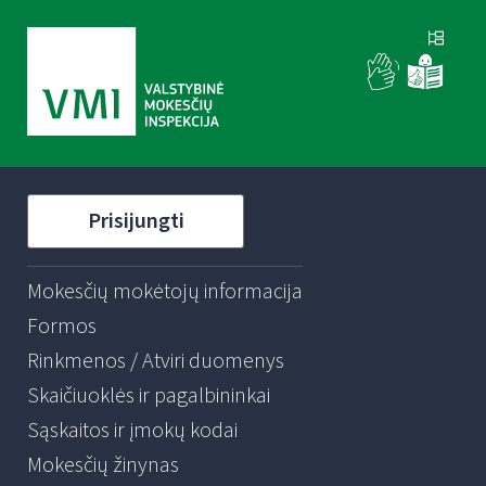
Prisijungti
Mokesčių mokėtojų informacija
Formos
Rinkmenos / Atviri duomenys
Skaičiuoklės ir pagalbininkai
Sąskaitos ir įmokų kodai
Mokesčių žinynas