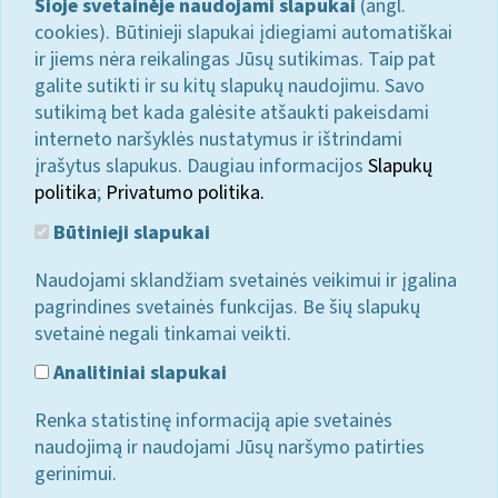
Šioje svetainėje naudojami slapukai
(angl.
cookies). Būtinieji slapukai įdiegiami automatiškai
ir jiems nėra reikalingas Jūsų sutikimas. Taip pat
galite sutikti ir su kitų slapukų naudojimu. Savo
sutikimą bet kada galėsite atšaukti pakeisdami
interneto naršyklės nustatymus ir ištrindami
įrašytus slapukus. Daugiau informacijos
Slapukų
politika
;
Privatumo politika.
Būtinieji slapukai
Naudojami sklandžiam svetainės veikimui ir įgalina
pagrindines svetainės funkcijas. Be šių slapukų
svetainė negali tinkamai veikti.
Analitiniai slapukai
Renka statistinę informaciją apie svetainės
naudojimą ir naudojami Jūsų naršymo patirties
gerinimui.