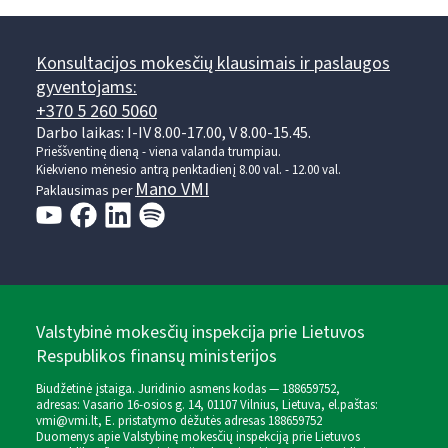
Konsultacijos mokesčių klausimais ir paslaugos
gyventojams:
+370 5 260 5060
Darbo laikas: I-IV 8.00-17.00, V 8.00-15.45.
Prieššventinę dieną - viena valanda trumpiau.
Kiekvieno mėnesio antrą penktadienį 8.00 val. - 12.00 val.
Mano VMI
Paklausimas per
Valstybinė mokesčių inspekcija prie Lietuvos
Respublikos finansų ministerijos
Biudžetinė įstaiga. Juridinio asmens kodas — 188659752,
adresas: Vasario 16-osios g. 14, 01107 Vilnius, Lietuva, el.paštas:
vmi@vmi.lt
, E. pristatymo dėžutės adresas 188659752
Duomenys apie Valstybinę mokesčių inspekciją prie Lietuvos