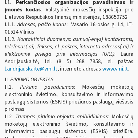
I.1.
Perkančiosios organizacijos pavadinimas ir
įmonės kodas
: Valstybinė mokesčių inspekcija prie
Lietuvos Respublikos finansų ministerijos, 188659752
I.1.1.
Adresas, pašto kodas
: Vasario 16-osios g. 14, LT-
01514 Vilnius
I.1.2.
Kontaktiniai duomenys: asmuo(-enys) kontaktams,
telefonas(-ai), faksas, el. paštas, interneto adresas(-ai) ir
elektroninė prieiga prie informacijos (URL)
: Laura
Andrijauskaitė, tel. (8 5) 268 7858, el. paštas
l.andrijauskaite@vmi.lt
, interneto adresas
www.vmi.lt
.
II.
PIRKIMO OBJEKTAS
:
II.1.
Pirkimo pavadinimas
: Mokesčių mokėtojų
elektroninio švietimo, konsultavimo ir informavimo
paslaugų sistemos (ESKIS) priežiūros paslaugų viešasis
pirkimas.
II.2.
Trumpas pirkimo objekto apibūdinimas
: Mokesčių
mokėtojų elektroninio švietimo, konsultavimo ir
informavimo paslaugų sistemos (ESKIS) priežiūra.