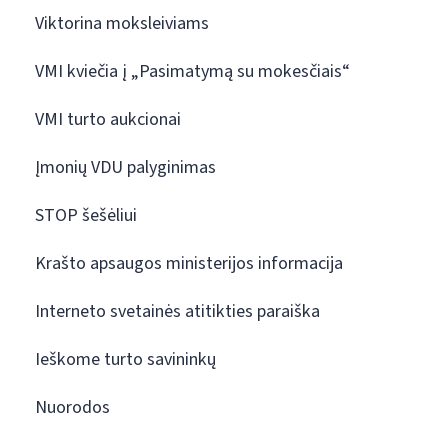
Viktorina moksleiviams
VMI kviečia į „Pasimatymą su mokesčiais“
VMI turto aukcionai
Įmonių VDU palyginimas
STOP šešėliui
Krašto apsaugos ministerijos informacija
Interneto svetainės atitikties paraiška
Ieškome turto savininkų
Nuorodos