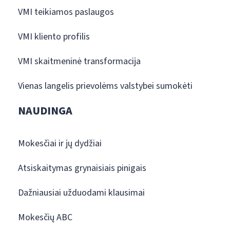
VMI teikiamos paslaugos
VMI kliento profilis
VMI skaitmeninė transformacija
Vienas langelis prievolėms valstybei sumokėti
NAUDINGA
Mokesčiai ir jų dydžiai
Atsiskaitymas grynaisiais pinigais
Dažniausiai užduodami klausimai
Mokesčių ABC