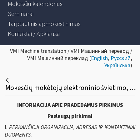
Mokesčių kalendorius
Seminarai
Tarptautinis apmokestinimas
Kontaktai / Apklausa
VMI Machine translation / VMI Машинный перевод /
VMI Машинний переклад (
English
,
Русский
,
Українська
)
Mokesčių mokėtojų elektroninio švietimo, konsultavimo ir informavimo paslaugų sistemos (ESKIS) priežiūros paslaugų viešasis pirkimas
INFORMACIJA APIE PRADEDAMUS PIRKIMUS
Paslaugų pirkimai
I.
PERKANČIOJI ORGANIZACIJA, ADRESAS IR KONTAKTINIAI
DUOMENYS
: