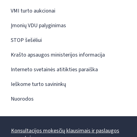
VMI turto aukcionai
Įmonių VDU palyginimas
STOP šešėliui
Krašto apsaugos ministerijos informacija
Interneto svetainės atitikties paraiška
Ieškome turto savininkų
Nuorodos
Konsultacijos mokesčių klausimais ir paslaugos