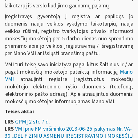
laikotarpį iš verslo liudijimo gaunamų pajamų.
Įregistravęs gyventoją į registrą ar papildęs jo
duomenis nauju veiklos vykdymo laikotarpiu, nauja
veiklos rūšimi, registro tvarkytojas privalo informuoti
mokesčių mokėtoją per 5 darbo dienas nuo sprendimo
priėmimo apie jo veiklos įregistravimą / išregistravimą
per Mano VMI ar išsiųsti pranešimą paštu.
VMI turi teisę savo iniciatyva pagal kitus šaltinius ir / ar
pagal mokesčių mokėtojo pateiktą informaciją
Mano
VMI
atnaujinti registre įregistruotus mokesčių
mokėtojo elektroninio ryšio duomenis (telefoną,
elektroninio pašto adresą). Apie atnaujintus duomenis
mokesčių mokėtojas informuojamas Mano VMI.
Teises aktai
LRS
GPMĮ 2 str. 7 d.
LRS
VMI prie FM viršininko 2013-06-25 įsakymas Nr. VA-
36 „DĖL FIZINIŲ ASMENŲ ĮREGISTRAVIMO Į MOKESČIŲ