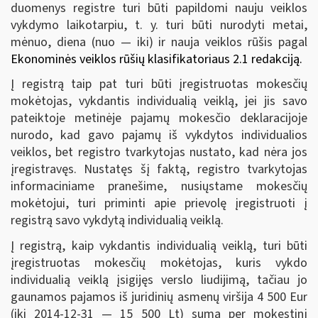
duomenys registre turi būti papildomi nauju veiklos
vykdymo laikotarpiu, t. y. turi būti nurodyti metai,
mėnuo, diena (nuo — iki) ir nauja veiklos rūšis pagal
Ekonominės veiklos rūšių klasifikatoriaus 2.1 redakciją.
Į registrą taip pat turi būti įregistruotas mokesčių
mokėtojas, vykdantis individualią veiklą, jei jis savo
pateiktoje metinėje pajamų mokesčio deklaracijoje
nurodo, kad gavo pajamų iš vykdytos individualios
veiklos, bet registro tvarkytojas nustato, kad nėra jos
įregistravęs. Nustatęs šį faktą, registro tvarkytojas
informaciniame pranešime, nusiųstame mokesčių
mokėtojui, turi priminti apie prievolę įregistruoti į
registrą savo vykdytą individualią veiklą.
Į registrą, kaip vykdantis individualią veiklą, turi būti
įregistruotas mokesčių mokėtojas, kuris vykdo
individualią veiklą įsigijęs verslo liudijimą, tačiau jo
gaunamos pajamos iš juridinių asmenų viršija 4 500 Eur
(iki 2014-12-31 — 15 500 Lt) sumą per mokestinį