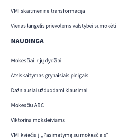
VMI skaitmeninė transformacija
Vienas langelis prievolėms valstybei sumokėti
NAUDINGA
Mokesčiai ir jų dydžiai
Atsiskaitymas grynaisiais pinigais
Dažniausiai užduodami klausimai
Mokesčių ABC
Viktorina moksleiviams
VMI kviečia į „Pasimatymą su mokesčiais“