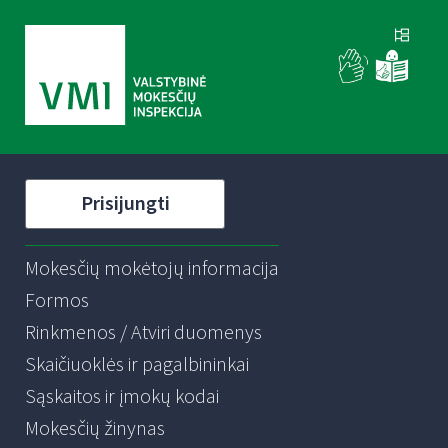
Prisijungti
Mokesčių mokėtojų informacija
Formos
Rinkmenos / Atviri duomenys
Skaičiuoklės ir pagalbininkai
Sąskaitos ir įmokų kodai
Mokesčių žinynas