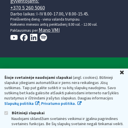
gyventojams:
+370 5 260 5060
Darbo laikas: I-IV 8.00-17.00, V 8.00-15.45.
Prieššventinę dieną - viena valanda trumpiau.
Kiekvieno mėnesio antrą penktadienį 8.00 val. - 12.00 val.
Mano VMI
Paklausimas per
Valstybinė mokesčių inspekcija prie Lietuvos
U
Respublikos finansų ministerijos
Šioje svetainėje naudojami slapukai
(angl. cookies). Būtinieji
slapukai įdiegiami automatiškai ir jiems nėra reikalingas Jūsų
Biudžetinė įstaiga. Juridinio asmens kodas — 188659752,
sutikimas. Taip pat galite sutikti ir su kitų slapukų naudojimu. Savo
adresas: Vasario 16-osios g. 14, 01107 Vilnius, Lietuva, el.paštas:
sutikimą bet kada galėsite atšaukti pakeisdami interneto naršyklės
vmi@vmi.lt
, E. pristatymo dėžutės adresas 188659752
nustatymus ir ištrindami įrašytus slapukus. Daugiau informacijos
Duomenys apie Valstybinę mokesčių inspekciją prie Lietuvos
Slapukų politika
;
Privatumo politika.
Respublikos finansų ministerijos kaupiami ir saugomi Juridinių
asmenų registre
Būtinieji slapukai
Naudojami sklandžiam svetainės veikimui ir įgalina pagrindines
svetainės funkcijas. Be šių slapukų svetainė negali tinkamai veikti.