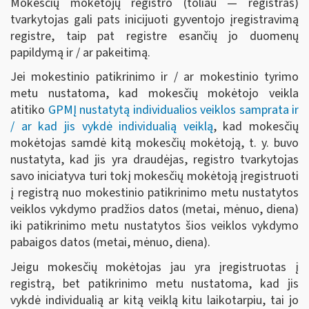
Mokesčių mokėtojų registro (toliau — registras)
tvarkytojas gali pats inicijuoti gyventojo įregistravimą
registre, taip pat registre esančių jo duomenų
papildymą ir / ar pakeitimą.
Jei mokestinio patikrinimo ir / ar mokestinio tyrimo
metu nustatoma, kad mokesčių mokėtojo veikla
atitiko
GPMĮ nustatytą individualios veiklos samprata ir
/ ar kad jis vykdė individualią veiklą
, kad mokesčių
mokėtojas samdė kitą mokesčių mokėtoją, t. y. buvo
nustatyta, kad jis yra draudėjas, registro tvarkytojas
savo iniciatyva turi tokį mokesčių mokėtoją įregistruoti
į registrą nuo mokestinio patikrinimo metu nustatytos
veiklos vykdymo pradžios datos (metai, mėnuo, diena)
iki patikrinimo metu nustatytos šios veiklos vykdymo
pabaigos datos (metai, mėnuo, diena).
Jeigu mokesčių mokėtojas jau yra įregistruotas į
registrą, bet patikrinimo metu nustatoma, kad jis
vykdė individualią ar kitą veiklą kitu laikotarpiu, tai jo