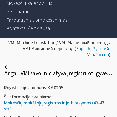
Mokesčių kalendorius
Seminarai
Tarptautinis apmokestinimas
Kontaktai / Apklausa
VMI Machine translation / VMI Машинный перевод /
VMI Машинний переклад (
English
,
Русский
,
Українська
)
Ar gali VMI savo iniciatyva įregistruoti gyventoją Mokesčių mokėtojų registre bei papildyti / pakeisti mokesčių mokėtojo registravimo registre duomenis?
Registracijos numeris KM0205
Ši informacija skelbiama:
Mokesčių mokėtojų registras ir jo tvarkymas (43-47
str.)