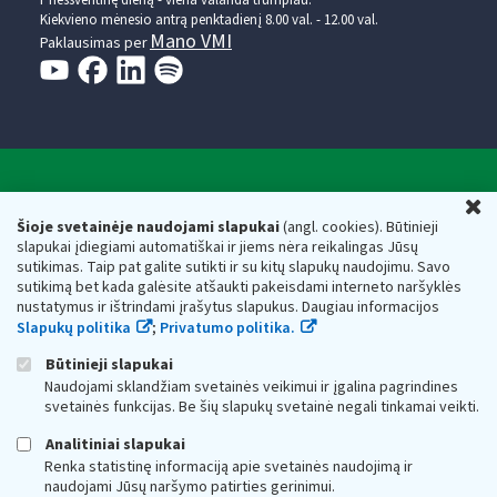
Prieššventinę dieną - viena valanda trumpiau.
Kiekvieno mėnesio antrą penktadienį 8.00 val. - 12.00 val.
Mano VMI
Paklausimas per
Valstybinė mokesčių inspekcija prie Lietuvos
U
Respublikos finansų ministerijos
Šioje svetainėje naudojami slapukai
(angl. cookies). Būtinieji
slapukai įdiegiami automatiškai ir jiems nėra reikalingas Jūsų
Biudžetinė įstaiga. Juridinio asmens kodas — 188659752,
sutikimas. Taip pat galite sutikti ir su kitų slapukų naudojimu. Savo
adresas: Vasario 16-osios g. 14, 01107 Vilnius, Lietuva, el.paštas:
sutikimą bet kada galėsite atšaukti pakeisdami interneto naršyklės
vmi@vmi.lt
, E. pristatymo dėžutės adresas 188659752
nustatymus ir ištrindami įrašytus slapukus. Daugiau informacijos
Duomenys apie Valstybinę mokesčių inspekciją prie Lietuvos
Slapukų politika
;
Privatumo politika.
Respublikos finansų ministerijos kaupiami ir saugomi Juridinių
asmenų registre
Būtinieji slapukai
Naudojami sklandžiam svetainės veikimui ir įgalina pagrindines
svetainės funkcijas. Be šių slapukų svetainė negali tinkamai veikti.
Analitiniai slapukai
Renka statistinę informaciją apie svetainės naudojimą ir
naudojami Jūsų naršymo patirties gerinimui.