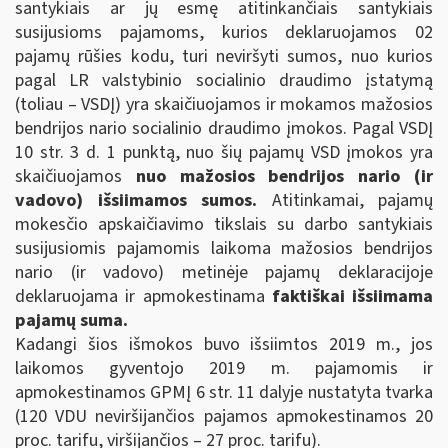
santykiais ar jų esmę atitinkančiais santykiais
susijusioms pajamoms, kurios deklaruojamos 02
pajamų rūšies kodu, turi neviršyti sumos, nuo kurios
pagal LR valstybinio socialinio draudimo įstatymą
(toliau – VSDĮ) yra skaičiuojamos ir mokamos mažosios
bendrijos nario socialinio draudimo įmokos. Pagal VSDĮ
10 str. 3 d. 1 punktą, nuo šių pajamų VSD įmokos yra
skaičiuojamos
nuo mažosios bendrijos nario (ir
vadovo) išsiimamos sumos.
Atitinkamai, pajamų
mokesčio apskaičiavimo tikslais su darbo santykiais
susijusiomis pajamomis laikoma mažosios bendrijos
nario (ir vadovo) metinėje pajamų deklaracijoje
deklaruojama ir apmokestinama
faktiškai išsiimama
pajamų suma.
Kadangi šios išmokos buvo išsiimtos 2019 m., jos
laikomos gyventojo 2019 m. pajamomis ir
apmokestinamos GPMĮ 6 str. 11 dalyje nustatyta tvarka
(120 VDU neviršijančios pajamos apmokestinamos 20
proc. tarifu, viršijančios – 27 proc. tarifu).