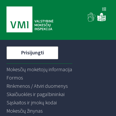
Prisijungti
Mokesčių mokėtojų informacija
Formos
Rinkmenos / Atviri duomenys
Skaičiuoklės ir pagalbininkai
Sąskaitos ir įmokų kodai
Mokesčių žinynas