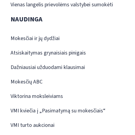
Vienas langelis prievolėms valstybei sumokėti
NAUDINGA
Mokesčiai ir jų dydžiai
Atsiskaitymas grynaisiais pinigais
Dažniausiai užduodami klausimai
Mokesčių ABC
Viktorina moksleiviams
VMI kviečia į „Pasimatymą su mokesčiais“
VMI turto aukcionai