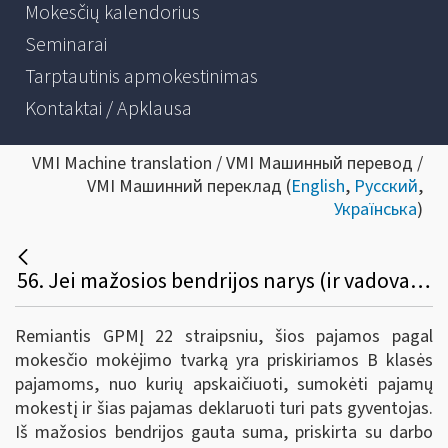
Mokesčių kalendorius
Seminarai
Tarptautinis apmokestinimas
Kontaktai / Apklausa
VMI Machine translation / VMI Машинный перевод /
VMI Машинний переклад (
English
,
Русский
,
Українська
)
56. Jei mažosios bendrijos narys (ir vadovas) 2019 m. išsimokės pajamas, susijusias su darbo santykiais už 2018 m., kokiu tarifu šios pajamos turės būti apmokestintos?
Remiantis GPMĮ 22 straipsniu, šios pajamos pagal
mokesčio mokėjimo tvarką yra priskiriamos B klasės
pajamoms, nuo kurių apskaičiuoti, sumokėti pajamų
mokestį ir šias pajamas deklaruoti turi pats gyventojas.
Iš mažosios bendrijos gauta suma, priskirta su darbo