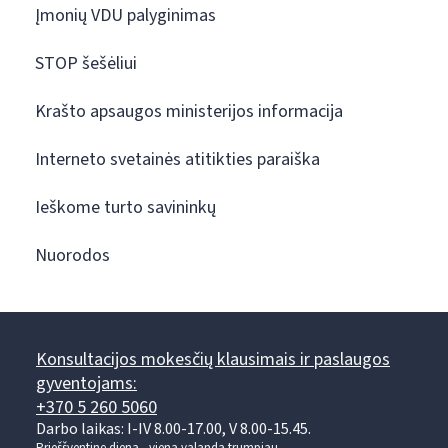
Įmonių VDU palyginimas
STOP šešėliui
Krašto apsaugos ministerijos informacija
Interneto svetainės atitikties paraiška
Ieškome turto savininkų
Nuorodos
Konsultacijos mokesčių klausimais ir paslaugos
gyventojams:
+370 5 260 5060
Darbo laikas: I-IV 8.00-17.00, V 8.00-15.45.