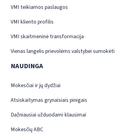
VMI teikiamos paslaugos
VMI kliento profilis
VMI skaitmeninė transformacija
Vienas langelis prievolėms valstybei sumokėti
NAUDINGA
Mokesčiai ir jų dydžiai
Atsiskaitymas grynaisiais pinigais
Dažniausiai užduodami klausimai
Mokesčių ABC