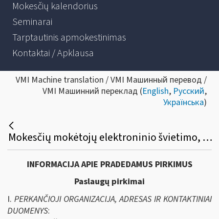
Mokesčių kalendorius
Seminarai
Tarptautinis apmokestinimas
Kontaktai / Apklausa
VMI Machine translation / VMI Машинный перевод /
VMI Машинний переклад (
English
,
Русский
,
Українська
)
Mokesčių mokėtojų elektroninio švietimo, konsultavimo ir informavimo paslaugų sistemos (ESKIS) priežiūros paslaugų viešasis pirkimas
INFORMACIJA APIE PRADEDAMUS PIRKIMUS
Paslaugų pirkimai
I.
PERKANČIOJI ORGANIZACIJA, ADRESAS IR KONTAKTINIAI
DUOMENYS
: