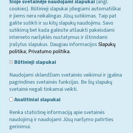
Šioje svetainėje naudojami slapukai
(angl.
cookies). Būtinieji slapukai įdiegiami automatiškai
ir jiems nėra reikalingas Jūsų sutikimas. Taip pat
galite sutikti ir su kitų slapukų naudojimu. Savo
sutikimą bet kada galėsite atšaukti pakeisdami
interneto naršyklės nustatymus ir ištrindami
įrašytus slapukus. Daugiau informacijos
Slapukų
politika
;
Privatumo politika.
Būtinieji slapukai
Naudojami sklandžiam svetainės veikimui ir įgalina
pagrindines svetainės funkcijas. Be šių slapukų
svetainė negali tinkamai veikti.
Analitiniai slapukai
Renka statistinę informaciją apie svetainės
naudojimą ir naudojami Jūsų naršymo patirties
gerinimui.