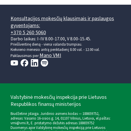
Konsultacijos mokesčių klausimais ir paslaugos
gyventojams:
+370 5 260 5060
Darbo laikas: I-IV 8.00-17.00, V 8.00-15.45.
Prieššventinę dieną - viena valanda trumpiau.
Kiekvieno mėnesio antrą penktadienį 8.00 val. - 12.00 val.
Mano VMI
Paklausimas per
Valstybinė mokesčių inspekcija prie Lietuvos
Respublikos finansų ministerijos
Biudžetinė įstaiga. Juridinio asmens kodas — 188659752,
adresas: Vasario 16-osios g. 14, 01107 Vilnius, Lietuva, el.paštas:
vmi@vmi.lt
, E. pristatymo dėžutės adresas 188659752
Duomenys apie Valstybinę mokesčių inspekciją prie Lietuvos