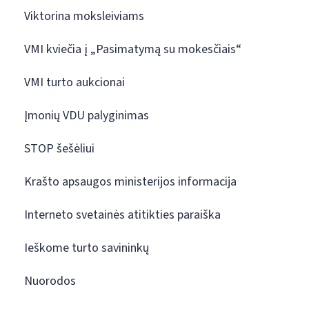
Viktorina moksleiviams
VMI kviečia į „Pasimatymą su mokesčiais“
VMI turto aukcionai
Įmonių VDU palyginimas
STOP šešėliui
Krašto apsaugos ministerijos informacija
Interneto svetainės atitikties paraiška
Ieškome turto savininkų
Nuorodos