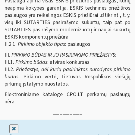
Paslauga apima visas ESKIS priežiūros paslaugas, kurių
neapima kokybės garantija. ESKIS techninės priežiūros
paslaugos yra reikalingos ESKIS priežiūrai užtikrinti, t. y.
visų iki SUTARTIES pasirašymo sukurtų, taip pat po
SUTARTIES pasirašymo modernizuotų ir naujai sukurtų
ESKIS komponentų priežiūra.
II.2.1.
Pirkimo objekto tipas
: paslaugos.
III.
PIRKIMO BŪDAS IR JO PASIRINKIMO PRIEŽASTYS
:
III.1.
Pirkimo būdas
: atviras konkursas
III.2.
Priežastys, dėl kurių pasirinktas nurodytas pirkimo
būdas
: Pirkimo vertė, Lietuvos Respublikos viešųjų
pirkimų įstatymo nuostatos.
Elektroniniame kataloge CPO.LT perkamų paslaugų
nėra.
_________
Uždaryti