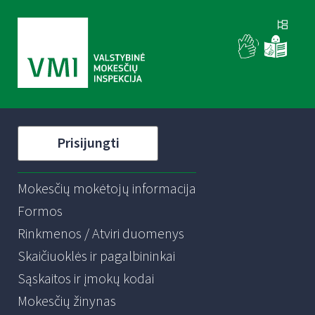
Prisijungti
Mokesčių mokėtojų informacija
Formos
Rinkmenos / Atviri duomenys
Skaičiuoklės ir pagalbininkai
Sąskaitos ir įmokų kodai
Mokesčių žinynas