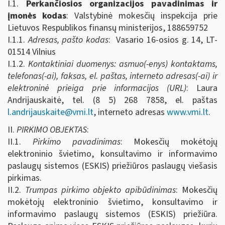
I.1.
Perkančiosios organizacijos pavadinimas ir
įmonės kodas
: Valstybinė mokesčių inspekcija prie
Lietuvos Respublikos finansų ministerijos, 188659752
I.1.1.
Adresas, pašto kodas
: Vasario 16-osios g. 14, LT-
01514 Vilnius
I.1.2.
Kontaktiniai duomenys: asmuo(-enys) kontaktams,
telefonas(-ai), faksas, el. paštas, interneto adresas(-ai) ir
elektroninė prieiga prie informacijos (URL)
: Laura
Andrijauskaitė, tel. (8 5) 268 7858, el. paštas
l.andrijauskaite@vmi.lt
, interneto adresas
www.vmi.lt
.
II.
PIRKIMO OBJEKTAS
:
II.1.
Pirkimo pavadinimas
: Mokesčių mokėtojų
elektroninio švietimo, konsultavimo ir informavimo
paslaugų sistemos (ESKIS) priežiūros paslaugų viešasis
pirkimas.
II.2.
Trumpas pirkimo objekto apibūdinimas
: Mokesčių
mokėtojų elektroninio švietimo, konsultavimo ir
informavimo paslaugų sistemos (ESKIS) priežiūra.