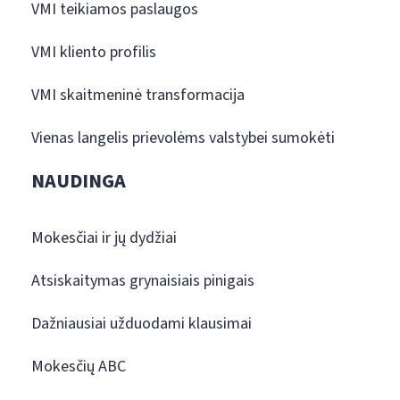
VMI teikiamos paslaugos
VMI kliento profilis
VMI skaitmeninė transformacija
Vienas langelis prievolėms valstybei sumokėti
NAUDINGA
Mokesčiai ir jų dydžiai
Atsiskaitymas grynaisiais pinigais
Dažniausiai užduodami klausimai
Mokesčių ABC