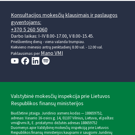
Konsultacijos mokesčių klausimais ir paslaugos
gyventojams:
+370 5 260 5060
Darbo laikas: I-IV 8.00-17.00, V 8.00-15.45.
Prieššventinę dieną - viena valanda trumpiau.
Kiekvieno mėnesio antrą penktadienį 8.00 val. - 12.00 val.
Mano VMI
Paklausimas per
Valstybinė mokesčių inspekcija prie Lietuvos
Respublikos finansų ministerijos
Biudžetinė įstaiga. Juridinio asmens kodas — 188659752,
adresas: Vasario 16-osios g. 14, 01107 Vilnius, Lietuva, el.paštas:
vmi@vmi.lt
, E. pristatymo dėžutės adresas 188659752
Duomenys apie Valstybinę mokesčių inspekciją prie Lietuvos
Respublikos finansų ministerijos kaupiami ir saugomi Juridinių