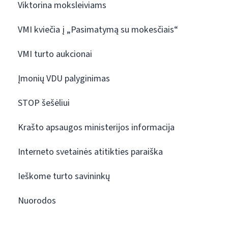
Viktorina moksleiviams
VMI kviečia į „Pasimatymą su mokesčiais“
VMI turto aukcionai
Įmonių VDU palyginimas
STOP šešėliui
Krašto apsaugos ministerijos informacija
Interneto svetainės atitikties paraiška
Ieškome turto savininkų
Nuorodos