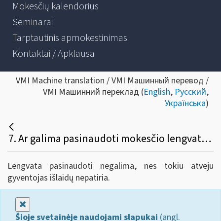
Mokesčių kalendorius
Seminarai
Tarptautinis apmokestinimas
Kontaktai / Apklausa
VMI Machine translation / VMI Машинный перевод /
VMI Машинний переклад (
English
,
Русский
,
Українська
)
7. Ar galima pasinaudoti mokesčio lengvata, jeigu papildomas pensijų įmokas gyventojo naudai moka darbdavys?
Lengvata pasinaudoti negalima, nes tokiu atveju
gyventojas išlaidų nepatiria.
Uždaryti
Šioje svetainėje naudojami slapukai
(angl.