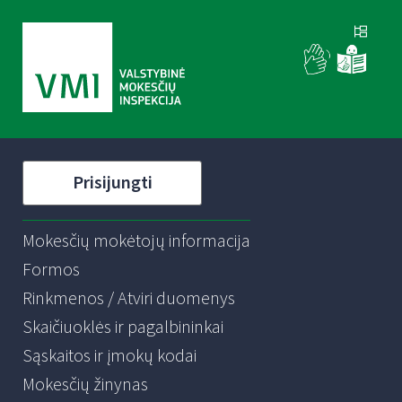
Prisijungti
Mokesčių mokėtojų informacija
Formos
Rinkmenos / Atviri duomenys
Skaičiuoklės ir pagalbininkai
Sąskaitos ir įmokų kodai
Mokesčių žinynas