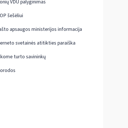
onių VDU palyginimas
OP šešėliui
ašto apsaugos ministerijos informacija
terneto svetainės atitikties paraiška
škome turto savininkų
orodos