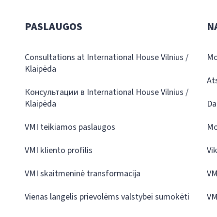
PASLAUGOS
N
Consultations at International House Vilnius /
Mo
Klaipėda
At
Консультации в International House Vilnius /
Klaipėda
Da
VMI teikiamos paslaugos
Mo
VMI kliento profilis
Vi
VMI skaitmeninė transformacija
VM
Vienas langelis prievolėms valstybei sumokėti
VM