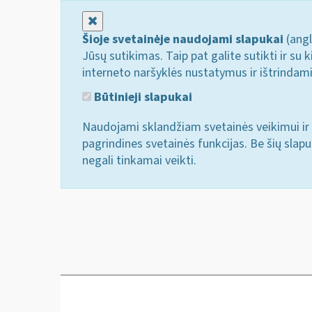
Uždaryti
Šioje svetainėje naudojami slapukai
(angl
Jūsų sutikimas. Taip pat galite sutikti ir s
interneto naršyklės nustatymus ir ištrindam
Būtinieji slapukai
Naudojami sklandžiam svetainės veikimui ir 
pagrindines svetainės funkcijas. Be šių slap
negali tinkamai veikti.