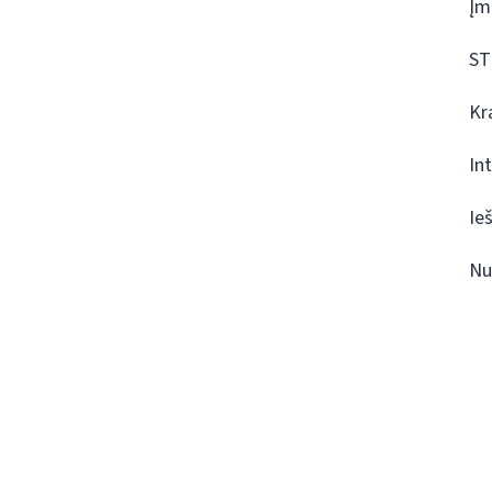
Įm
ST
Kr
In
Ie
Nu