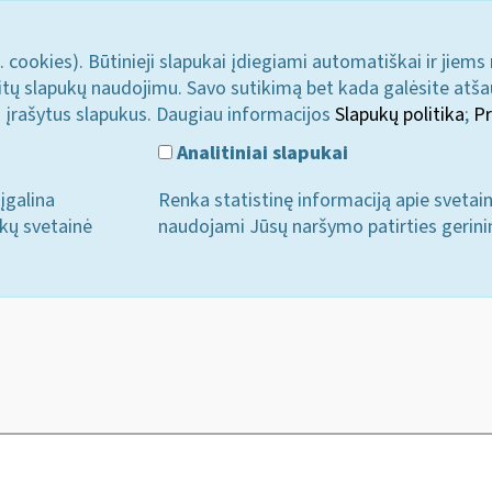
. cookies). Būtinieji slapukai įdiegiami automatiškai ir jiems
u kitų slapukų naudojimu. Savo sutikimą bet kada galėsite atš
i įrašytus slapukus. Daugiau informacijos
Slapukų politika
;
Pr
Analitiniai slapukai
įgalina
Renka statistinę informaciją apie svetai
ukų svetainė
naudojami Jūsų naršymo patirties gerini