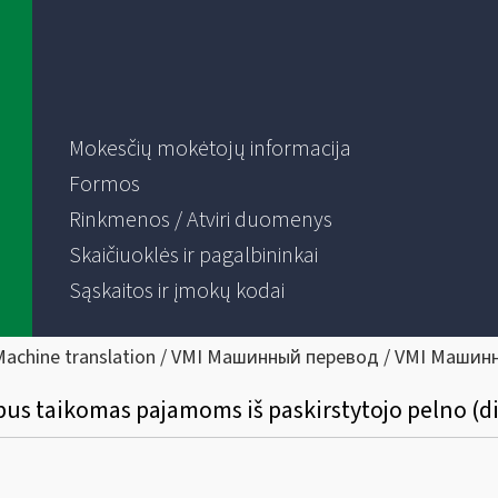
Mokesčių mokėtojų informacija
Formos
Rinkmenos / Atviri duomenys
Skaičiuoklės ir pagalbininkai
Sąskaitos ir įmokų kodai
Machine translation / VMI Машинный перевод / VMI Машин
bus taikomas pajamoms iš paskirstytojo pelno (