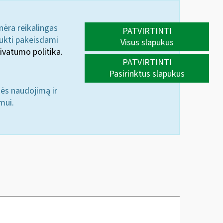
 nėra reikalingas
PATVIRTINTI
aukti pakeisdami
Visus slapukus
ivatumo politika.
PATVIRTINTI
Pasirinktus slapukus
nės naudojimą ir
mui.