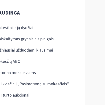
AUDINGA
kesčiai ir jų dydžiai
siskaitymas grynaisiais pinigais
žniausiai užduodami klausimai
kesčių ABC
ktorina moksleiviams
I kviečia į „Pasimatymą su mokesčiais“
I turto aukcionai