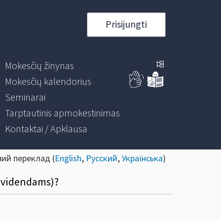
Prisijungti
Mokesčių žinynas
Mokesčių kalendorius
Seminarai
Tarptautinis apmokestinimas
Kontaktai / Apklausa
ний переклад (
English
,
Русский
,
Українська
)
dividendams)?