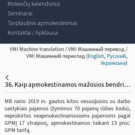
Mokesčių kalendorius
Seminarai
Tarptautinis apmokestinimas
Kontaktai / Apklausa
VMI Machine translation / VMI Машинный перевод /
VMI Машинний переклад (
English
,
Русский
,
Українська
)
36. Kaip apmokestinamos mažosios bendrijos (MB) nario pajamos, deklaruojamos kaip nesusijusios su darbo santykiais?
MB nario 2019 m. gautos kitos nesusijusios su darbo
santykiais pajamos (žymimos 70 pajamų rūšies kodu),
nepriskirtos neapmokestinamosioms pajamoms pagal
GPMĮ 17 straipsnį, apmokestinamos taikant 15 proc.
GPM tarifą.