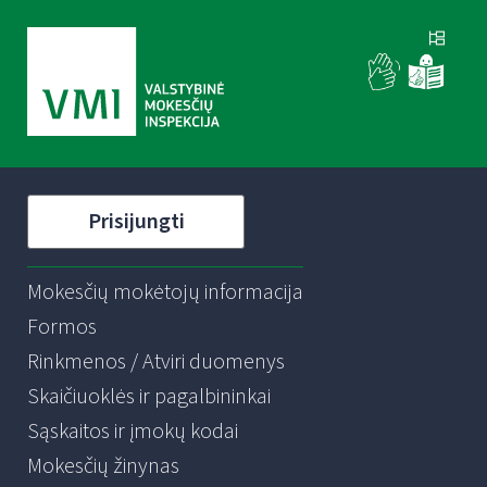
Prisijungti
Mokesčių mokėtojų informacija
Formos
Rinkmenos / Atviri duomenys
Skaičiuoklės ir pagalbininkai
Sąskaitos ir įmokų kodai
Mokesčių žinynas