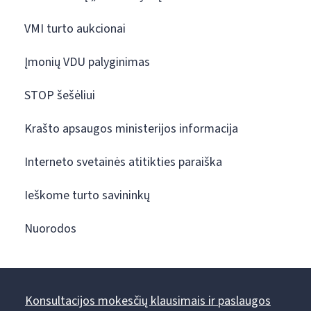
VMI turto aukcionai
Įmonių VDU palyginimas
STOP šešėliui
Krašto apsaugos ministerijos informacija
Interneto svetainės atitikties paraiška
Ieškome turto savininkų
Nuorodos
Konsultacijos mokesčių klausimais ir paslaugos