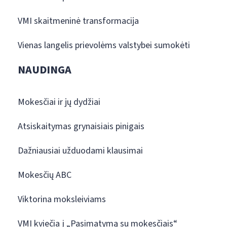
VMI skaitmeninė transformacija
Vienas langelis prievolėms valstybei sumokėti
NAUDINGA
Mokesčiai ir jų dydžiai
Atsiskaitymas grynaisiais pinigais
Dažniausiai užduodami klausimai
Mokesčių ABC
Viktorina moksleiviams
VMI kviečia į „Pasimatymą su mokesčiais“