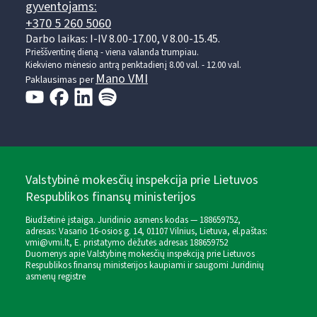
gyventojams:
+370 5 260 5060
Darbo laikas: I-IV 8.00-17.00, V 8.00-15.45.
Prieššventinę dieną - viena valanda trumpiau.
Kiekvieno mėnesio antrą penktadienį 8.00 val. - 12.00 val.
Mano VMI
Paklausimas per
Valstybinė mokesčių inspekcija prie Lietuvos
Respublikos finansų ministerijos
Biudžetinė įstaiga. Juridinio asmens kodas — 188659752,
adresas: Vasario 16-osios g. 14, 01107 Vilnius, Lietuva, el.paštas:
vmi@vmi.lt
, E. pristatymo dėžutės adresas 188659752
Duomenys apie Valstybinę mokesčių inspekciją prie Lietuvos
Respublikos finansų ministerijos kaupiami ir saugomi Juridinių
asmenų registre