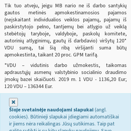
Tik tuo atveju, jeigu MB nario ne iš darbo santykių
gautos metinės apmokestinamosios pajamos
(neįskaitant individualios veiklos pajamų, pajamų iš
paskirstytojo pelno, tantjemų bei atlygio už veiklą
stebėtojų taryboje, valdyboje, paskolų komitete,
autorinių atlyginimų, gautų iš darbdavio) viršytų 120*
VDU sumą, tai šią ribą viršijanti suma būtų
apmokestinta, taikant 20 proc. GPM tarifą.
*VDU – vidutinis darbo užmokestis, taikomas
apdraustųjų asmenų valstybinio socialinio draudimo
įmokų bazei skaičiuoti. 2019 m. 1 VDU - 1136,20 Eur;
120 VDU – 136344 Eur.
Uždaryti
Šioje svetainėje naudojami slapukai
(angl.
cookies). Būtinieji slapukai įdiegiami automatiškai
ir jiems nėra reikalingas Jūsų sutikimas. Taip pat
galite sutikti ir su kitų slapukų naudojimu. Savo