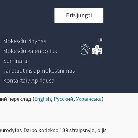
Prisijungti
Mokesčių žinynas
Mokesčių kalendorius
Seminarai
Tarptautinis apmokestinimas
Kontaktai / Apklausa
ний переклад (
English
,
Русский
,
Українська
)
urodytas Darbo kodekso 139 straipsnyje, o jis