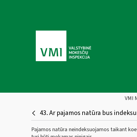
VMI 
43. Ar pajamos natūra bus indeksu
Pajamos natūra neindeksuojamos taikant koefi
turi būti mokamas pinigais.