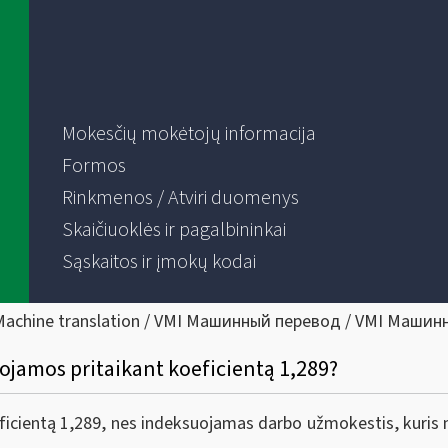
Mokesčių mokėtojų informacija
Formos
Rinkmenos / Atviri duomenys
Skaičiuoklės ir pagalbininkai
Sąskaitos ir įmokų kodai
Machine translation / VMI Машинный перевод / VMI Машин
ojamos pritaikant koeficientą 1,289?
cientą 1,289, nes indeksuojamas darbo užmokestis, kuris n