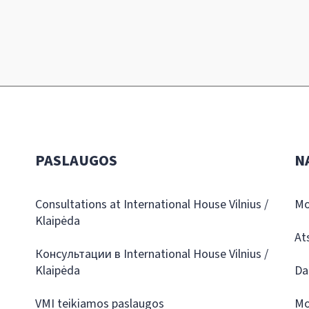
PASLAUGOS
N
Consultations at International House Vilnius /
Mo
Klaipėda
At
Консультации в International House Vilnius /
Klaipėda
Da
VMI teikiamos paslaugos
Mo