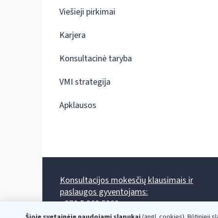
Viešieji pirkimai
Karjera
Konsultacinė taryba
VMI strategija
Apklausos
Konsultacijos mokesčių klausimais ir
paslaugos gyventojams:
+370 5 260 5060
Darbo laikas: I-IV 8.00-17.00, V 8.00-15.45.
Šioje svetainėje naudojami slapukai
(angl. cookies). Būtinieji s