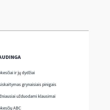
AUDINGA
kesčiai ir jų dydžiai
siskaitymas grynaisiais pinigais
žniausiai užduodami klausimai
kesčių ABC