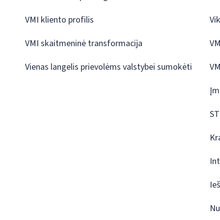
VMI kliento profilis
Vi
VMI skaitmeninė transformacija
VM
Vienas langelis prievolėms valstybei sumokėti
VM
Įm
ST
Kr
In
Ie
Nu