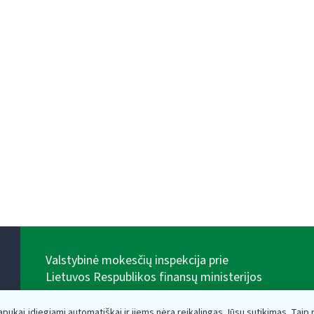
Valstybinė mokesčių inspekcija prie
Lietuvos Respublikos finansų ministerijos
Biudžetinė įstaiga. Juridinio asmens kodas — 188659752,
adresas: Vasario 16-osios g. 14, 01107 Vilnius, Lietuva,
lapukai įdiegiami automatiškai ir jiems nėra reikalingas Jūsų sutikimas. Taip pa