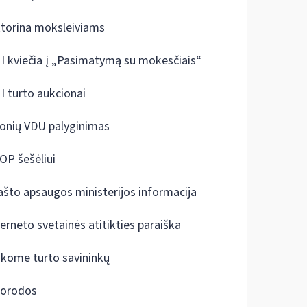
ktorina moksleiviams
I kviečia į „Pasimatymą su mokesčiais“
I turto aukcionai
onių VDU palyginimas
OP šešėliui
ašto apsaugos ministerijos informacija
terneto svetainės atitikties paraiška
škome turto savininkų
orodos