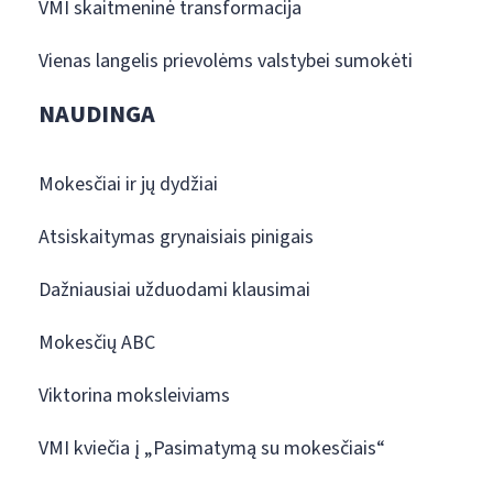
VMI skaitmeninė transformacija
Vienas langelis prievolėms valstybei sumokėti
NAUDINGA
Mokesčiai ir jų dydžiai
Atsiskaitymas grynaisiais pinigais
Dažniausiai užduodami klausimai
Mokesčių ABC
Viktorina moksleiviams
VMI kviečia į „Pasimatymą su mokesčiais“