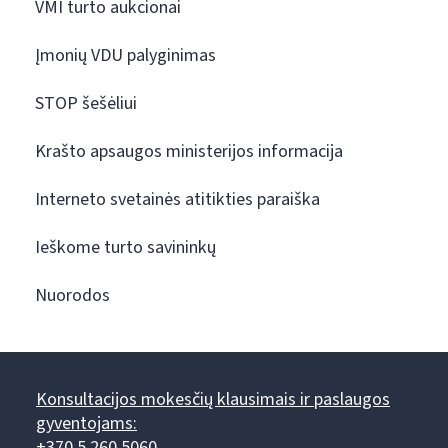
VMI turto aukcionai
Įmonių VDU palyginimas
STOP šešėliui
Krašto apsaugos ministerijos informacija
Interneto svetainės atitikties paraiška
Ieškome turto savininkų
Nuorodos
Konsultacijos mokesčių klausimais ir paslaugos
gyventojams:
+370 5 260 5060