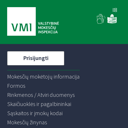
Prisijungti
Mokesčių mokėtojų informacija
Formos
Rinkmenos / Atviri duomenys
Skaičiuoklės ir pagalbininkai
Sąskaitos ir įmokų kodai
Mokesčių žinynas