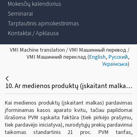
Mokesčių kalendorius
Seminarai
Tarptautinis apmokestinimas
Kontaktai / Apklausa
VMI Machine translation / VMI Машинный перевод /
VMI Машинний переклад (
English
,
Русский
,
Українська
)
10. Ar medienos produktų (įskaitant malkas) pardavimui taikomas lengvatinis 9 proc. PVM tarifas, kai nurodytų prekių pardavimas įforminamas kasos aparato kvitu, papildomai išduodama PVM sąskaita faktūra, o pirkėjas – fizinis asmuo pateikia raštišką patvirtinimą, kad įsigyti medienos produktai (įskaitant malkas) bus naudojami šeimos ar namų ūkio poreikiams, nesusijusiems su ūkine komercine ar profesine veikla?
Kai medienos produktų (įskaitant malkas) pardavimas
įforminamas kasos aparato kvitu, tačiau papildomai
išrašoma PVM sąskaita faktūra (tiek pirkėjo prašymu,
tiek pardavėjo iniciatyva), nurodytųjų prekių pardavimui
taikomas standartinis 21 proc. PVM tarifas,