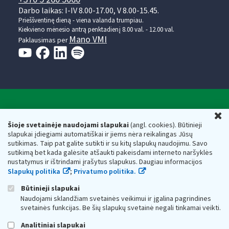
Darbo laikas: I-IV 8.00-17.00, V 8.00-15.45.
Prieššventinę dieną - viena valanda trumpiau.
Kiekvieno mėnesio antrą penktadienį 8.00 val. - 12.00 val.
Mano VMI
Paklausimas per
Valstybinė mokesčių inspekcija prie Lietuvos
U
Respublikos finansų ministerijos
Šioje svetainėje naudojami slapukai
(angl. cookies). Būtinieji
slapukai įdiegiami automatiškai ir jiems nėra reikalingas Jūsų
Biudžetinė įstaiga. Juridinio asmens kodas — 188659752,
sutikimas. Taip pat galite sutikti ir su kitų slapukų naudojimu. Savo
adresas: Vasario 16-osios g. 14, 01107 Vilnius, Lietuva, el.paštas:
sutikimą bet kada galėsite atšaukti pakeisdami interneto naršyklės
vmi@vmi.lt
, E. pristatymo dėžutės adresas 188659752
nustatymus ir ištrindami įrašytus slapukus. Daugiau informacijos
Duomenys apie Valstybinę mokesčių inspekciją prie Lietuvos
Slapukų politika
;
Privatumo politika.
Respublikos finansų ministerijos kaupiami ir saugomi Juridinių
asmenų registre
Būtinieji slapukai
Naudojami sklandžiam svetainės veikimui ir įgalina pagrindines
svetainės funkcijas. Be šių slapukų svetainė negali tinkamai veikti.
Analitiniai slapukai