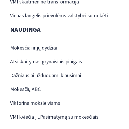
VMI skaitmeninė transformacija
Vienas langelis prievolėms valstybei sumokėti
NAUDINGA
Mokesčiai ir jų dydžiai
Atsiskaitymas grynaisiais pinigais
Dažniausiai užduodami klausimai
Mokesčių ABC
Viktorina moksleiviams
VMI kviečia į „Pasimatymą su mokesčiais“