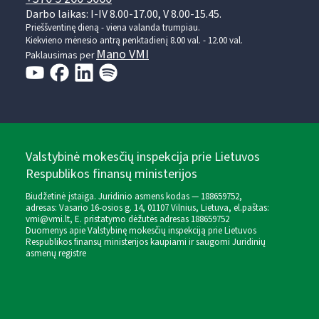
Darbo laikas: I-IV 8.00-17.00, V 8.00-15.45.
Prieššventinę dieną - viena valanda trumpiau.
Kiekvieno mėnesio antrą penktadienį 8.00 val. - 12.00 val.
Mano VMI
Paklausimas per
Valstybinė mokesčių inspekcija prie Lietuvos
Respublikos finansų ministerijos
Biudžetinė įstaiga. Juridinio asmens kodas — 188659752,
adresas: Vasario 16-osios g. 14, 01107 Vilnius, Lietuva, el.paštas:
vmi@vmi.lt
, E. pristatymo dėžutės adresas 188659752
Duomenys apie Valstybinę mokesčių inspekciją prie Lietuvos
Respublikos finansų ministerijos kaupiami ir saugomi Juridinių
asmenų registre