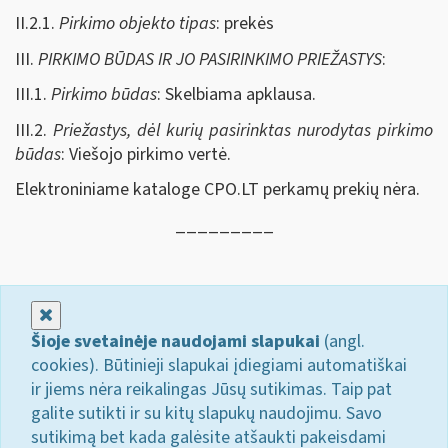
II.2.1.
Pirkimo objekto tipas
: prekės
III.
PIRKIMO BŪDAS IR JO PASIRINKIMO PRIEŽASTYS
:
III.1.
Pirkimo būdas
: Skelbiama apklausa.
III.2.
Priežastys, dėl kurių pasirinktas nurodytas pirkimo
būdas
: Viešojo pirkimo vertė.
Elektroniniame kataloge CPO.LT perkamų prekių nėra.
_________
Uždaryti
Šioje svetainėje naudojami slapukai
(angl.
cookies). Būtinieji slapukai įdiegiami automatiškai
ir jiems nėra reikalingas Jūsų sutikimas. Taip pat
galite sutikti ir su kitų slapukų naudojimu. Savo
sutikimą bet kada galėsite atšaukti pakeisdami