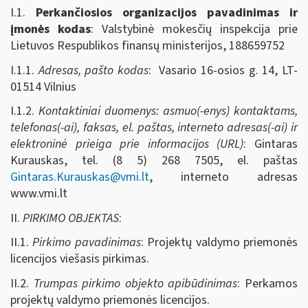
I.1.
Perkančiosios organizacijos pavadinimas ir
įmonės kodas
: Valstybinė mokesčių inspekcija prie
Lietuvos Respublikos finansų ministerijos, 188659752
I.1.1.
Adresas, pašto kodas
: Vasario 16-osios g. 14, LT-
01514 Vilnius
I.1.2.
Kontaktiniai duomenys: asmuo(-enys) kontaktams,
telefonas(-ai), faksas, el. paštas, interneto adresas(-ai) ir
elektroninė prieiga prie informacijos (URL)
: Gintaras
Kurauskas, tel. (8 5) 268 7505, el. paštas
Gintaras.Kurauskas@vmi.lt
, interneto adresas
www.vmi.lt
II.
PIRKIMO OBJEKTAS
:
II.1.
Pirkimo pavadinimas
: Projektų valdymo priemonės
licencijos viešasis pirkimas.
II.2.
Trumpas pirkimo objekto apibūdinimas
: Perkamos
projektų valdymo priemonės licencijos.