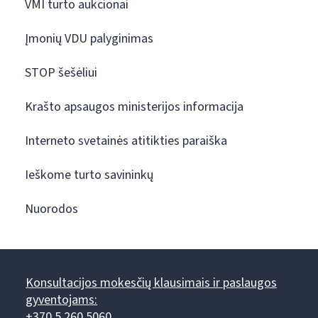
VMI turto aukcionai
Įmonių VDU palyginimas
STOP šešėliui
Krašto apsaugos ministerijos informacija
Interneto svetainės atitikties paraiška
Ieškome turto savininkų
Nuorodos
Konsultacijos mokesčių klausimais ir paslaugos
gyventojams:
+370 5 260 5060