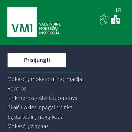
Prisijungti
Mokesčių mokėtojų informacija
Formos
Rinkmenos / Atviri duomenys
Skaičiuoklės ir pagalbininkai
Sąskaitos ir įmokų kodai
Mokesčių žinynas