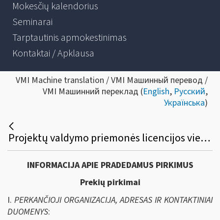
Mokesčių kalendorius
Seminarai
Tarptautinis apmokestinimas
Kontaktai / Apklausa
VMI Machine translation / VMI Машинный перевод /
VMI Машинний переклад (
English
,
Русский
,
Українська
)
Projektų valdymo priemonės licencijos viešasis pirkimas
INFORMACIJA APIE PRADEDAMUS PIRKIMUS
Prekių pirkimai
I.
PERKANČIOJI ORGANIZACIJA, ADRESAS IR KONTAKTINIAI
DUOMENYS
: