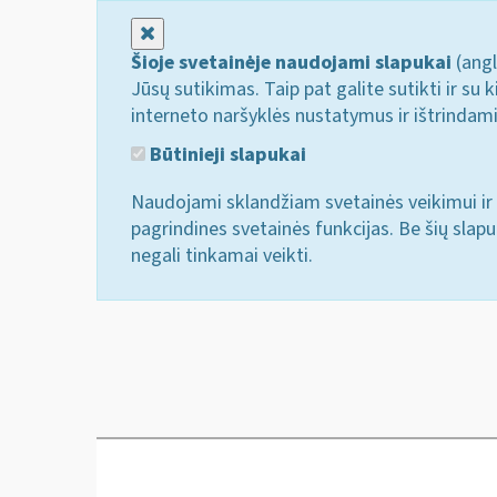
Uždaryti
Šioje svetainėje naudojami slapukai
(angl
Jūsų sutikimas. Taip pat galite sutikti ir s
interneto naršyklės nustatymus ir ištrindam
Būtinieji slapukai
Naudojami sklandžiam svetainės veikimui ir 
pagrindines svetainės funkcijas. Be šių slap
negali tinkamai veikti.