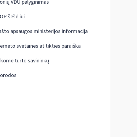
onių VDU palyginimas
OP šešėliui
ašto apsaugos ministerijos informacija
terneto svetainės atitikties paraiška
škome turto savininkų
orodos