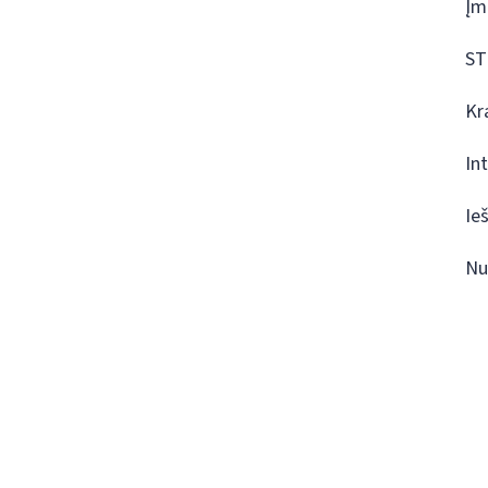
Įm
ST
Kr
In
Ie
Nu