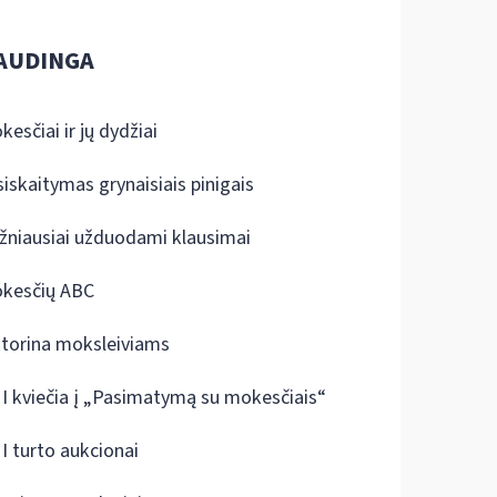
AUDINGA
kesčiai ir jų dydžiai
siskaitymas grynaisiais pinigais
žniausiai užduodami klausimai
kesčių ABC
ktorina moksleiviams
I kviečia į „Pasimatymą su mokesčiais“
I turto aukcionai