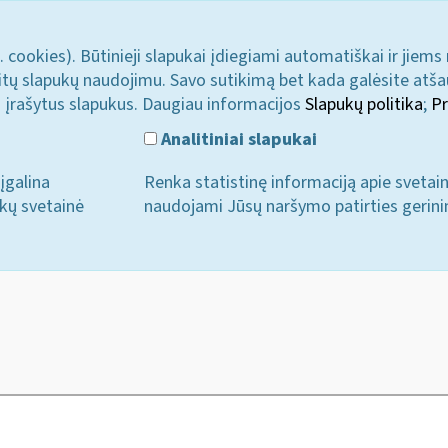
. cookies). Būtinieji slapukai įdiegiami automatiškai ir jiems
u kitų slapukų naudojimu. Savo sutikimą bet kada galėsite atš
i įrašytus slapukus. Daugiau informacijos
Slapukų politika
;
Pr
Analitiniai slapukai
įgalina
Renka statistinę informaciją apie svetai
ukų svetainė
naudojami Jūsų naršymo patirties gerini