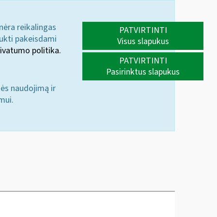
 nėra reikalingas
PATVIRTINTI
aukti pakeisdami
Visus slapukus
ivatumo politika.
PATVIRTINTI
Pasirinktus slapukus
nės naudojimą ir
mui.