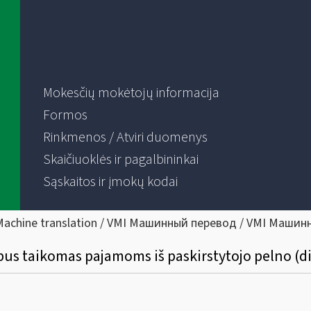
Mokesčių mokėtojų informacija
Formos
Rinkmenos / Atviri duomenys
Skaičiuoklės ir pagalbininkai
Sąskaitos ir įmokų kodai
Machine translation / VMI Машинный перевод / VMI Машин
bus taikomas pajamoms iš paskirstytojo pelno (