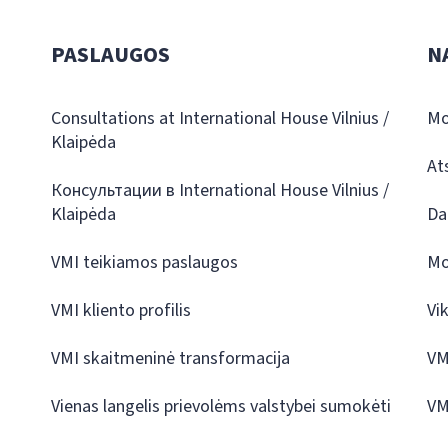
PASLAUGOS
N
Consultations at International House Vilnius /
Mo
Klaipėda
At
Консультации в International House Vilnius /
Klaipėda
Da
VMI teikiamos paslaugos
Mo
VMI kliento profilis
Vi
VMI skaitmeninė transformacija
VM
Vienas langelis prievolėms valstybei sumokėti
VM