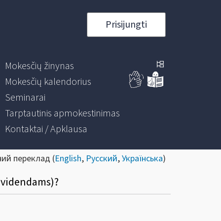
Prisijungti
Mokesčių žinynas
Mokesčių kalendorius
Seminarai
Tarptautinis apmokestinimas
Kontaktai / Apklausa
ний переклад (
English
,
Русский
,
Українська
)
dividendams)?