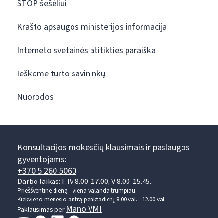
STOP šešėliui
Krašto apsaugos ministerijos informacija
Interneto svetainės atitikties paraiška
Ieškome turto savininkų
Nuorodos
Konsultacijos mokesčių klausimais ir paslaugos
gyventojams:
+370 5 260 5060
Darbo laikas: I-IV 8.00-17.00, V 8.00-15.45.
Prieššventinę dieną - viena valanda trumpiau.
Kiekvieno mėnesio antrą penktadienį 8.00 val. - 12.00 val.
Mano VMI
Paklausimas per