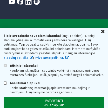
Valstybinė mokesčių inspekcija prie Lietuvos
U
Respublikos finansų ministerijos
Šioje svetainėje naudojami slapukai
(angl. cookies). Būtinieji
slapukai įdiegiami automatiškai ir jiems nėra reikalingas Jūsų
Biudžetinė įstaiga. Juridinio asmens kodas — 188659752,
sutikimas. Taip pat galite sutikti ir su kitų slapukų naudojimu. Savo
adresas: Vasario 16-osios g. 14, 01107 Vilnius, Lietuva, el.paštas:
sutikimą bet kada galėsite atšaukti pakeisdami interneto naršyklės
vmi@vmi.lt
, E. pristatymo dėžutės adresas 188659752
nustatymus ir ištrindami įrašytus slapukus. Daugiau informacijos
Duomenys apie Valstybinę mokesčių inspekciją prie Lietuvos
Slapukų politika
;
Privatumo politika.
Respublikos finansų ministerijos kaupiami ir saugomi Juridinių
asmenų registre
Būtinieji slapukai
Naudojami sklandžiam svetainės veikimui ir įgalina pagrindines
svetainės funkcijas. Be šių slapukų svetainė negali tinkamai veikti.
Analitiniai slapukai
Renka statistinę informaciją apie svetainės naudojimą ir
naudojami Jūsų naršymo patirties gerinimui.
PATVIRTINTI
Visus slapukus