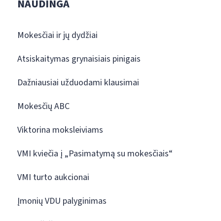
NAUDINGA
Mokesčiai ir jų dydžiai
Atsiskaitymas grynaisiais pinigais
Dažniausiai užduodami klausimai
Mokesčių ABC
Viktorina moksleiviams
VMI kviečia į „Pasimatymą su mokesčiais“
VMI turto aukcionai
Įmonių VDU palyginimas