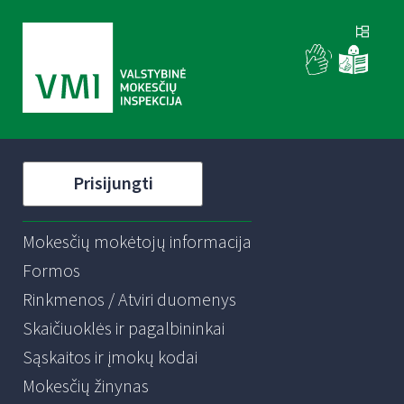
Prisijungti
Mokesčių mokėtojų informacija
Formos
Rinkmenos / Atviri duomenys
Skaičiuoklės ir pagalbininkai
Sąskaitos ir įmokų kodai
Mokesčių žinynas