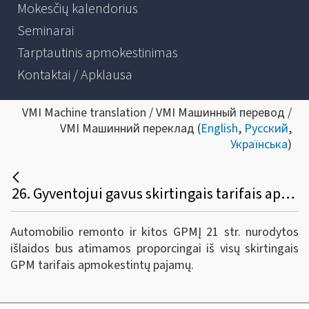
Mokesčių kalendorius
Seminarai
Tarptautinis apmokestinimas
Kontaktai / Apklausa
VMI Machine translation / VMI Машинный перевод /
VMI Машинний переклад (
English
,
Русский
,
Українська
)
26. Gyventojui gavus skirtingais tarifais apmokestintų pajamų, kuriuo (15, 20 ar 27 procentų) GPM tarifu apmokestintos pajamos bus mažinamos automobilio remonto išlaidomis?
Automobilio remonto ir kitos GPMĮ 21 str. nurodytos
išlaidos bus atimamos proporcingai iš visų skirtingais
GPM tarifais apmokestintų pajamų.