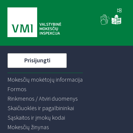
Prisijungti
Mokesčių mokėtojų informacija
Formos
Rinkmenos / Atviri duomenys
Skaičiuoklės ir pagalbininkai
Sąskaitos ir įmokų kodai
Mokesčių žinynas