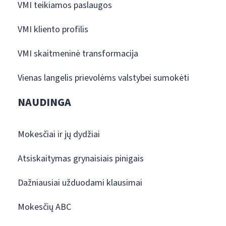
VMI teikiamos paslaugos
VMI kliento profilis
VMI skaitmeninė transformacija
Vienas langelis prievolėms valstybei sumokėti
NAUDINGA
Mokesčiai ir jų dydžiai
Atsiskaitymas grynaisiais pinigais
Dažniausiai užduodami klausimai
Mokesčių ABC