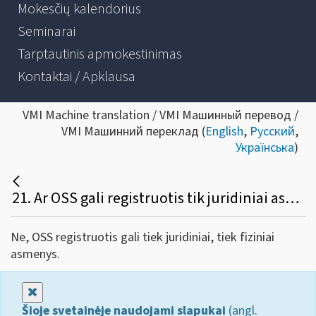
Mokesčių kalendorius
Seminarai
Tarptautinis apmokestinimas
Kontaktai / Apklausa
VMI Machine translation / VMI Машинный перевод /
VMI Машинний переклад (
English
,
Русский
,
Українська
)
21. Ar OSS gali registruotis tik juridiniai asmenys?
Ne, OSS registruotis gali tiek juridiniai, tiek fiziniai
asmenys.
Uždaryti
Šioje svetainėje naudojami slapukai
(angl.