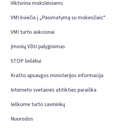
Viktorina moksleiviams
VMI kviečia į „Pasimatymą su mokesčiais“
VMI turto aukcionai
Įmonių VDU palyginimas
STOP šešėliui
Krašto apsaugos ministerijos informacija
Interneto svetainės atitikties paraiška
Ieškome turto savininkų
Nuorodos