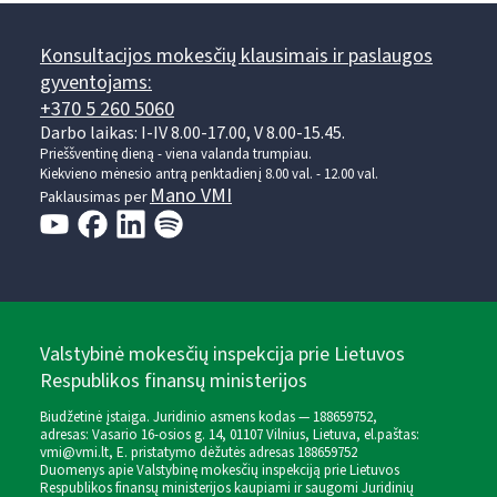
Konsultacijos mokesčių klausimais ir paslaugos
gyventojams:
+370 5 260 5060
Darbo laikas: I-IV 8.00-17.00, V 8.00-15.45.
Prieššventinę dieną - viena valanda trumpiau.
Kiekvieno mėnesio antrą penktadienį 8.00 val. - 12.00 val.
Mano VMI
Paklausimas per
Valstybinė mokesčių inspekcija prie Lietuvos
Respublikos finansų ministerijos
Biudžetinė įstaiga. Juridinio asmens kodas — 188659752,
adresas: Vasario 16-osios g. 14, 01107 Vilnius, Lietuva, el.paštas:
vmi@vmi.lt
, E. pristatymo dėžutės adresas 188659752
Duomenys apie Valstybinę mokesčių inspekciją prie Lietuvos
Respublikos finansų ministerijos kaupiami ir saugomi Juridinių