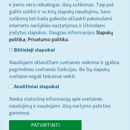
ir jiems nėra reikalingas Jūsų sutikimas. Taip pat
galite sutikti ir su kitų slapukų naudojimu. Savo
sutikimą bet kada galėsite atšaukti pakeisdami
interneto naršyklės nustatymus ir ištrindami
įrašytus slapukus. Daugiau informacijos
Slapukų
politika
;
Privatumo politika.
Būtinieji slapukai
Naudojami sklandžiam svetainės veikimui ir įgalina
pagrindines svetainės funkcijas. Be šių slapukų
svetainė negali tinkamai veikti.
Analitiniai slapukai
Renka statistinę informaciją apie svetainės
naudojimą ir naudojami Jūsų naršymo patirties
gerinimui.
PATVIRTINTI