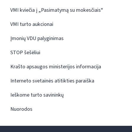
VMI kviečia į „Pasimatymą su mokesčiais“
VMI turto aukcionai
Įmonių VDU palyginimas
STOP šešėliui
Krašto apsaugos ministerijos informacija
Interneto svetainės atitikties paraiška
Ieškome turto savininkų
Nuorodos