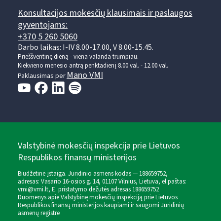
Konsultacijos mokesčių klausimais ir paslaugos
gyventojams:
+370 5 260 5060
Darbo laikas: I-IV 8.00-17.00, V 8.00-15.45.
Prieššventinę dieną - viena valanda trumpiau.
Kiekvieno mėnesio antrą penktadienį 8.00 val. - 12.00 val.
Mano VMI
Paklausimas per
Valstybinė mokesčių inspekcija prie Lietuvos
Respublikos finansų ministerijos
Biudžetinė įstaiga. Juridinio asmens kodas — 188659752,
adresas: Vasario 16-osios g. 14, 01107 Vilnius, Lietuva, el.paštas:
vmi@vmi.lt
, E. pristatymo dėžutės adresas 188659752
Duomenys apie Valstybinę mokesčių inspekciją prie Lietuvos
Respublikos finansų ministerijos kaupiami ir saugomi Juridinių
asmenų registre