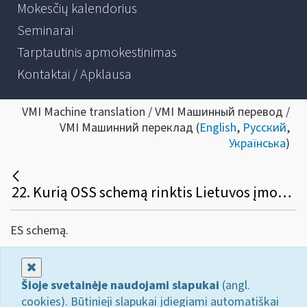
Mokesčių kalendorius
Seminarai
Tarptautinis apmokestinimas
Kontaktai / Apklausa
VMI Machine translation / VMI Машинный перевод /
VMI Машинний переклад (
English
,
Русский
,
Українська
)
22. Kurią OSS schemą rinktis Lietuvos įmonei, kuri verčiasi ES vidaus nuotoline prekyba prekėmis?
ES schemą.
Uždaryti
Šioje svetainėje naudojami slapukai
(angl.
cookies). Būtinieji slapukai įdiegiami automatiškai