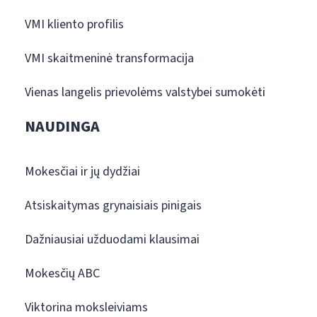
VMI kliento profilis
VMI skaitmeninė transformacija
Vienas langelis prievolėms valstybei sumokėti
NAUDINGA
Mokesčiai ir jų dydžiai
Atsiskaitymas grynaisiais pinigais
Dažniausiai užduodami klausimai
Mokesčių ABC
Viktorina moksleiviams