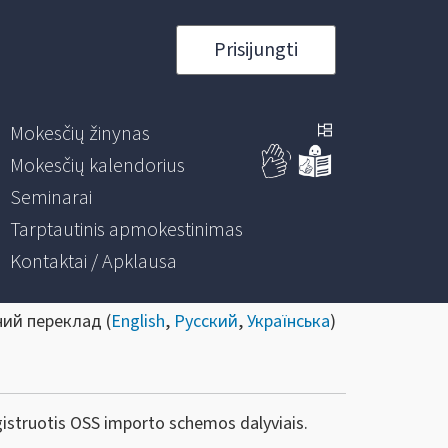
Prisijungti
Mokesčių žinynas
Mokesčių kalendorius
Seminarai
Tarptautinis apmokestinimas
Kontaktai / Apklausa
ний переклад (
English
,
Русский
,
Українська
)
egistruotis OSS importo schemos dalyviais.