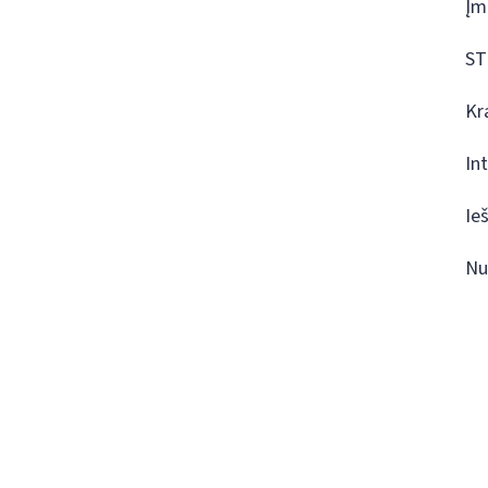
Įm
ST
Kr
In
Ie
Nu