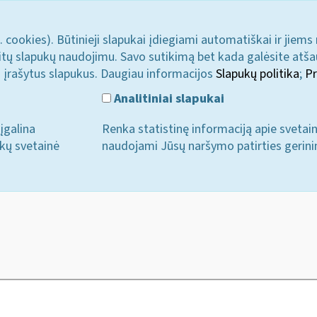
. cookies). Būtinieji slapukai įdiegiami automatiškai ir jiems
u kitų slapukų naudojimu. Savo sutikimą bet kada galėsite atš
i įrašytus slapukus. Daugiau informacijos
Slapukų politika
;
Pr
Analitiniai slapukai
įgalina
Renka statistinę informaciją apie svetai
ukų svetainė
naudojami Jūsų naršymo patirties gerini