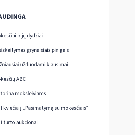
AUDINGA
kesčiai ir jų dydžiai
siskaitymas grynaisiais pinigais
žniausiai užduodami klausimai
kesčių ABC
ktorina moksleiviams
I kviečia į „Pasimatymą su mokesčiais“
I turto aukcionai