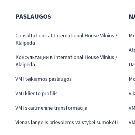
PASLAUGOS
N
Consultations at International House Vilnius /
Mo
Klaipėda
At
Консультации в International House Vilnius /
Klaipėda
Da
VMI teikiamos paslaugos
Mo
VMI kliento profilis
Vi
VMI skaitmeninė transformacija
VM
Vienas langelis prievolėms valstybei sumokėti
VM