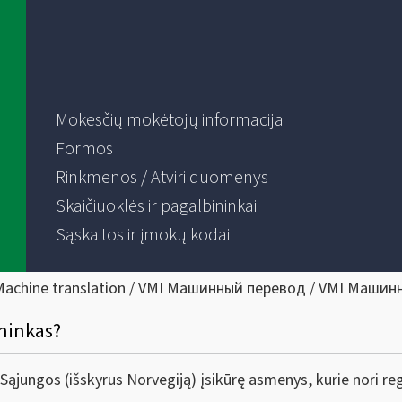
Mokesčių mokėtojų informacija
Formos
Rinkmenos / Atviri duomenys
Skaičiuoklės ir pagalbininkai
Sąskaitos ir įmokų kodai
Machine translation / VMI Машинный перевод / VMI Машин
ininkas?
 Sąjungos (išskyrus Norvegiją) įsikūrę asmenys, kurie nori r