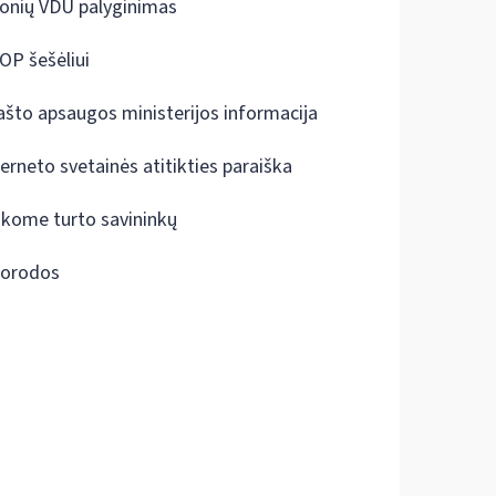
onių VDU palyginimas
OP šešėliui
ašto apsaugos ministerijos informacija
terneto svetainės atitikties paraiška
škome turto savininkų
orodos