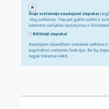
Uždaryti
Šioje svetainėje naudojami slapukai
(angl
Jūsų sutikimas. Taip pat galite sutikti ir s
interneto naršyklės nustatymus ir ištrindam
Būtinieji slapukai
Naudojami sklandžiam svetainės veikimui ir 
pagrindines svetainės funkcijas. Be šių slap
negali tinkamai veikti.