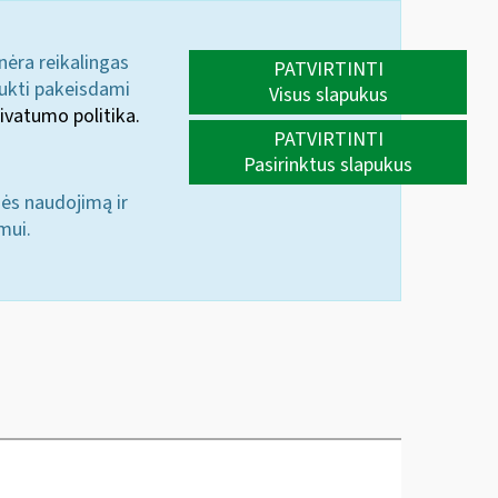
 nėra reikalingas
PATVIRTINTI
aukti pakeisdami
Visus slapukus
ivatumo politika.
PATVIRTINTI
Pasirinktus slapukus
nės naudojimą ir
mui.