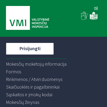
Prisijungti
Mokesčių mokėtojų informacija
Formos
Rinkmenos / Atviri duomenys
Skaičiuoklės ir pagalbininkai
Sąskaitos ir įmokų kodai
Mokesčių žinynas