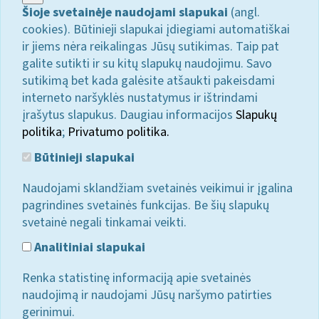
Šioje svetainėje naudojami slapukai
(angl.
cookies). Būtinieji slapukai įdiegiami automatiškai
ir jiems nėra reikalingas Jūsų sutikimas. Taip pat
galite sutikti ir su kitų slapukų naudojimu. Savo
sutikimą bet kada galėsite atšaukti pakeisdami
interneto naršyklės nustatymus ir ištrindami
įrašytus slapukus. Daugiau informacijos
Slapukų
politika
;
Privatumo politika.
Būtinieji slapukai
Naudojami sklandžiam svetainės veikimui ir įgalina
pagrindines svetainės funkcijas. Be šių slapukų
svetainė negali tinkamai veikti.
Analitiniai slapukai
Renka statistinę informaciją apie svetainės
naudojimą ir naudojami Jūsų naršymo patirties
gerinimui.