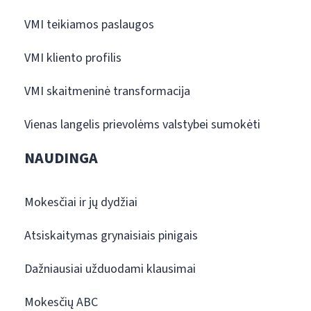
VMI teikiamos paslaugos
VMI kliento profilis
VMI skaitmeninė transformacija
Vienas langelis prievolėms valstybei sumokėti
NAUDINGA
Mokesčiai ir jų dydžiai
Atsiskaitymas grynaisiais pinigais
Dažniausiai užduodami klausimai
Mokesčių ABC