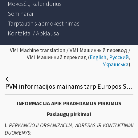
Mokesčių kalendorius
Seminarai
Tarptautinis apmokestinimas
Kontaktai / Apklausa
VMI Machine translation / VMI Машинный перевод /
VMI Машинний переклад (
English
,
Русский
,
Українська
)
PVM informacijos mainams tarp Europos Sąjungos valstybių skirtos informacinės sistemos ITIS_EU plėtros paslaugų viešasis pirkimas
INFORMACIJA APIE PRADEDAMUS PIRKIMUS
Paslaugų pirkimai
I.
PERKANČIOJI ORGANIZACIJA, ADRESAS IR KONTAKTINIAI
DUOMENYS
: