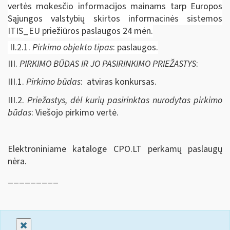
vertės mokesčio informacijos mainams tarp Europos
Sąjungos valstybių skirtos informacinės sistemos
ITIS_EU priežiūros paslaugos 24 mėn.
II.2.1.
Pirkimo objekto tipas
: paslaugos.
III.
PIRKIMO BŪDAS IR JO PASIRINKIMO PRIEŽASTYS
:
III.1.
Pirkimo būdas
: atviras konkursas.
III.2.
Priežastys, dėl kurių pasirinktas nurodytas pirkimo
būdas
: Viešojo pirkimo vertė.
Elektroniniame kataloge CPO.LT perkamų paslaugų
nėra.
_________
Uždaryti