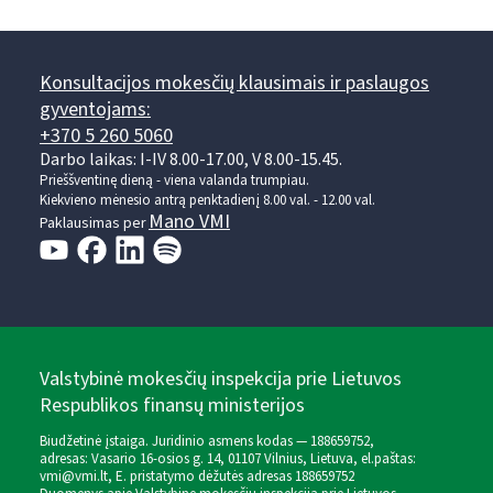
Konsultacijos mokesčių klausimais ir paslaugos
gyventojams:
+370 5 260 5060
Darbo laikas: I-IV 8.00-17.00, V 8.00-15.45.
Prieššventinę dieną - viena valanda trumpiau.
Kiekvieno mėnesio antrą penktadienį 8.00 val. - 12.00 val.
Mano VMI
Paklausimas per
Valstybinė mokesčių inspekcija prie Lietuvos
Respublikos finansų ministerijos
Biudžetinė įstaiga. Juridinio asmens kodas — 188659752,
adresas: Vasario 16-osios g. 14, 01107 Vilnius, Lietuva, el.paštas:
vmi@vmi.lt
, E. pristatymo dėžutės adresas 188659752