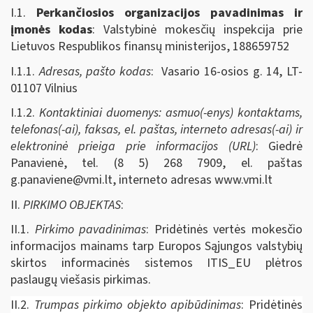
I.1.
Perkančiosios organizacijos pavadinimas ir
įmonės kodas
: Valstybinė mokesčių inspekcija prie
Lietuvos Respublikos finansų ministerijos, 188659752
I.1.1.
Adresas, pašto kodas
: Vasario 16-osios g. 14, LT-
01107 Vilnius
I.1.2.
Kontaktiniai duomenys: asmuo(-enys) kontaktams,
telefonas(-ai), faksas, el. paštas, interneto adresas(-ai) ir
elektroninė prieiga prie informacijos (URL)
: Giedrė
Panavienė, tel. (8 5) 268 7909, el. paštas
g.panaviene@vmi.lt
, interneto adresas www.vmi.lt
II.
PIRKIMO OBJEKTAS
:
II.1.
Pirkimo pavadinimas
: Pridėtinės vertės mokesčio
informacijos mainams tarp Europos Sąjungos valstybių
skirtos informacinės sistemos ITIS_EU plėtros
paslaugų viešasis pirkimas.
II.2.
Trumpas pirkimo objekto apibūdinimas
: Pridėtinės