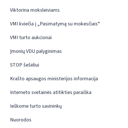
Viktorina moksleiviams
VMI kviečia į „Pasimatymą su mokesčiais“
VMI turto aukcionai
Įmonių VDU palyginimas
STOP šešėliui
Krašto apsaugos ministerijos informacija
Interneto svetainės atitikties paraiška
Ieškome turto savininkų
Nuorodos