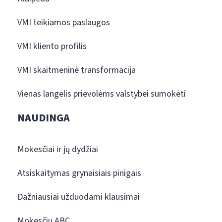
VMI teikiamos paslaugos
VMI kliento profilis
VMI skaitmeninė transformacija
Vienas langelis prievolėms valstybei sumokėti
NAUDINGA
Mokesčiai ir jų dydžiai
Atsiskaitymas grynaisiais pinigais
Dažniausiai užduodami klausimai
Mokesčių ABC