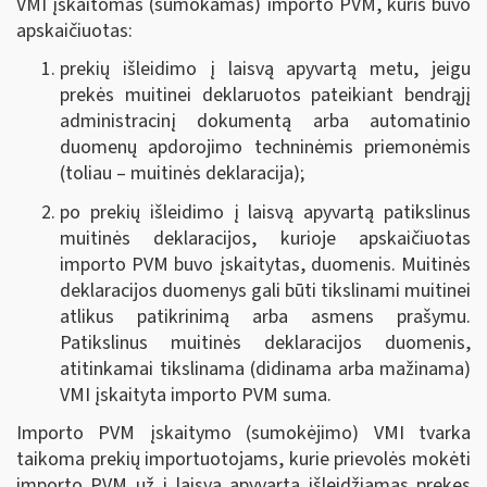
VMI įskaitomas (sumokamas) importo PVM, kuris buvo
apskaičiuotas:
prekių išleidimo į laisvą apyvartą metu, jeigu
prekės muitinei deklaruotos pateikiant bendrąjį
administracinį dokumentą arba automatinio
duomenų apdorojimo techninėmis priemonėmis
(toliau – muitinės deklaracija);
po prekių išleidimo į laisvą apyvartą patikslinus
muitinės deklaracijos, kurioje apskaičiuotas
importo PVM buvo įskaitytas, duomenis. Muitinės
deklaracijos duomenys gali būti tikslinami muitinei
atlikus patikrinimą arba asmens prašymu.
Patikslinus muitinės deklaracijos duomenis,
atitinkamai tikslinama (didinama arba mažinama)
VMI įskaityta importo PVM suma.
Importo PVM įskaitymo (sumokėjimo) VMI tvarka
taikoma prekių importuotojams, kurie prievolės mokėti
importo PVM už į laisvą apyvartą išleidžiamas prekes