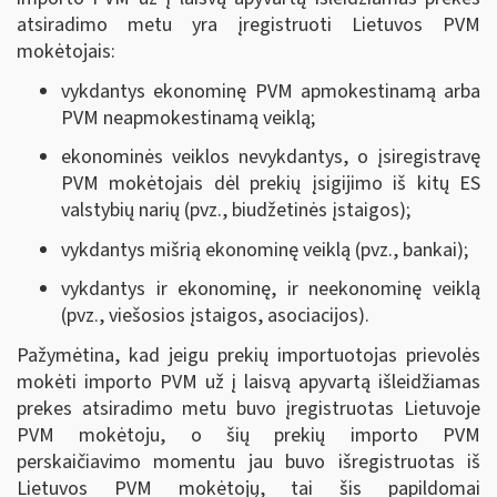
atsiradimo metu yra įregistruoti Lietuvos PVM
mokėtojais:
vykdantys ekonominę PVM apmokestinamą arba
PVM neapmokestinamą veiklą;
ekonominės veiklos nevykdantys, o įsiregistravę
PVM mokėtojais dėl prekių įsigijimo iš kitų ES
valstybių narių (pvz., biudžetinės įstaigos);
vykdantys mišrią ekonominę veiklą (pvz., bankai);
vykdantys ir ekonominę, ir neekonominę veiklą
(pvz., viešosios įstaigos, asociacijos).
Pažymėtina, kad jeigu prekių importuotojas prievolės
mokėti importo PVM už į laisvą apyvartą išleidžiamas
prekes atsiradimo metu buvo įregistruotas Lietuvoje
PVM mokėtoju, o šių prekių importo PVM
perskaičiavimo momentu jau buvo išregistruotas iš
Lietuvos PVM mokėtojų, tai šis papildomai