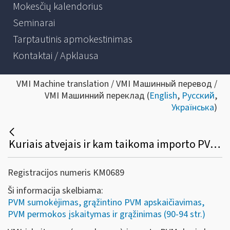
Mokesčių kalendorius
Seminarai
Tarptautinis apmokestinimas
Kontaktai / Apklausa
VMI Machine translation / VMI Машинный перевод /
VMI Машинний переклад (
English
,
Русский
,
Українська
)
Kuriais atvejais ir kam taikoma importo PVM įskaitymo (sumokėjimo) VMI tvarka?
Registracijos numeris KM0689
Ši informacija skelbiama:
PVM sumokėjimas, grąžintino PVM apskaičiavimas,
PVM permokos įskaitymas ir grąžinimas (90-94 str.)