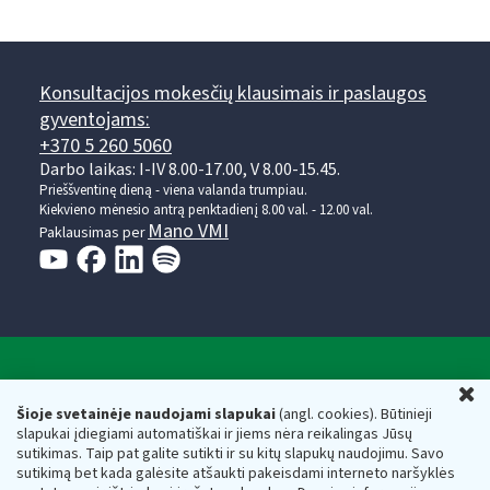
Konsultacijos mokesčių klausimais ir paslaugos
gyventojams:
+370 5 260 5060
Darbo laikas: I-IV 8.00-17.00, V 8.00-15.45.
Prieššventinę dieną - viena valanda trumpiau.
Kiekvieno mėnesio antrą penktadienį 8.00 val. - 12.00 val.
Mano VMI
Paklausimas per
Valstybinė mokesčių inspekcija prie Lietuvos
U
Respublikos finansų ministerijos
Šioje svetainėje naudojami slapukai
(angl. cookies). Būtinieji
slapukai įdiegiami automatiškai ir jiems nėra reikalingas Jūsų
Biudžetinė įstaiga. Juridinio asmens kodas — 188659752,
sutikimas. Taip pat galite sutikti ir su kitų slapukų naudojimu. Savo
adresas: Vasario 16-osios g. 14, 01107 Vilnius, Lietuva, el.paštas:
sutikimą bet kada galėsite atšaukti pakeisdami interneto naršyklės
vmi@vmi.lt
, E. pristatymo dėžutės adresas 188659752