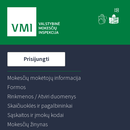
Prisijungti
Mokesčių mokėtojų informacija
Formos
Rinkmenos / Atviri duomenys
Skaičiuoklės ir pagalbininkai
Sąskaitos ir įmokų kodai
Mokesčių žinynas