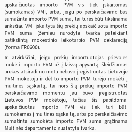
apskaičiuotas importo PVM vis tiek įskaitomas
(sumokamas) VMI, arba, jeigu po perskaičiavimo bus
sumažinta importo PVM suma, tai turės būti tikslinama
anksčiau VMI įskaityta šių prekių apskaičiuota importo
PVM suma (žemiau nurodyta tvarka pateikiant
patikslintą mokestinio laikotarpio PVM deklaraciją
(forma FR0600).
Ir atvirkščiai, jeigu prekių importuotojas prievolės
mokėti importo PVM už į laisvą apyvartą išleidžiamas
prekes atsiradimo metu nebuvo įregistruotas Lietuvoje
PVM mokėtoju ir dėl to importo PVM turėjo mokėti į
muitinės sąskaitą, tai nors šių prekių importo PVM
perskaičiavimo momentu jau buvo įregistruotas
Lietuvos PVM mokėtoju, tačiau šis papildomai
apskaičiuotas importo PVM vis tiek turi būti
sumokamas į muitinės sąskaitą, arba po perskaičiavimo
sumažinta sumokėta importo PVM suma grąžinama
Muitinės departamento nustatyta tvarka.