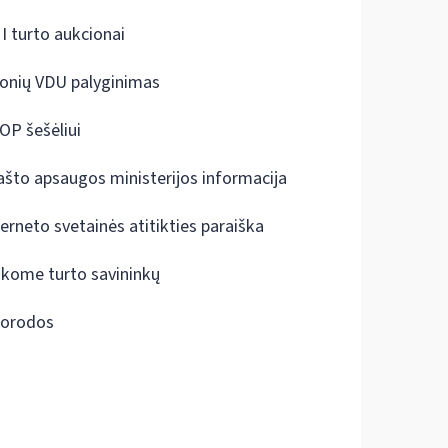
I turto aukcionai
onių VDU palyginimas
OP šešėliui
ašto apsaugos ministerijos informacija
terneto svetainės atitikties paraiška
škome turto savininkų
orodos