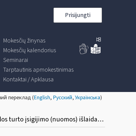
Prisijungti
Mokesčių žinynas
Mokesčių kalendorius
Seminarai
Tarptautinis apmokestinimas
Kontaktai / Apklausa
ний переклад (
English
,
Русский
,
Українська
)
Ar galima priskirti individualios veiklos leidžiamiems atskaitymams individualios veiklos turto įsigijimo (nuomos) išlaidas bei su jo eksploatacija susijusias išlaidas, jei turtas formoje FR0457 buvo deklaruotas vėliau, nei faktiškai buvo pradėtas naudoti veikloje?