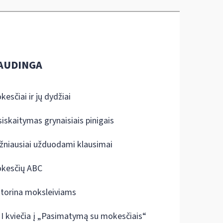
AUDINGA
kesčiai ir jų dydžiai
siskaitymas grynaisiais pinigais
žniausiai užduodami klausimai
kesčių ABC
ktorina moksleiviams
I kviečia į „Pasimatymą su mokesčiais“