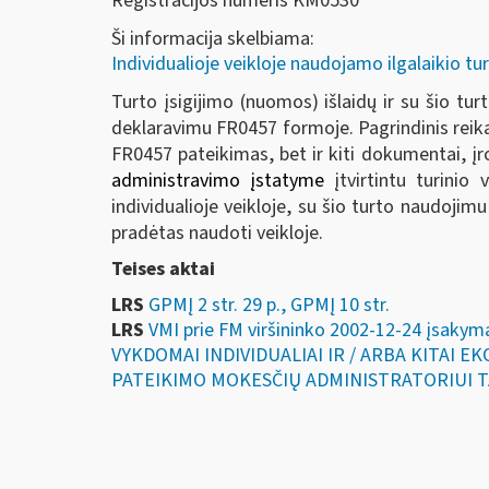
Registracijos numeris KM0530
Ši informacija skelbiama:
Individualioje veikloje naudojamo ilgalaikio t
Turto įsigijimo (nuomos) išlaidų ir su šio turt
deklaravimu FR0457 formoje. Pagrindinis reikal
FR0457 pateikimas, bet ir kiti dokumentai, įr
administravimo įstatyme
įtvirtintu turinio
individualioje veikloje, su šio turto naudojim
pradėtas naudoti veikloje.
Teises aktai
LRS
GPMĮ 2 str. 29 p., GPMĮ 10 str.
LRS
VMI prie FM viršininko 2002-12-24 įsa
VYKDOMAI INDIVIDUALIAI IR / ARBA KITAI 
PATEIKIMO MOKESČIŲ ADMINISTRATORIUI T