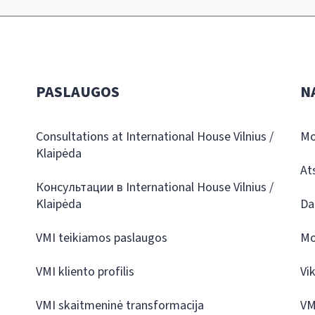
PASLAUGOS
N
Consultations at International House Vilnius /
Mo
Klaipėda
At
Консультации в International House Vilnius /
Klaipėda
Da
VMI teikiamos paslaugos
Mo
VMI kliento profilis
Vi
VMI skaitmeninė transformacija
VM