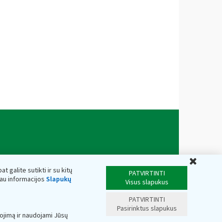
Uždar
t galite sutikti ir su kitų
PATVIRTINTI
iau informacijos
Slapukų
Visus slapukus
PATVIRTINTI
Pasirinktus slapukus
ojimą ir naudojami Jūsų