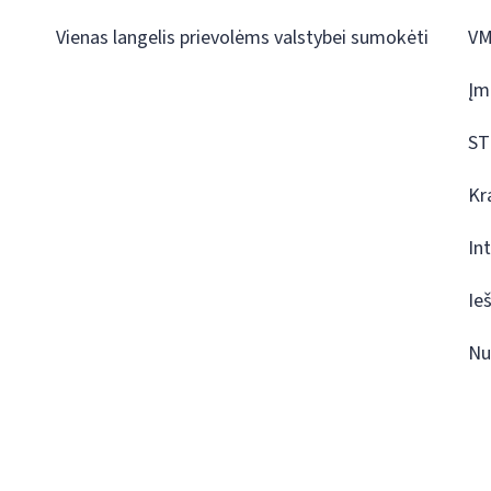
Vienas langelis prievolėms valstybei sumokėti
VM
Įm
ST
Kr
In
Ie
Nu