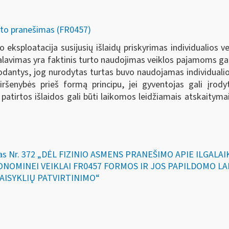
urto pranešimas (FR0457)
o eksploatacija susijusių išlaidų priskyrimas individualios v
avimas yra faktinis turto naudojimas veiklos pajamoms gauti 
odantys, jog nurodytas turtas buvo naudojamas individualio
 viršenybės prieš formą principu, jei gyventojas gali įr
u patirtos išlaidos gali būti laikomos leidžiamais atskaitym
kymas Nr. 372 „DĖL FIZINIO ASMENS PRANEŠIMO APIE ILGAL
EKONOMINEI VEIKLAI FR0457 FORMOS IR JOS PAPILDOMO 
AISYKLIŲ PATVIRTINIMO“