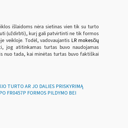
eiklos išlaidoms nėra sietinas vien tik su turto
(uždirbti), kurį gali patvirtinti ne tik formos
je veikloje. Todėl, vadovaujantis
LR mokesčių
odyti, jog atitinkamas turtas buvo naudojamas
ais nuo tada, kai minėtas turtas buvo faktiškai
AIKIO TURTO AR JO DALIES PRISKYRIMĄ
LAPO FR0457P FORMOS PILDYMO BEI