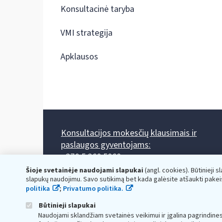
Konsultacinė taryba
VMI strategija
Apklausos
Konsultacijos mokesčių klausimais ir
paslaugos gyventojams:
+370 5 260 5060
Darbo laikas: I-IV 8.00-17.00, V 8.00-15.45.
Šioje svetainėje naudojami slapukai
(angl. cookies). Būtinieji s
Prieššventinę dieną - viena valanda trumpiau.
slapukų naudojimu. Savo sutikimą bet kada galėsite atšaukti pakei
Kiekvieno mėnesio antrą penktadienį 8.00 val. - 12.00 val.
politika
;
Privatumo politika.
Mano VMI
Paklausimas per
Būtinieji slapukai
Naudojami sklandžiam svetainės veikimui ir įgalina pagrindine