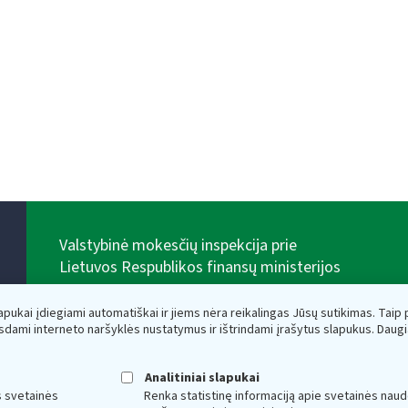
Valstybinė mokesčių inspekcija prie
Lietuvos Respublikos finansų ministerijos
Biudžetinė įstaiga. Juridinio asmens kodas — 188659752,
adresas: Vasario 16-osios g. 14, 01107 Vilnius, Lietuva,
lapukai įdiegiami automatiškai ir jiems nėra reikalingas Jūsų sutikimas. Taip pa
el.paštas:
vmi@vmi.lt
, E. pristatymo dėžutės adresas
sdami interneto naršyklės nustatymus ir ištrindami įrašytus slapukus. Daug
188659752
Duomenys apie Valstybinę mokesčių inspekciją prie
Lietuvos Respublikos finansų ministerijos kaupiami ir
Analitiniai slapukai
saugomi Juridinių asmenų registre
s svetainės
Renka statistinę informaciją apie svetainės naud