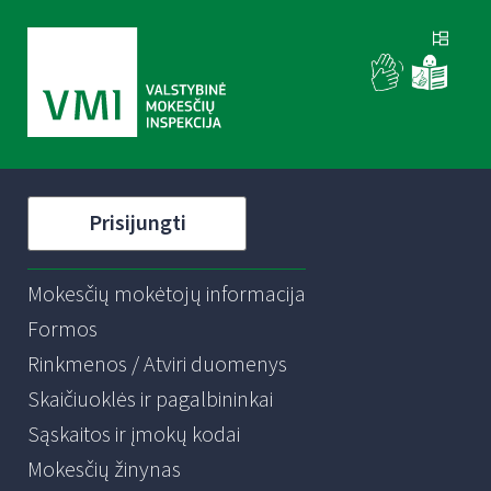
Prisijungti
Mokesčių mokėtojų informacija
Formos
Rinkmenos / Atviri duomenys
Skaičiuoklės ir pagalbininkai
Sąskaitos ir įmokų kodai
Mokesčių žinynas