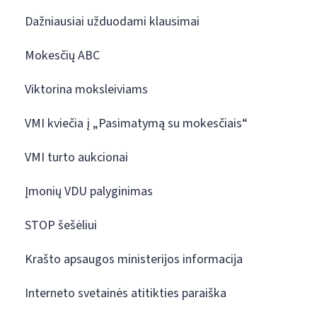
Dažniausiai užduodami klausimai
Mokesčių ABC
Viktorina moksleiviams
VMI kviečia į „Pasimatymą su mokesčiais“
VMI turto aukcionai
Įmonių VDU palyginimas
STOP šešėliui
Krašto apsaugos ministerijos informacija
Interneto svetainės atitikties paraiška