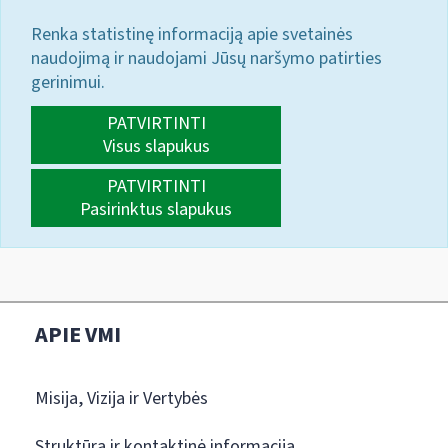
Renka statistinę informaciją apie svetainės
naudojimą ir naudojami Jūsų naršymo patirties
gerinimui.
PATVIRTINTI
Visus slapukus
PATVIRTINTI
Pasirinktus slapukus
APIE VMI
Misija, Vizija ir Vertybės
Struktūra ir kontaktinė informacija