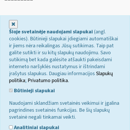
Uždaryti
Šioje svetainėje naudojami slapukai
(angl.
cookies). Būtinieji slapukai įdiegiami automatiškai
ir jiems nėra reikalingas Jūsų sutikimas. Taip pat
galite sutikti ir su kitų slapukų naudojimu. Savo
sutikimą bet kada galėsite atšaukti pakeisdami
interneto naršyklės nustatymus ir ištrindami
įrašytus slapukus. Daugiau informacijos
Slapukų
politika
;
Privatumo politika.
Būtinieji slapukai
Naudojami sklandžiam svetainės veikimui ir įgalina
pagrindines svetainės funkcijas. Be šių slapukų
svetainė negali tinkamai veikti.
Analitiniai slapukai