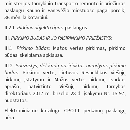
ministerijos tarnybinio transporto remonto ir priežiūros
paslaugų Kauno ir Panevėžio miestuose pagal poreikį
36 mėn. laikotarpiui.
II.2.1.
Pirkimo objekto tipas
: paslaugos.
III.
PIRKIMO BŪDAS IR JO PASIRINKIMO PRIEŽASTYS
:
III.1.
Pirkimo būdas
: Mažos vertės pirkimas, pirkimo
būdas: skelbiama apklausa.
III.2.
Priežastys, dėl kurių pasirinktas nurodytas pirkimo
būdas
: Pirkimo vertė, Lietuvos Respublikos viešųjų
pirkimų įstatymo ir Mažos vertės pirkimų tvarkos
aprašo, patvirtinto Viešųjų pirkimų tarnybos
direktoriaus 2017 m. birželio 28 d. įsakymu Nr. 1S-97,
nuostatos.
Elektroniniame kataloge CPO.LT perkamų paslaugų
nėra.
_________