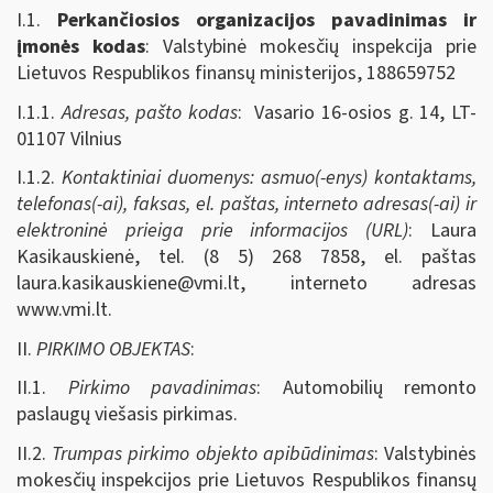
I.1.
Perkančiosios organizacijos pavadinimas ir
įmonės kodas
: Valstybinė mokesčių inspekcija prie
Lietuvos Respublikos finansų ministerijos, 188659752
I.1.1.
Adresas, pašto kodas
: Vasario 16-osios g. 14, LT-
01107 Vilnius
I.1.2.
Kontaktiniai duomenys: asmuo(-enys) kontaktams,
telefonas(-ai), faksas, el. paštas, interneto adresas(-ai) ir
elektroninė prieiga prie informacijos (URL)
: Laura
Kasikauskienė, tel. (8 5) 268 7858, el. paštas
laura.kasikauskiene@vmi.lt
, interneto adresas
www.vmi.lt.
II.
PIRKIMO OBJEKTAS
:
II.1.
Pirkimo pavadinimas
: Automobilių remonto
paslaugų viešasis pirkimas.
II.2.
Trumpas pirkimo objekto apibūdinimas
: Valstybinės
mokesčių inspekcijos prie Lietuvos Respublikos finansų