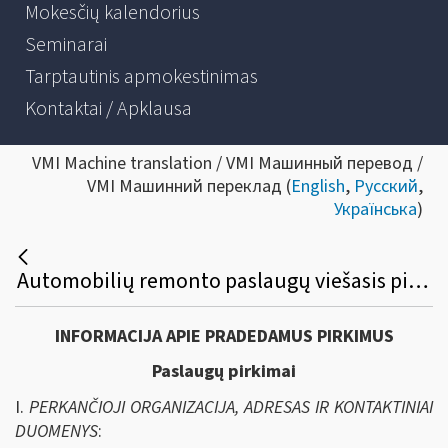
Mokesčių kalendorius
Seminarai
Tarptautinis apmokestinimas
Kontaktai / Apklausa
VMI Machine translation / VMI Машинный перевод /
VMI Машинний переклад (
English
,
Русский
,
Українська
)
Automobilių remonto paslaugų viešasis pirkimas
INFORMACIJA APIE PRADEDAMUS PIRKIMUS
Paslaugų pirkimai
I.
PERKANČIOJI ORGANIZACIJA, ADRESAS IR KONTAKTINIAI
DUOMENYS
: