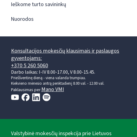
Ieškome turto savininkų
Nuorodos
Konsultacijos mokesčių klausimais ir paslaugos
gyventojams:
+370 5 260 5060
Darbo laikas: I-IV 8.00-17.00, V 8.00-15.45.
Prieššventinę dieną - viena valanda trumpiau.
Kiekvieno mėnesio antrą penktadienį 8.00 val. - 12.00 val.
Mano VMI
Paklausimas per
Valstybinė mokesčių inspekcija prie Lietuvos