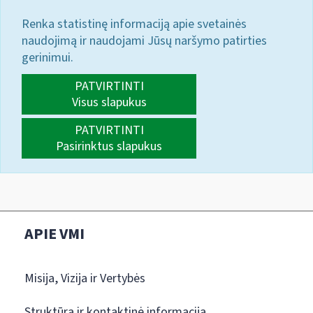
Renka statistinę informaciją apie svetainės
naudojimą ir naudojami Jūsų naršymo patirties
gerinimui.
PATVIRTINTI
Visus slapukus
PATVIRTINTI
Pasirinktus slapukus
APIE VMI
Misija, Vizija ir Vertybės
Struktūra ir kontaktinė informacija