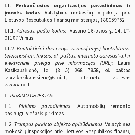
I.1.
Perkančiosios organizacijos pavadinimas ir
įmonės kodas
: Valstybinė mokesčių inspekcija prie
Lietuvos Respublikos finansų ministerijos, 188659752
I.1.1.
Adresas, pašto kodas
: Vasario 16-osios g. 14, LT-
01107 Vilnius
I.1.2.
Kontaktiniai duomenys: asmuo(-enys) kontaktams,
telefonas(-ai), faksas, el. paštas, interneto adresas(-ai) ir
elektroninė prieiga prie informacijos (URL)
: Laura
Kasikauskienė, tel. (8 5) 268 7858, el. paštas
laura.kasikauskiene@vmi.lt
, interneto adresas
www.vmi.lt.
II.
PIRKIMO OBJEKTAS
:
II.1.
Pirkimo pavadinimas
: Automobilių remonto
paslaugų viešasis pirkimas.
II.2.
Trumpas pirkimo objekto apibūdinimas
: Valstybinės
mokesčių inspekcijos prie Lietuvos Respublikos finansų