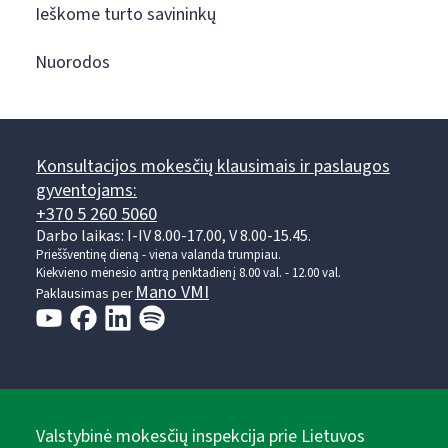
Ieškome turto savininkų
Nuorodos
Konsultacijos mokesčių klausimais ir paslaugos
gyventojams:
+370 5 260 5060
Darbo laikas: I-IV 8.00-17.00, V 8.00-15.45.
Prieššventinę dieną - viena valanda trumpiau.
Kiekvieno mėnesio antrą penktadienį 8.00 val. - 12.00 val.
Mano VMI
Paklausimas per
Valstybinė mokesčių inspekcija prie Lietuvos