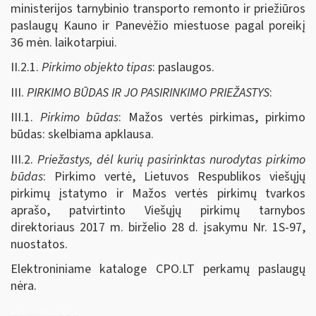
ministerijos tarnybinio transporto remonto ir priežiūros
paslaugų Kauno ir Panevėžio miestuose pagal poreikį
36 mėn. laikotarpiui.
II.2.1.
Pirkimo objekto tipas
: paslaugos.
III.
PIRKIMO BŪDAS IR JO PASIRINKIMO PRIEŽASTYS
:
III.1.
Pirkimo būdas
: Mažos vertės pirkimas, pirkimo
būdas: skelbiama apklausa.
III.2.
Priežastys, dėl kurių pasirinktas nurodytas pirkimo
būdas
: Pirkimo vertė, Lietuvos Respublikos viešųjų
pirkimų įstatymo ir Mažos vertės pirkimų tvarkos
aprašo, patvirtinto Viešųjų pirkimų tarnybos
direktoriaus 2017 m. birželio 28 d. įsakymu Nr. 1S-97,
nuostatos.
Elektroniniame kataloge CPO.LT perkamų paslaugų
nėra.
_________