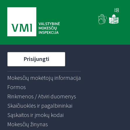
Prisijungti
Mokesčių mokėtojų informacija
Formos
Rinkmenos / Atviri duomenys
Skaičiuoklės ir pagalbininkai
Sąskaitos ir įmokų kodai
Mokesčių žinynas