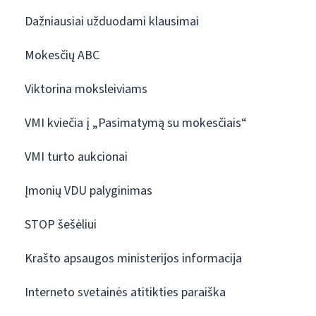
Dažniausiai užduodami klausimai
Mokesčių ABC
Viktorina moksleiviams
VMI kviečia į „Pasimatymą su mokesčiais“
VMI turto aukcionai
Įmonių VDU palyginimas
STOP šešėliui
Krašto apsaugos ministerijos informacija
Interneto svetainės atitikties paraiška