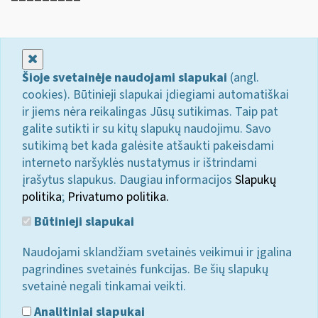
Uždaryti
Šioje svetainėje naudojami slapukai
(angl.
cookies). Būtinieji slapukai įdiegiami automatiškai
ir jiems nėra reikalingas Jūsų sutikimas. Taip pat
galite sutikti ir su kitų slapukų naudojimu. Savo
sutikimą bet kada galėsite atšaukti pakeisdami
interneto naršyklės nustatymus ir ištrindami
įrašytus slapukus. Daugiau informacijos
Slapukų
politika
;
Privatumo politika.
Būtinieji slapukai
Naudojami sklandžiam svetainės veikimui ir įgalina
pagrindines svetainės funkcijas. Be šių slapukų
svetainė negali tinkamai veikti.
Analitiniai slapukai