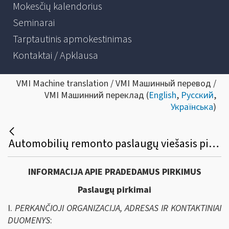
Mokesčių kalendorius
Seminarai
Tarptautinis apmokestinimas
Kontaktai / Apklausa
VMI Machine translation / VMI Машинный перевод /
VMI Машинний переклад (
English
,
Русский
,
Українська
)
Automobilių remonto paslaugų viešasis pirkimas
INFORMACIJA APIE PRADEDAMUS PIRKIMUS
Paslaugų pirkimai
I.
PERKANČIOJI ORGANIZACIJA, ADRESAS IR KONTAKTINIAI
DUOMENYS
: