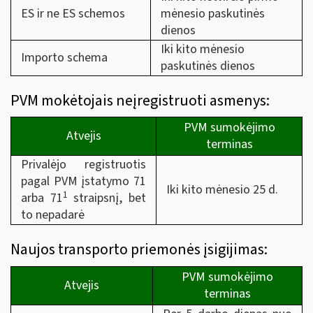
ES ir ne ES schemos
mėnesio paskutinės
dienos
Iki kito mėnesio
Importo schema
paskutinės dienos
PVM mokėtojais neįregistruoti asmenys:
PVM sumokėjimo
Atvejis
terminas
Privalėjo registruotis
pagal PVM įstatymo 71
Iki kito mėnesio 25 d.
1
arba 71
straipsnį, bet
to nepadarė
Naujos transporto priemonės įsigijimas:
PVM sumokėjimo
Atvejis
terminas