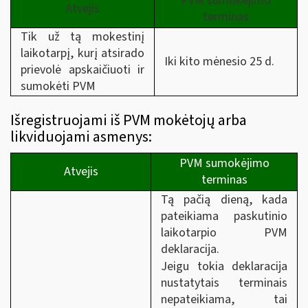
PVM sumokėjimo
Atvejis
terminas
Tik už tą mokestinį
laikotarpį, kurį atsirado
Iki kito mėnesio 25 d.
prievolė apskaičiuoti ir
sumokėti PVM
Išregistruojami iš PVM mokėtojų arba
likviduojami asmenys:
PVM sumokėjimo
Atvejis
terminas
Tą pačią dieną, kada
pateikiama paskutinio
laikotarpio PVM
deklaracija.
Jeigu tokia deklaracija
nustatytais terminais
nepateikiama, tai