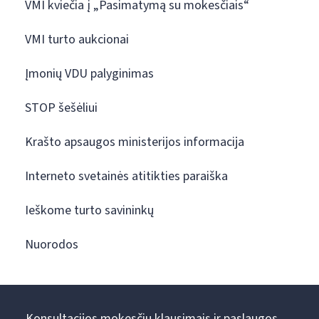
VMI kviečia į „Pasimatymą su mokesčiais“
VMI turto aukcionai
Įmonių VDU palyginimas
STOP šešėliui
Krašto apsaugos ministerijos informacija
Interneto svetainės atitikties paraiška
Ieškome turto savininkų
Nuorodos
Konsultacijos mokesčių klausimais ir paslaugos