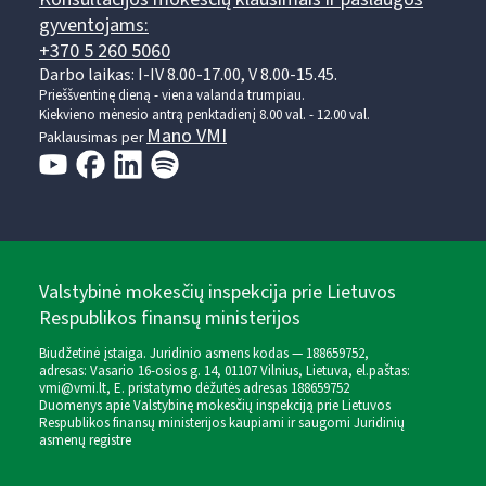
gyventojams:
+370 5 260 5060
Darbo laikas: I-IV 8.00-17.00, V 8.00-15.45.
Prieššventinę dieną - viena valanda trumpiau.
Kiekvieno mėnesio antrą penktadienį 8.00 val. - 12.00 val.
Mano VMI
Paklausimas per
Valstybinė mokesčių inspekcija prie Lietuvos
Respublikos finansų ministerijos
Biudžetinė įstaiga. Juridinio asmens kodas — 188659752,
adresas: Vasario 16-osios g. 14, 01107 Vilnius, Lietuva, el.paštas:
vmi@vmi.lt
, E. pristatymo dėžutės adresas 188659752
Duomenys apie Valstybinę mokesčių inspekciją prie Lietuvos
Respublikos finansų ministerijos kaupiami ir saugomi Juridinių
asmenų registre