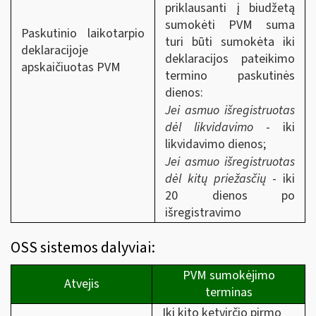
priklausanti į biudžetą
sumokėti PVM suma
Paskutinio laikotarpio
turi būti sumokėta iki
deklaracijoje
deklaracijos pateikimo
apskaičiuotas PVM
termino paskutinės
dienos:
Jei asmuo išregistruotas
dėl likvidavimo
- iki
likvidavimo dienos;
Jei asmuo išregistruotas
dėl kitų priežasčių
- iki
20 dienos po
išregistravimo
OSS sistemos dalyviai:
PVM sumokėjimo
Atvejis
terminas
Iki kito ketvirčio pirmo