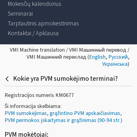
Mokesčių kalendorius
Seminarai
Tarptautinis apmokestinimas
Kontaktai / Apklausa
VMI Machine translation / VMI Машинный перевод /
VMI Машинний переклад (
English
,
Русский
,
Українська
)
Kokie yra PVM sumokėjimo terminai?
Registracijos numeris KM0677
Ši informacija skelbiama:
PVM sumokėjimas, grąžintino PVM apskaičiavimas,
PVM permokos įskaitymas ir grąžinimas (90-94 str.)
PVM mokėtojai: