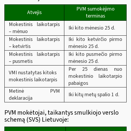
PVM sumokėjimo
Atvejis
terminas
Mokestinis laikotarpis
Iki kito mėnesio 25 d.
– mėnuo
Mokestinis laikotarpis
Iki kito ketvirčio pirmo
– ketvirtis
mėnesio 25 d.
Mokestinis laikotarpis
Iki kito pusmečio pirmo
– pusmetis
mėnesio 25 d.
Per 25 dienas nuo
VMI nustatytas kitoks
mokestinio laikotarpio
mokestinis laikotarpis
pabaigos
Metinė PVM
Iki kitų metų spalio 1 d.
deklaracija
PVM mokėtojai, taikantys smulkiojo verslo
schemą (SVS) Lietuvoje: