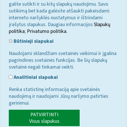
galite sutikti ir su kitų slapukų naudojimu. Savo
sutikimą bet kada galėsite atšaukti pakeisdami
interneto naršyklės nustatymus ir ištrindami
įrašytus slapukus. Daugiau informacijos
Slapukų
politika
;
Privatumo politika.
Būtinieji slapukai
Naudojami sklandžiam svetainės veikimui ir įgalina
pagrindines svetainės funkcijas. Be šių slapukų
svetainė negali tinkamai veikti.
Analitiniai slapukai
Renka statistinę informaciją apie svetainės
naudojimą ir naudojami Jūsų naršymo patirties
gerinimui.
PATVIRTINTI
Visus slapukus