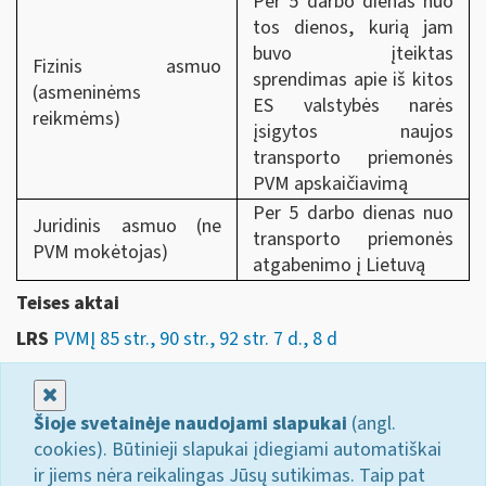
Per 5 darbo dienas nuo
tos dienos, kurią jam
buvo įteiktas
Fizinis asmuo
sprendimas apie iš kitos
(asmeninėms
ES valstybės narės
reikmėms)
įsigytos naujos
transporto priemonės
PVM apskaičiavimą
Per 5 darbo dienas nuo
Juridinis asmuo (ne
transporto priemonės
PVM mokėtojas)
atgabenimo į Lietuvą
Teises aktai
LRS
PVMĮ 85 str., 90 str., 92 str. 7 d., 8 d
Uždaryti
Šioje svetainėje naudojami slapukai
(angl.
cookies). Būtinieji slapukai įdiegiami automatiškai
ir jiems nėra reikalingas Jūsų sutikimas. Taip pat