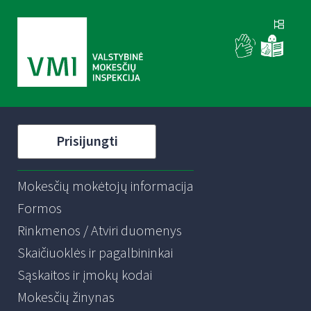
Prisijungti
Mokesčių mokėtojų informacija
Formos
Rinkmenos / Atviri duomenys
Skaičiuoklės ir pagalbininkai
Sąskaitos ir įmokų kodai
Mokesčių žinynas