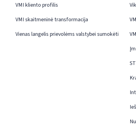
VMI kliento profilis
Vi
VMI skaitmeninė transformacija
VM
Vienas langelis prievolėms valstybei sumokėti
VM
Įm
ST
Kr
In
Ie
Nu