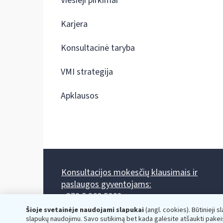
Viešieji pirkimai
Karjera
Konsultacinė taryba
VMI strategija
Apklausos
Konsultacijos mokesčių klausimais ir
paslaugos gyventojams:
+370 5 260 5060
Darbo laikas: I-IV 8.00-17.00, V 8.00-15.45.
Šioje svetainėje naudojami slapukai
(angl. cookies). Būtinieji s
Prieššventinę dieną - viena valanda trumpiau.
slapukų naudojimu. Savo sutikimą bet kada galėsite atšaukti pakei