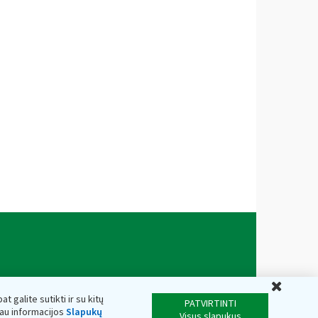
Uždar
t galite sutikti ir su kitų
PATVIRTINTI
iau informacijos
Slapukų
Visus slapukus