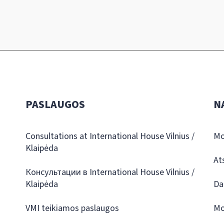
PASLAUGOS
N
Consultations at International House Vilnius /
Mo
Klaipėda
At
Консультации в International House Vilnius /
Klaipėda
Da
VMI teikiamos paslaugos
Mo