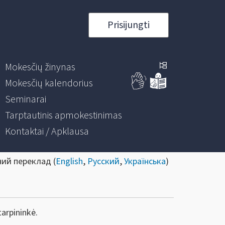
Prisijungti
Mokesčių žinynas
Mokesčių kalendorius
Seminarai
Tarptautinis apmokestinimas
Kontaktai / Apklausa
ний переклад (
English
,
Русский
,
Українська
)
arpininkė.