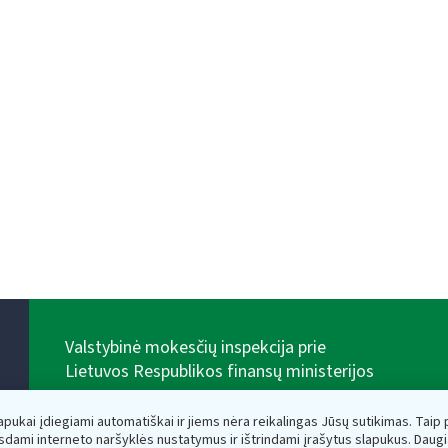
Valstybinė mokesčių inspekcija prie
Lietuvos Respublikos finansų ministerijos
Biudžetinė įstaiga. Juridinio asmens kodas — 188659752,
adresas: Vasario 16-osios g. 14, 01107 Vilnius, Lietuva,
lapukai įdiegiami automatiškai ir jiems nėra reikalingas Jūsų sutikimas. Taip pa
el.paštas:
vmi@vmi.lt
, E. pristatymo dėžutės adresas
sdami interneto naršyklės nustatymus ir ištrindami įrašytus slapukus. Daug