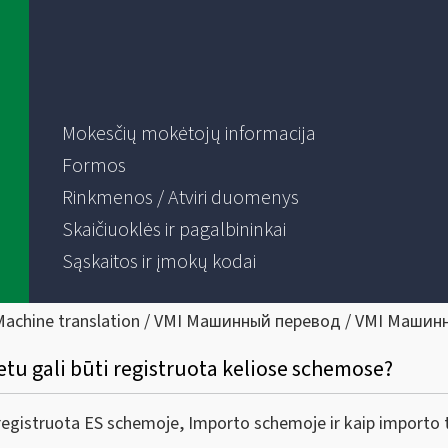
Mokesčių mokėtojų informacija
Formos
Rinkmenos / Atviri duomenys
Skaičiuoklės ir pagalbininkai
Sąskaitos ir įmokų kodai
Machine translation / VMI Машинный перевод / VMI Машин
tu gali būti registruota keliose schemose?
 registruota ES schemoje, Importo schemoje ir kaip importo t