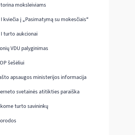
ktorina moksleiviams
I kviečia į „Pasimatymą su mokesčiais“
I turto aukcionai
onių VDU palyginimas
OP šešėliui
ašto apsaugos ministerijos informacija
terneto svetainės atitikties paraiška
škome turto savininkų
orodos