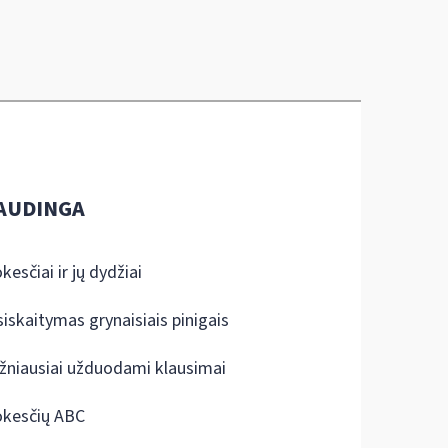
AUDINGA
kesčiai ir jų dydžiai
siskaitymas grynaisiais pinigais
žniausiai užduodami klausimai
kesčių ABC