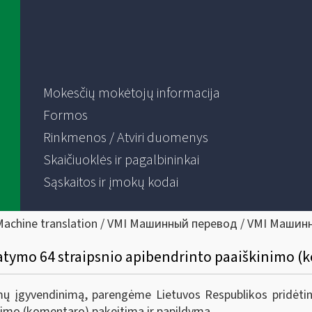
Mokesčių mokėtojų informacija
Formos
Rinkmenos / Atviri duomenys
Skaičiuoklės ir pagalbininkai
Sąskaitos ir įmokų kodai
Machine translation / VMI Машинный перевод / VMI Машин
tatymo 64 straipsnio apibendrinto paaiškinimo 
ymų įgyvendinimą, parengėme Lietuvos Respublikos pridėti
nimo (komentaro) pakeitimą ir papildymą.