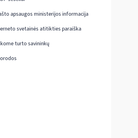
ašto apsaugos ministerijos informacija
terneto svetainės atitikties paraiška
škome turto savininkų
orodos