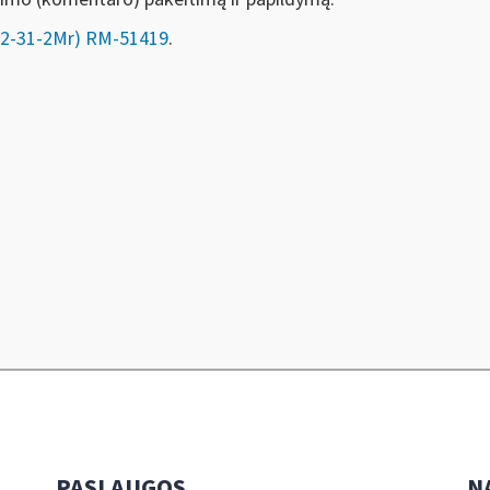
.2-31-2Mr)
RM-51419
.
PASLAUGOS
N