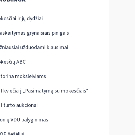
kesčiai ir jų dydžiai
siskaitymas grynaisiais pinigais
žniausiai užduodami klausimai
kesčių ABC
ktorina moksleiviams
I kviečia į „Pasimatymą su mokesčiais“
I turto aukcionai
onių VDU palyginimas
OP šešėliui