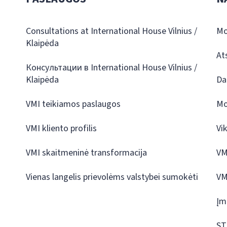
Consultations at International House Vilnius /
Mo
Klaipėda
At
Консультации в International House Vilnius /
Klaipėda
Da
VMI teikiamos paslaugos
Mo
VMI kliento profilis
Vi
VMI skaitmeninė transformacija
VM
Vienas langelis prievolėms valstybei sumokėti
VM
Įm
ST