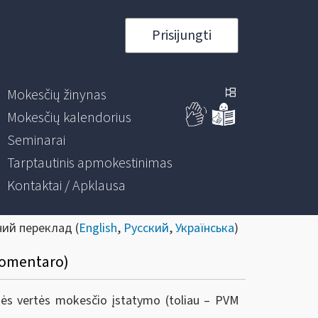
Prisijungti
Mokesčių žinynas
Mokesčių kalendorius
Seminarai
Tarptautinis apmokestinimas
Kontaktai / Apklausa
ний переклад (
English
,
Русский
,
Українська
)
(komentaro)
nės vertės mokesčio įstatymo (toliau – PVM