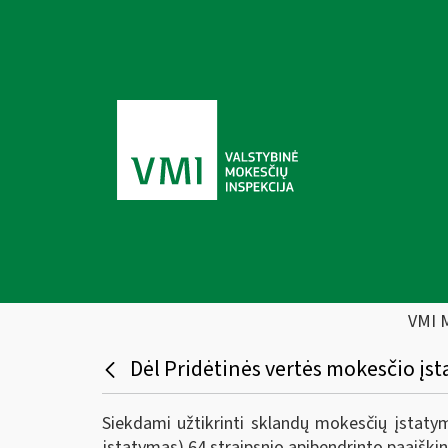
VMI 
Dėl Pridėtinės vertės mokesčio įs
Siekdami užtikrinti sklandų mokesčių įstat
įstatymas) 64 straipsnio apibendrinto paaiški