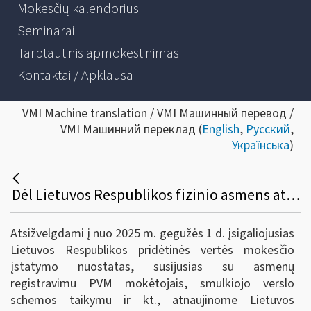
Mokesčių kalendorius
Seminarai
Tarptautinis apmokestinimas
Kontaktai / Apklausa
VMI Machine translation / VMI Машинный перевод /
VMI Машинний переклад (
English
,
Русский
,
Українська
)
Dėl Lietuvos Respublikos fizinio asmens atmintinės apie Pridėtinės vertės mokestį atnaujinimo
Atsižvelgdami į nuo 2025 m. gegužės 1 d. įsigaliojusias
Lietuvos Respublikos pridėtinės vertės mokesčio
įstatymo nuostatas, susijusias su asmenų
registravimu PVM mokėtojais, smulkiojo verslo
schemos taikymu ir kt., atnaujinome Lietuvos