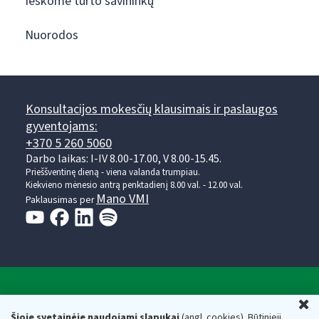
Ieškome turto savininkų
Nuorodos
Konsultacijos mokesčių klausimais ir paslaugos
gyventojams:
+370 5 260 5060
Darbo laikas: I-IV 8.00-17.00, V 8.00-15.45.
Prieššventinę dieną - viena valanda trumpiau.
Kiekvieno mėnesio antrą penktadienį 8.00 val. - 12.00 val.
Mano VMI
Paklausimas per
Valstybinė mokesčių inspekcija prie Lietuvos
U
Respublikos finansų ministerijos
Šioje svetainėje naudojami slapukai
(angl. cookies). Būtinieji