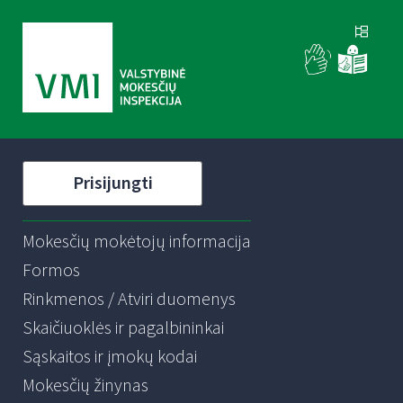
Prisijungti
Mokesčių mokėtojų informacija
Formos
Rinkmenos / Atviri duomenys
Skaičiuoklės ir pagalbininkai
Sąskaitos ir įmokų kodai
Mokesčių žinynas