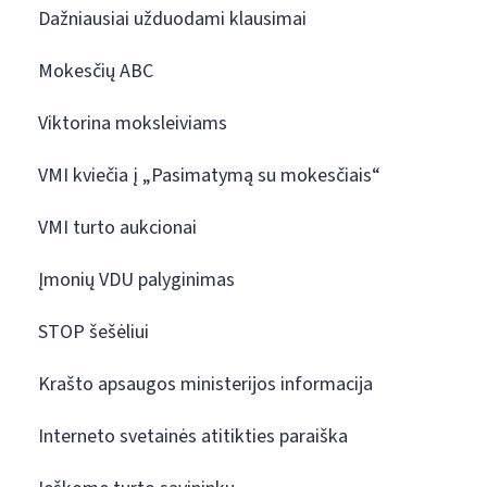
Dažniausiai užduodami klausimai
Mokesčių ABC
Viktorina moksleiviams
VMI kviečia į „Pasimatymą su mokesčiais“
VMI turto aukcionai
Įmonių VDU palyginimas
STOP šešėliui
Krašto apsaugos ministerijos informacija
Interneto svetainės atitikties paraiška