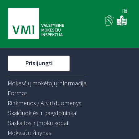
Prisijungti
Mokesčių mokėtojų informacija
Formos
Rinkmenos / Atviri duomenys
Skaičiuoklės ir pagalbininkai
Sąskaitos ir įmokų kodai
Mokesčių žinynas