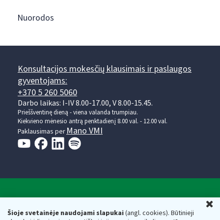
Nuorodos
Konsultacijos mokesčių klausimais ir paslaugos
gyventojams:
+370 5 260 5060
Darbo laikas: I-IV 8.00-17.00, V 8.00-15.45.
Prieššventinę dieną - viena valanda trumpiau.
Kiekvieno mėnesio antrą penktadienį 8.00 val. - 12.00 val.
Mano VMI
Paklausimas per
Valstybinė mokesčių inspekcija prie Lietuvos
U
Respublikos finansų ministerijos
Šioje svetainėje naudojami slapukai
(angl. cookies). Būtinieji