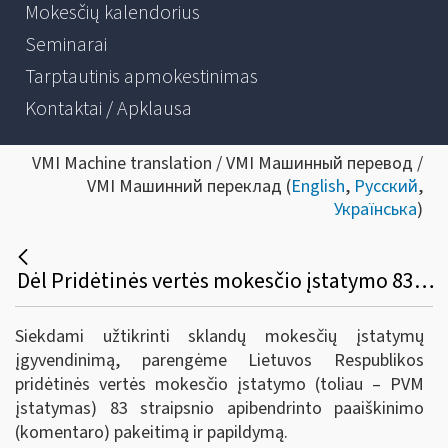
Mokesčių kalendorius
Seminarai
Tarptautinis apmokestinimas
Kontaktai / Apklausa
VMI Machine translation / VMI Машинный перевод /
VMI Машинний переклад (
English
,
Русский
,
Українська
)
Dėl Pridėtinės vertės mokesčio įstatymo 83 straipsnio apibendrinto paaiškinimo (komentaro)
Siekdami užtikrinti sklandų mokesčių įstatymų
įgyvendinimą, parengėme Lietuvos Respublikos
pridėtinės vertės mokesčio įstatymo (toliau – PVM
įstatymas) 83 straipsnio apibendrinto paaiškinimo
(komentaro) pakeitimą ir papildymą.