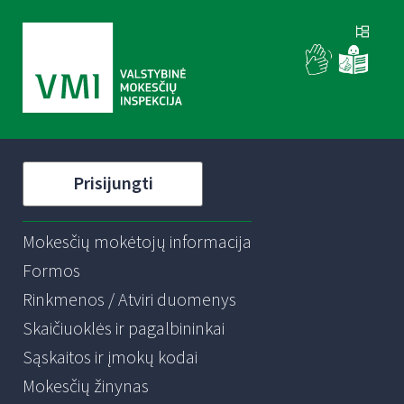
Prisijungti
Mokesčių mokėtojų informacija
Formos
Rinkmenos / Atviri duomenys
Skaičiuoklės ir pagalbininkai
Sąskaitos ir įmokų kodai
Mokesčių žinynas