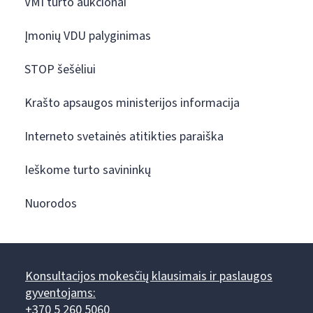
VMI turto aukcionai
Įmonių VDU palyginimas
STOP šešėliui
Krašto apsaugos ministerijos informacija
Interneto svetainės atitikties paraiška
Ieškome turto savininkų
Nuorodos
Konsultacijos mokesčių klausimais ir paslaugos
gyventojams:
+370 5 260 5060