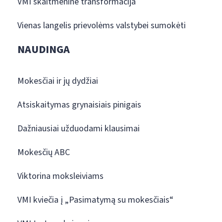
VMI skaitmeninė transformacija
Vienas langelis prievolėms valstybei sumokėti
NAUDINGA
Mokesčiai ir jų dydžiai
Atsiskaitymas grynaisiais pinigais
Dažniausiai užduodami klausimai
Mokesčių ABC
Viktorina moksleiviams
VMI kviečia į „Pasimatymą su mokesčiais“