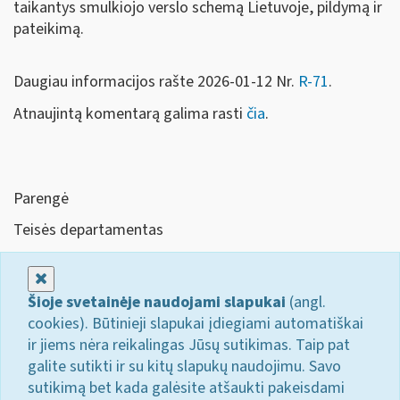
taikantys smulkiojo verslo schemą Lietuvoje, pildymą ir
pateikimą.
Daugiau informacijos rašte 2026-01-12 Nr.
R-71
.
Atnaujintą komentarą galima rasti
čia
.
Parengė
Teisės departamentas
Uždaryti
Šioje svetainėje naudojami slapukai
(angl.
cookies). Būtinieji slapukai įdiegiami automatiškai
ir jiems nėra reikalingas Jūsų sutikimas. Taip pat
galite sutikti ir su kitų slapukų naudojimu. Savo
sutikimą bet kada galėsite atšaukti pakeisdami