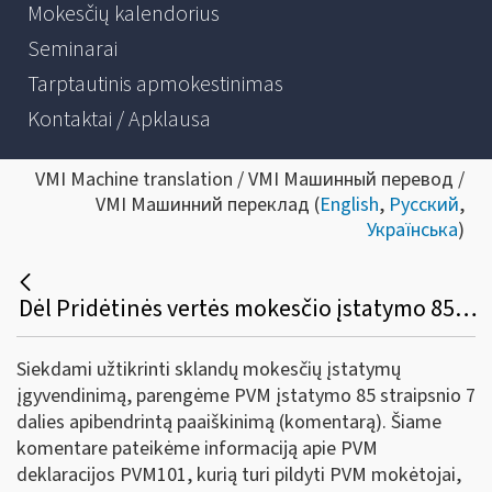
Mokesčių kalendorius
Seminarai
Tarptautinis apmokestinimas
Kontaktai / Apklausa
VMI Machine translation / VMI Машинный перевод /
VMI Машинний переклад (
English
,
Русский
,
Українська
)
Dėl Pridėtinės vertės mokesčio įstatymo 85 straipsnio 7 dalies komentaro parengimo
Siekdami užtikrinti sklandų mokesčių įstatymų
įgyvendinimą, parengėme PVM įstatymo 85 straipsnio 7
dalies apibendrintą paaiškinimą (komentarą). Šiame
komentare pateikėme informaciją apie PVM
deklaracijos PVM101, kurią turi pildyti PVM mokėtojai,