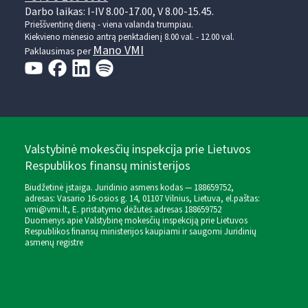
Darbo laikas: I-IV 8.00-17.00, V 8.00-15.45.
Prieššventinę dieną - viena valanda trumpiau.
Kiekvieno mėnesio antrą penktadienį 8.00 val. - 12.00 val.
Mano VMI
Paklausimas per
Valstybinė mokesčių inspekcija prie Lietuvos
Respublikos finansų ministerijos
Biudžetinė įstaiga. Juridinio asmens kodas — 188659752,
adresas: Vasario 16-osios g. 14, 01107 Vilnius, Lietuva, el.paštas:
vmi@vmi.lt
, E. pristatymo dėžutės adresas 188659752
Duomenys apie Valstybinę mokesčių inspekciją prie Lietuvos
Respublikos finansų ministerijos kaupiami ir saugomi Juridinių
asmenų registre