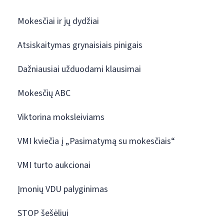
Mokesčiai ir jų dydžiai
Atsiskaitymas grynaisiais pinigais
Dažniausiai užduodami klausimai
Mokesčių ABC
Viktorina moksleiviams
VMI kviečia į „Pasimatymą su mokesčiais“
VMI turto aukcionai
Įmonių VDU palyginimas
STOP šešėliui