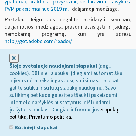
ypatumai, praktiniai pavyzdžiai, deklaravimo taisyklės,
PVM pakeitimai nuo 2019 m.
“ dalijamoji medžiaga.
Pastaba. Jeigu Jūs negalite atsidaryti seminarų
dalijamosios medžiagos, prašom atsisiųsti ir įsidiegti
nemokamą programą, kuri yra adresu
http://get.adobe.com/reader/
Uždaryti
Šioje svetainėje naudojami slapukai
(angl.
cookies). Būtinieji slapukai įdiegiami automatiškai
ir jiems nėra reikalingas Jūsų sutikimas. Taip pat
galite sutikti ir su kitų slapukų naudojimu. Savo
sutikimą bet kada galėsite atšaukti pakeisdami
interneto naršyklės nustatymus ir ištrindami
įrašytus slapukus. Daugiau informacijos
Slapukų
politika
;
Privatumo politika.
Būtinieji slapukai