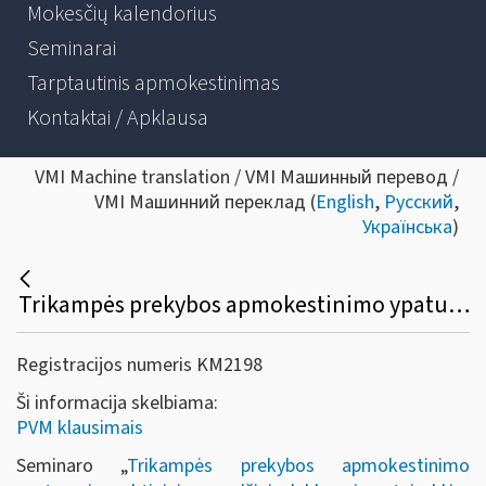
Mokesčių kalendorius
Seminarai
Tarptautinis apmokestinimas
Kontaktai / Apklausa
VMI Machine translation / VMI Машинный перевод /
VMI Машинний переклад (
English
,
Русский
,
Українська
)
Trikampės prekybos apmokestinimo ypatumai, praktiniai pavyzdžiai, deklaravimo taisyklės, PVM pakeitimai nuo 2019 m.
Registracijos numeris KM2198
Ši informacija skelbiama:
PVM klausimais
Seminaro „
Trikampės prekybos apmokestinimo