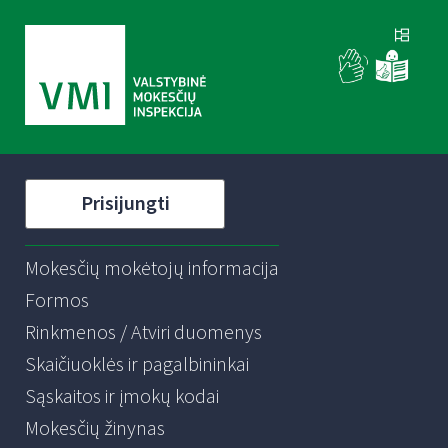
Prisijungti
Mokesčių mokėtojų informacija
Formos
Rinkmenos / Atviri duomenys
Skaičiuoklės ir pagalbininkai
Sąskaitos ir įmokų kodai
Mokesčių žinynas