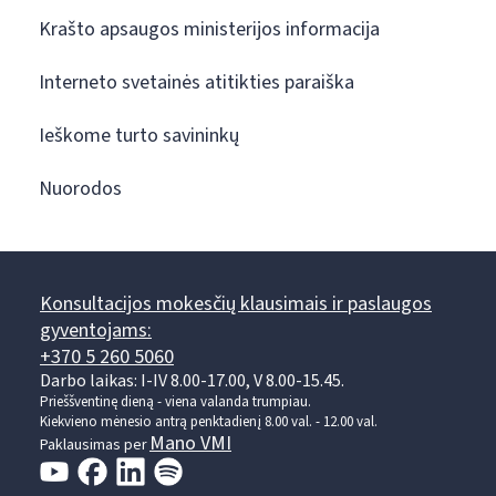
Krašto apsaugos ministerijos informacija
Interneto svetainės atitikties paraiška
Ieškome turto savininkų
Nuorodos
Konsultacijos mokesčių klausimais ir paslaugos
gyventojams:
+370 5 260 5060
Darbo laikas: I-IV 8.00-17.00, V 8.00-15.45.
Prieššventinę dieną - viena valanda trumpiau.
Kiekvieno mėnesio antrą penktadienį 8.00 val. - 12.00 val.
Mano VMI
Paklausimas per