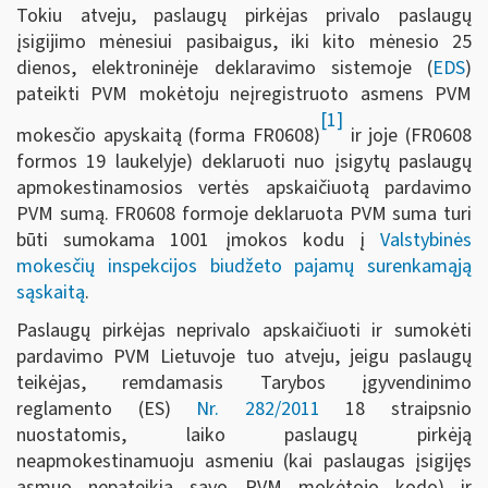
Tokiu atveju, paslaugų pirkėjas privalo paslaugų
įsigijimo mėnesiui pasibaigus, iki kito mėnesio 25
dienos, elektroninėje deklaravimo sistemoje (
EDS
)
pateikti PVM mokėtoju neįregistruoto asmens PVM
[1]
mokesčio apyskaitą (forma FR0608)
ir joje (FR0608
formos 19 laukelyje) deklaruoti nuo įsigytų paslaugų
apmokestinamosios vertės apskaičiuotą pardavimo
PVM sumą. FR0608 formoje deklaruota PVM suma turi
būti sumokama 1001 įmokos kodu į
Valstybinės
mokesčių inspekcijos biudžeto pajamų surenkamąją
sąskaitą
.
Paslaugų pirkėjas neprivalo apskaičiuoti ir sumokėti
pardavimo PVM Lietuvoje tuo atveju, jeigu paslaugų
teikėjas, remdamasis Tarybos įgyvendinimo
reglamento (ES)
Nr. 282/2011
18 straipsnio
nuostatomis, laiko paslaugų pirkėją
neapmokestinamuoju asmeniu (kai paslaugas įsigijęs
asmuo nepateikia savo PVM mokėtojo kodo) ir