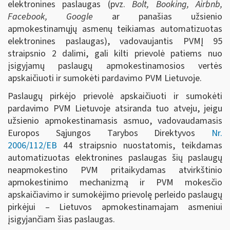
elektronines paslaugas (pvz.
Bolt, Booking, Airbnb,
Facebook, Google
ar panašias užsienio
apmokestinamųjų asmenų teikiamas automatizuotas
elektronines paslaugas), vadovaujantis PVMĮ 95
straipsnio 2 dalimi, gali kilti prievolė patiems nuo
įsigyjamų paslaugų apmokestinamosios vertės
apskaičiuoti ir sumokėti pardavimo PVM Lietuvoje.
Paslaugų pirkėjo prievolė apskaičiuoti ir sumokėti
pardavimo PVM Lietuvoje atsiranda tuo atveju, jeigu
užsienio apmokestinamasis asmuo, vadovaudamasis
Europos Sąjungos Tarybos Direktyvos
Nr.
2006/112/EB
44 straipsnio nuostatomis, teikdamas
automatizuotas elektronines paslaugas šių paslaugų
neapmokestino PVM pritaikydamas atvirkštinio
apmokestinimo mechanizmą ir PVM mokesčio
apskaičiavimo ir sumokėjimo prievolę perleido paslaugų
pirkėjui – Lietuvos apmokestinamajam asmeniui
įsigyjančiam šias paslaugas.