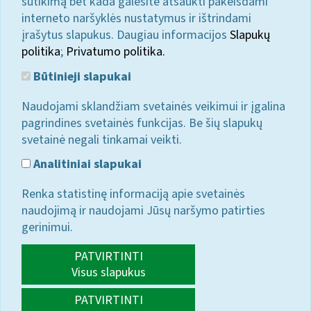
sutikimą bet kada galėsite atšaukti pakeisdami
interneto naršyklės nustatymus ir ištrindami
įrašytus slapukus. Daugiau informacijos
Slapukų
politika
;
Privatumo politika.
Būtinieji slapukai
Naudojami sklandžiam svetainės veikimui ir įgalina
pagrindines svetainės funkcijas. Be šių slapukų
svetainė negali tinkamai veikti.
Analitiniai slapukai
Renka statistinę informaciją apie svetainės
naudojimą ir naudojami Jūsų naršymo patirties
gerinimui.
PATVIRTINTI
Visus slapukus
PATVIRTINTI