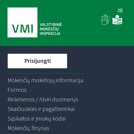
Prisijungti
Mokesčių mokėtojų informacija
Formos
Rinkmenos / Atviri duomenys
Skaičiuoklės ir pagalbininkai
Sąskaitos ir įmokų kodai
Mokesčių žinynas