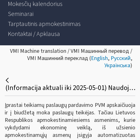
Mokesčių kalendorius
Seminarai
Tarptautinis apmokestinimas
Kontaktai / Apklausa
VMI Machine translation / VMI Машинный перевод /
VMI Машинний переклад (
English
,
Русский
,
Українська
)
(Informacija aktuali iki 2025-05-01) Naudojuosi Bolt, Booking, Airbnb, Facebook, Google ir panašių platformų teikiamomis automatizuotomis elektroninėmis paslaugomis
Įprastai teikiamų paslaugų pardavimo PVM apskaičiuoja
ir į biudžetą moka paslaugų teikėjas. Tačiau Lietuvos
Respublikos apmokestinamiesiems asmenims, kurie
vykdydami ekonominę veiklą, iš užsienio
apmokestinamųjų asmenų įsigyja automatizuotas