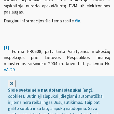
sąskaitoje nurodo apskaičiuotą PVM už elektronines
paslaugas.
Daugiau informacijos šia tema rasite
čia
.
[1]
Forma FR0608, patvirtinta Valstybinės mokesčių
inspekcijos prie Lietuvos Respublikos finansų
ministerijos viršininko 2004 m. kovo 1 d. įsakymu Nr.
VA-29
.
Uždaryti
Šioje svetainėje naudojami slapukai
(angl.
cookies). Būtinieji slapukai įdiegiami automatiškai
ir jiems nėra reikalingas Jūsų sutikimas. Taip pat
galite sutikti ir su kitų slapukų naudojimu. Savo