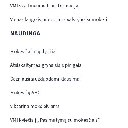
VMI skaitmeninė transformacija
Vienas langelis prievolėms valstybei sumokėti
NAUDINGA
Mokesčiai ir jų dydžiai
Atsiskaitymas grynaisiais pinigais
Dažniausiai užduodami klausimai
Mokesčių ABC
Viktorina moksleiviams
VMI kviečia į „Pasimatymą su mokesčiais“