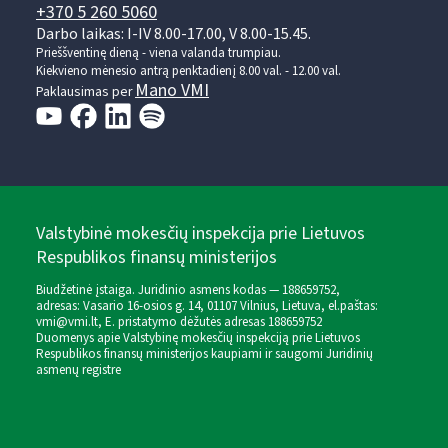
+370 5 260 5060
Darbo laikas: I-IV 8.00-17.00, V 8.00-15.45.
Prieššventinę dieną - viena valanda trumpiau.
Kiekvieno mėnesio antrą penktadienį 8.00 val. - 12.00 val.
Mano VMI
Paklausimas per
Valstybinė mokesčių inspekcija prie Lietuvos
Respublikos finansų ministerijos
Biudžetinė įstaiga. Juridinio asmens kodas — 188659752,
adresas: Vasario 16-osios g. 14, 01107 Vilnius, Lietuva, el.paštas:
vmi@vmi.lt
, E. pristatymo dėžutės adresas 188659752
Duomenys apie Valstybinę mokesčių inspekciją prie Lietuvos
Respublikos finansų ministerijos kaupiami ir saugomi Juridinių
asmenų registre