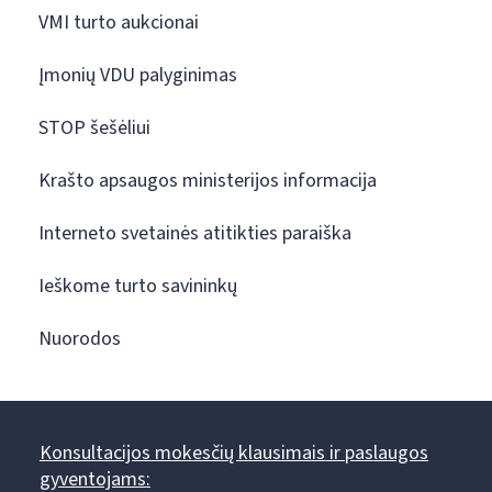
VMI turto aukcionai
Įmonių VDU palyginimas
STOP šešėliui
Krašto apsaugos ministerijos informacija
Interneto svetainės atitikties paraiška
Ieškome turto savininkų
Nuorodos
Konsultacijos mokesčių klausimais ir paslaugos
gyventojams: