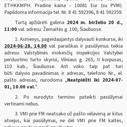
ETHKKMPH. Pradinė kaina – 10081 Eur (su PVM).
Papildoma informacija tel. Nr. 8 41 592396, 8 41 592359.
Turtą apžiūrėti galima
2024 m. birželio 20 d.,
11:00
val. adresu: Žemaitės g. 100, Šiauliuose.
1. Asmenys, pageidaujantys dalyvauti konkurse, iki
2024-06-28, 14.00
val. paraiškas ir pasiūlymus teikia
adresu: Valstybinės mokesčių inspekcijos Valstybei
perduotino turto skyriui
, Vilniaus g. 265, II korpusas,
110 kab., Šiauliuose. Ant voko taip pat turi
būti dalyvio pavadinimas ir adresas, telefono Nr., el.
pašto adresas, nurodoma „
Neatplėšti iki 2024-07-
01, 10.00 val.
“.
2. Po nurodyto termino pateikti pasiūlymai
vertinami nebus.
3. VMI prie FM neatsako už pašto vėlavimą ar kitus
atvejus, kai pasiūlymai, ne dėl VMI prie FM kaltės,