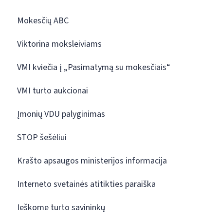
Mokesčių ABC
Viktorina moksleiviams
VMI kviečia į „Pasimatymą su mokesčiais“
VMI turto aukcionai
Įmonių VDU palyginimas
STOP šešėliui
Krašto apsaugos ministerijos informacija
Interneto svetainės atitikties paraiška
Ieškome turto savininkų