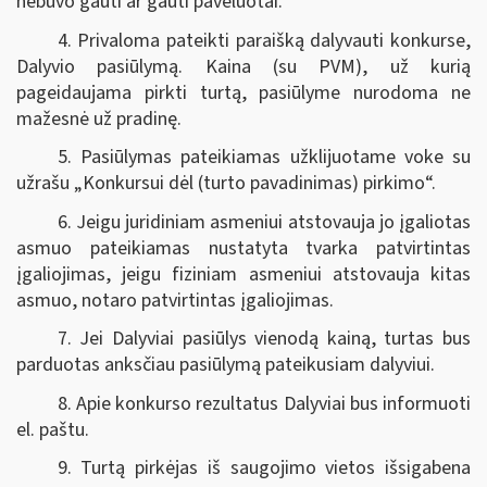
nebuvo gauti ar gauti pavėluotai.
4. Privaloma pateikti paraišką dalyvauti konkurse,
Dalyvio pasiūlymą. Kaina (su PVM), už kurią
pageidaujama pirkti turtą, pasiūlyme nurodoma ne
mažesnė už pradinę.
5. Pasiūlymas pateikiamas užklijuotame voke su
užrašu „Konkursui dėl (turto pavadinimas) pirkimo“.
6. Jeigu juridiniam asmeniui atstovauja jo įgaliotas
asmuo pateikiamas nustatyta tvarka patvirtintas
įgaliojimas, jeigu fiziniam asmeniui atstovauja kitas
asmuo, notaro patvirtintas įgaliojimas.
7. Jei Dalyviai pasiūlys vienodą kainą, turtas bus
parduotas anksčiau pasiūlymą pateikusiam dalyviui.
8. Apie konkurso rezultatus Dalyviai bus informuoti
el. paštu.
9. Turtą pirkėjas iš saugojimo vietos išsigabena