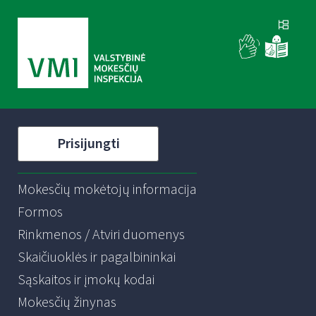
Prisijungti
Mokesčių mokėtojų informacija
Formos
Rinkmenos / Atviri duomenys
Skaičiuoklės ir pagalbininkai
Sąskaitos ir įmokų kodai
Mokesčių žinynas