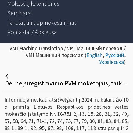
Mokesčių kalendorius
Seminarai
Tarptautinis apmokestinimas
Kontaktai / Apklausa
VMI Machine translation / VMI Машинный перевод /
VMI Машинний переклад (
English
,
Русский
,
Українська
)
Dėl neįsiregistravimo PVM mokėtojais, taikančiais smulkiojo verslo schemą Lietuvoje nuo 2025-05-01, ir susijusių prievolių
Informuojame, kad atsižvelgiant į 2024 m. balandžio 10
d. priimtą Lietuvos Respublikos pridėtinės vertės
mokesčio įstatymo Nr. IX-751 2, 13, 15, 28, 31, 32, 40,
57, 58, 64, 71, 71-1, 72, 74, 75, 77, 79, 80, 81, 83, 84, 85,
88-1, 89-1, 92, 95, 97, 98, 106, 117, 118 straipsnių ir 2