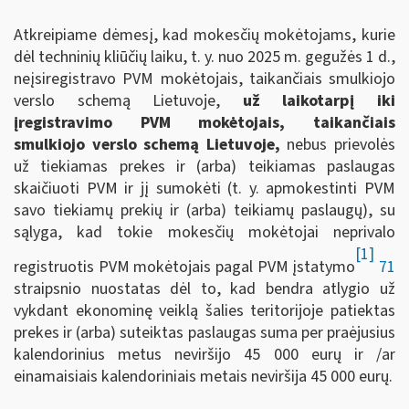
Atkreipiame dėmesį, kad mokesčių mokėtojams, kurie
dėl techninių kliūčių laiku, t. y. nuo 2025 m. gegužės 1 d.,
neįsiregistravo PVM mokėtojais, taikančiais smulkiojo
verslo schemą Lietuvoje,
už laikotarpį iki
įregistravimo PVM mokėtojais, taikančiais
smulkiojo verslo schemą Lietuvoje,
nebus prievolės
už tiekiamas prekes ir (arba) teikiamas paslaugas
skaičiuoti PVM ir jį sumokėti (t. y. apmokestinti PVM
savo tiekiamų prekių ir (arba) teikiamų paslaugų), su
sąlyga, kad tokie mokesčių mokėtojai neprivalo
[1]
registruotis PVM mokėtojais pagal PVM įstatymo
71
straipsnio nuostatas dėl to, kad bendra atlygio už
vykdant ekonominę veiklą šalies teritorijoje patiektas
prekes ir (arba) suteiktas paslaugas suma per praėjusius
kalendorinius metus neviršijo 45 000 eurų ir /ar
einamaisiais kalendoriniais metais neviršija 45 000 eurų.