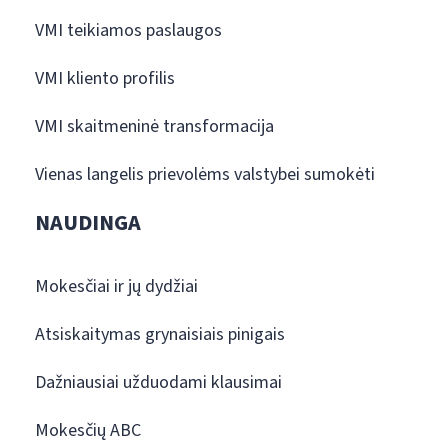
VMI teikiamos paslaugos
VMI kliento profilis
VMI skaitmeninė transformacija
Vienas langelis prievolėms valstybei sumokėti
NAUDINGA
Mokesčiai ir jų dydžiai
Atsiskaitymas grynaisiais pinigais
Dažniausiai užduodami klausimai
Mokesčių ABC