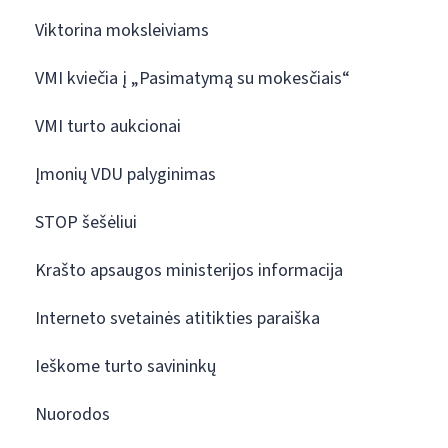
Viktorina moksleiviams
VMI kviečia į „Pasimatymą su mokesčiais“
VMI turto aukcionai
Įmonių VDU palyginimas
STOP šešėliui
Krašto apsaugos ministerijos informacija
Interneto svetainės atitikties paraiška
Ieškome turto savininkų
Nuorodos