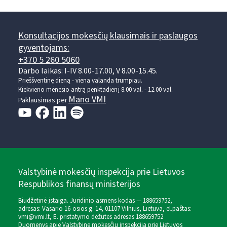
Konsultacijos mokesčių klausimais ir paslaugos
gyventojams:
+370 5 260 5060
Darbo laikas: I-IV 8.00-17.00, V 8.00-15.45.
Prieššventinę dieną - viena valanda trumpiau.
Kiekvieno mėnesio antrą penktadienį 8.00 val. - 12.00 val.
Mano VMI
Paklausimas per
Valstybinė mokesčių inspekcija prie Lietuvos
Respublikos finansų ministerijos
Biudžetinė įstaiga. Juridinio asmens kodas — 188659752,
adresas: Vasario 16-osios g. 14, 01107 Vilnius, Lietuva, el.paštas:
vmi@vmi.lt
, E. pristatymo dėžutės adresas 188659752
Duomenys apie Valstybinę mokesčių inspekciją prie Lietuvos