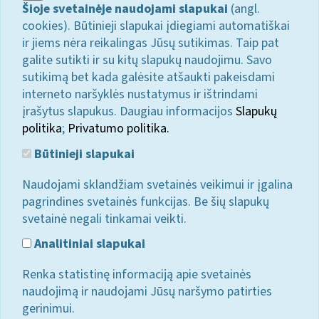
Šioje svetainėje naudojami slapukai
(angl.
cookies). Būtinieji slapukai įdiegiami automatiškai
ir jiems nėra reikalingas Jūsų sutikimas. Taip pat
galite sutikti ir su kitų slapukų naudojimu. Savo
sutikimą bet kada galėsite atšaukti pakeisdami
interneto naršyklės nustatymus ir ištrindami
įrašytus slapukus. Daugiau informacijos
Slapukų
politika
;
Privatumo politika.
Būtinieji slapukai
Naudojami sklandžiam svetainės veikimui ir įgalina
pagrindines svetainės funkcijas. Be šių slapukų
svetainė negali tinkamai veikti.
Analitiniai slapukai
Renka statistinę informaciją apie svetainės
naudojimą ir naudojami Jūsų naršymo patirties
gerinimui.