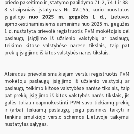
priedo pakeitimo ir Įstatymo papildymo 71-2, 74-1 ir 88-
3 straipsniais įstatymas Nr. XV-155, kurio nuostatos
įsigaliojo
nuo 2025 m. gegužės 1 d.
,
Lietuvos
apmokestinamiesiems asmenims nuo 2025 m. gegužės
1 d. nustatyta prievolė registruotis PVM mokėtojais dėl
paslaugų įsigijimo iš užsienio valstybių ar paslaugų
teikimo kitose valstybėse narėse tikslais, taip pat
prekių įsigijimo iš kitos valstybės narės tikslais.
Atsiradus prievolei smulkiajam verslui registruotis PVM
mokėtoju paslaugų įsigijimo iš užsienio valstybių ar
paslaugų teikimo kitose valstybėse narėse tikslais, taip
pat prekių įsigijimo iš kitos valstybės narės tikslais, jis
galės toliau neapmokestinti PVM savo tiekiamų prekių
ir (arba) teikiamų paslaugų, jeigu pasirinks taikyti ir
tenkins smulkiojo verslo schemos Lietuvoje taikymui
nustatytas sąlygas.