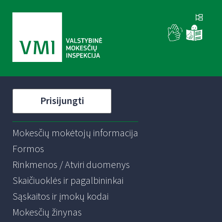
Prisijungti
Mokesčių mokėtojų informacija
Formos
Rinkmenos / Atviri duomenys
Skaičiuoklės ir pagalbininkai
Sąskaitos ir įmokų kodai
Mokesčių žinynas