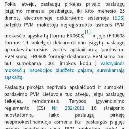
Tokiu atveju, paslaugų pirkėjas privalo paslaugų
įsigijimo mėnesiui pasibaigus, iki kito mėnesio 25
dienos, elektroninėje deklaravimo sistemoje (
EDS
)
pateikti PVM mokėtoju neįregistruoto asmens PVM
[1]
mokesčio apyskaitą (forma FR0608)
ir joje (FR0608
formos 19 laukelyje) deklaruoti nuo įsigytų paslaugų
apmokestinamosios vertės apskaičiuotą pardavimo
PVM sumą. FR0608 formoje deklaruota PVM suma turi
būti sumokama 1001 įmokos kodu į
Valstybinės
mokesčių inspekcijos biudžeto pajamų surenkamąją
sąskaitą
.
Paslaugų pirkėjas neprivalo apskaičiuoti ir sumokėti
pardavimo PVM Lietuvoje tuo atveju, jeigu paslaugų
teikėjas, remdamasis Tarybos įgyvendinimo
reglamento (ES)
Nr. 282/2011
18 straipsnio
nuostatomis, laiko paslaugų pirkėją
neapmokestinamuoju asmeniu (kai paslaugas įsigijęs
asmuo nepateikia savo PVM mokėtojo kodo) ir