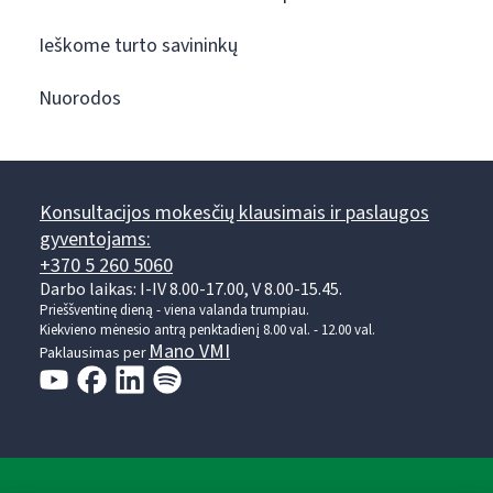
Ieškome turto savininkų
Nuorodos
Konsultacijos mokesčių klausimais ir paslaugos
gyventojams:
+370 5 260 5060
Darbo laikas: I-IV 8.00-17.00, V 8.00-15.45.
Prieššventinę dieną - viena valanda trumpiau.
Kiekvieno mėnesio antrą penktadienį 8.00 val. - 12.00 val.
Mano VMI
Paklausimas per