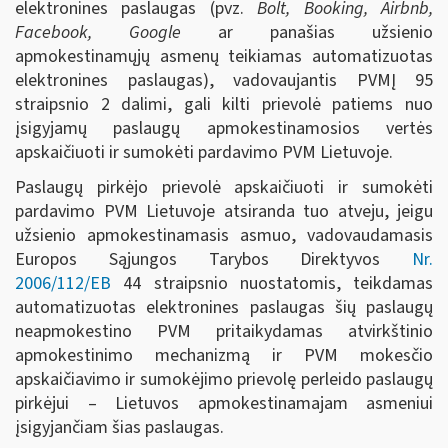
elektronines paslaugas (pvz.
Bolt, Booking, Airbnb,
Facebook, Google
ar panašias užsienio
apmokestinamųjų asmenų teikiamas automatizuotas
elektronines paslaugas), vadovaujantis PVMĮ 95
straipsnio 2 dalimi, gali kilti prievolė patiems nuo
įsigyjamų paslaugų apmokestinamosios vertės
apskaičiuoti ir sumokėti pardavimo PVM Lietuvoje.
Paslaugų pirkėjo prievolė apskaičiuoti ir sumokėti
pardavimo PVM Lietuvoje atsiranda tuo atveju, jeigu
užsienio apmokestinamasis asmuo, vadovaudamasis
Europos Sąjungos Tarybos Direktyvos
Nr.
2006/112/EB
44 straipsnio nuostatomis, teikdamas
automatizuotas elektronines paslaugas šių paslaugų
neapmokestino PVM pritaikydamas atvirkštinio
apmokestinimo mechanizmą ir PVM mokesčio
apskaičiavimo ir sumokėjimo prievolę perleido paslaugų
pirkėjui – Lietuvos apmokestinamajam asmeniui
įsigyjančiam šias paslaugas.