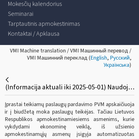
Mokesčių kalendorius
Seminarai
Tarptautinis apmokestinimas
Kontaktai / Apklausa
VMI Machine translation / VMI Машинный перевод /
VMI Машинний переклад (
English
,
Русский
,
Українська
)
(Informacija aktuali iki 2025-05-01) Naudojuosi Bolt, Booking, Airbnb, Facebook, Google ir panašių platformų teikiamomis automatizuotomis elektroninėmis paslaugomis
Įprastai teikiamų paslaugų pardavimo PVM apskaičiuoja
ir į biudžetą moka paslaugų teikėjas. Tačiau Lietuvos
Respublikos apmokestinamiesiems asmenims, kurie
vykdydami ekonominę veiklą, iš užsienio
apmokestinamųjų asmenų įsigyja automatizuotas