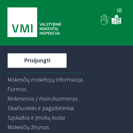
Prisijungti
Mokesčių mokėtojų informacija
Formos
Rinkmenos / Atviri duomenys
Skaičiuoklės ir pagalbininkai
Sąskaitos ir įmokų kodai
Mokesčių žinynas