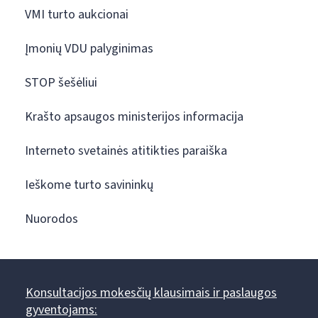
VMI turto aukcionai
Įmonių VDU palyginimas
STOP šešėliui
Krašto apsaugos ministerijos informacija
Interneto svetainės atitikties paraiška
Ieškome turto savininkų
Nuorodos
Konsultacijos mokesčių klausimais ir paslaugos
gyventojams: