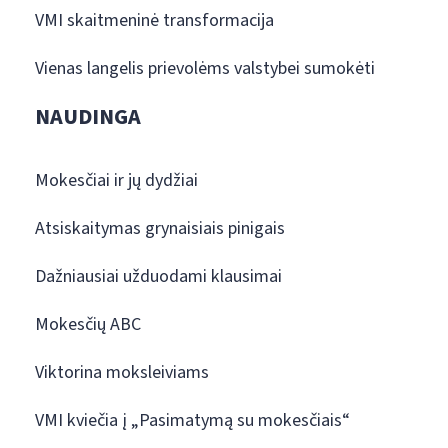
VMI skaitmeninė transformacija
Vienas langelis prievolėms valstybei sumokėti
NAUDINGA
Mokesčiai ir jų dydžiai
Atsiskaitymas grynaisiais pinigais
Dažniausiai užduodami klausimai
Mokesčių ABC
Viktorina moksleiviams
VMI kviečia į „Pasimatymą su mokesčiais“