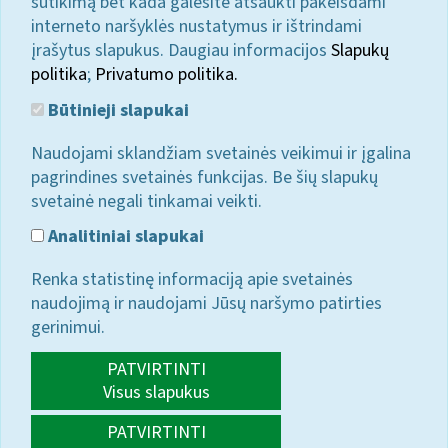
sutikimą bet kada galėsite atšaukti pakeisdami
interneto naršyklės nustatymus ir ištrindami
įrašytus slapukus. Daugiau informacijos
Slapukų
politika
;
Privatumo politika.
Būtinieji slapukai
Naudojami sklandžiam svetainės veikimui ir įgalina
pagrindines svetainės funkcijas. Be šių slapukų
svetainė negali tinkamai veikti.
Analitiniai slapukai
Renka statistinę informaciją apie svetainės
naudojimą ir naudojami Jūsų naršymo patirties
gerinimui.
PATVIRTINTI
Visus slapukus
PATVIRTINTI