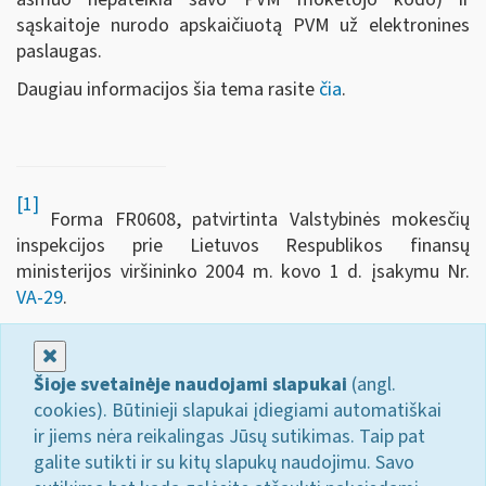
sąskaitoje nurodo apskaičiuotą PVM už elektronines
paslaugas.
Daugiau informacijos šia tema rasite
čia
.
[1]
Forma FR0608, patvirtinta Valstybinės mokesčių
inspekcijos prie Lietuvos Respublikos finansų
ministerijos viršininko 2004 m. kovo 1 d. įsakymu Nr.
VA-29
.
Uždaryti
Šioje svetainėje naudojami slapukai
(angl.
cookies). Būtinieji slapukai įdiegiami automatiškai
ir jiems nėra reikalingas Jūsų sutikimas. Taip pat
galite sutikti ir su kitų slapukų naudojimu. Savo