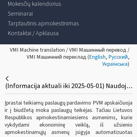
Mokesčių kalendorius
Seminarai
Tarptautinis apmokestinimas
Kontaktai / Apklausa
VMI Machine translation / VMI Машинный перевод /
VMI Машинний переклад (
English
,
Русский
,
Українська
)
(Informacija aktuali iki 2025-05-01) Naudojuosi Bolt, Booking, Airbnb, Facebook, Google ir panašių platformų teikiamomis automatizuotomis elektroninėmis paslaugomis
Įprastai teikiamų paslaugų pardavimo PVM apskaičiuoja
ir į biudžetą moka paslaugų teikėjas. Tačiau Lietuvos
Respublikos apmokestinamiesiems asmenims, kurie
vykdydami ekonominę veiklą, iš užsienio
apmokestinamųjų asmenų įsigyja automatizuotas