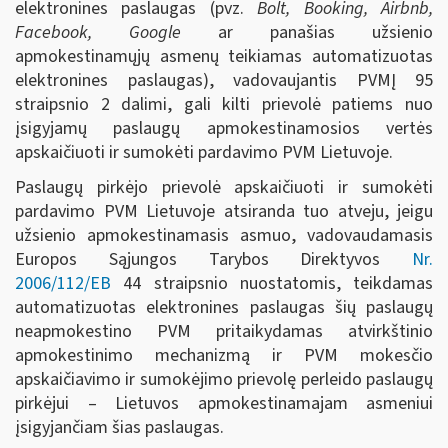
elektronines paslaugas (pvz.
Bolt, Booking, Airbnb,
Facebook, Google
ar panašias užsienio
apmokestinamųjų asmenų teikiamas automatizuotas
elektronines paslaugas), vadovaujantis PVMĮ 95
straipsnio 2 dalimi, gali kilti prievolė patiems nuo
įsigyjamų paslaugų apmokestinamosios vertės
apskaičiuoti ir sumokėti pardavimo PVM Lietuvoje.
Paslaugų pirkėjo prievolė apskaičiuoti ir sumokėti
pardavimo PVM Lietuvoje atsiranda tuo atveju, jeigu
užsienio apmokestinamasis asmuo, vadovaudamasis
Europos Sąjungos Tarybos Direktyvos
Nr.
2006/112/EB
44 straipsnio nuostatomis, teikdamas
automatizuotas elektronines paslaugas šių paslaugų
neapmokestino PVM pritaikydamas atvirkštinio
apmokestinimo mechanizmą ir PVM mokesčio
apskaičiavimo ir sumokėjimo prievolę perleido paslaugų
pirkėjui – Lietuvos apmokestinamajam asmeniui
įsigyjančiam šias paslaugas.