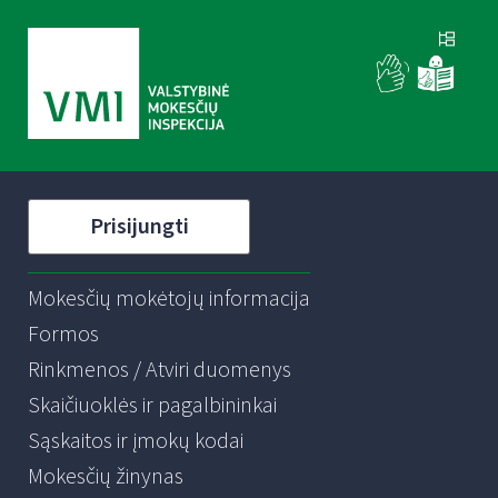
Prisijungti
Mokesčių mokėtojų informacija
Formos
Rinkmenos / Atviri duomenys
Skaičiuoklės ir pagalbininkai
Sąskaitos ir įmokų kodai
Mokesčių žinynas