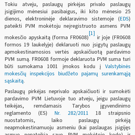
Tokiu atveju, paslaugų pirkėjas privalo paslaugų
įsigijimo mėnesiui pasibaigus, iki kito mėnesio 25
dienos, elektroninėje deklaravimo sistemoje (
EDS
)
pateikti PVM mokėtoju neįregistruoto asmens PVM
[1]
mokesčio apyskaitą (forma FR0608)
ir joje (FR0608
formos 19 laukelyje) deklaruoti nuo įsigytų paslaugų
apmokestinamosios vertės apskaičiuotą pardavimo
PVM sumą. FR0608 formoje deklaruota PVM suma turi
būti sumokama 1001 įmokos kodu į
Valstybinės
mokesčių inspekcijos biudžeto pajamų surenkamąją
sąskaitą
.
Paslaugų pirkėjas neprivalo apskaičiuoti ir sumokėti
pardavimo PVM Lietuvoje tuo atveju, jeigu paslaugų
teikėjas, remdamasis Tarybos įgyvendinimo
reglamento (ES)
Nr. 282/2011
18 straipsnio
nuostatomis, laiko paslaugų pirkėją
neapmokestinamuoju asmeniu (kai paslaugas įsigijęs
asmuo nepateikia savo PVM mokėtojo kodo) ir