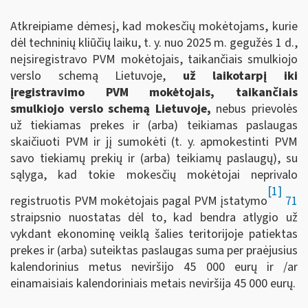
Atkreipiame dėmesį, kad mokesčių mokėtojams, kurie
dėl techninių kliūčių laiku, t. y. nuo 2025 m. gegužės 1 d.,
neįsiregistravo PVM mokėtojais, taikančiais smulkiojo
verslo schemą Lietuvoje,
už laikotarpį iki
įregistravimo PVM mokėtojais, taikančiais
smulkiojo verslo schemą Lietuvoje,
nebus prievolės
už tiekiamas prekes ir (arba) teikiamas paslaugas
skaičiuoti PVM ir jį sumokėti (t. y. apmokestinti PVM
savo tiekiamų prekių ir (arba) teikiamų paslaugų), su
sąlyga, kad tokie mokesčių mokėtojai neprivalo
[1]
registruotis PVM mokėtojais pagal PVM įstatymo
71
straipsnio nuostatas dėl to, kad bendra atlygio už
vykdant ekonominę veiklą šalies teritorijoje patiektas
prekes ir (arba) suteiktas paslaugas suma per praėjusius
kalendorinius metus neviršijo 45 000 eurų ir /ar
einamaisiais kalendoriniais metais neviršija 45 000 eurų.