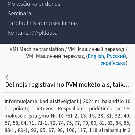
Mokesčių kalendorius
Seminarai
Tarptautinis apmokestinimas
Kontaktai / Apklausa
VMI Machine translation / VMI Машинный перевод /
VMI Машинний переклад (
English
,
Русский
,
Українська
)
Dėl neįsiregistravimo PVM mokėtojais, taikančiais smulkiojo verslo schemą Lietuvoje nuo 2025-05-01, ir susijusių prievolių
Informuojame, kad atsižvelgiant į 2024 m. balandžio 10
d. priimtą Lietuvos Respublikos pridėtinės vertės
mokesčio įstatymo Nr. IX-751 2, 13, 15, 28, 31, 32, 40,
57, 58, 64, 71, 71-1, 72, 74, 75, 77, 79, 80, 81, 83, 84, 85,
88-1, 89-1, 92, 95, 97, 98, 106, 117, 118 straipsnių ir 2