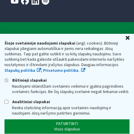
Valstybinė mokesčių inspekcija prie Lietuvos
U
Respublikos finansų ministerijos
Šioje svetainėje naudojami slapukai
(angl. cookies). Būtinieji
slapukai įdiegiami automatiškai ir jiems nėra reikalingas Jūsų
Biudžetinė įstaiga. Juridinio asmens kodas — 188659752,
sutikimas. Taip pat galite sutikti ir su kitų slapukų naudojimu. Savo
adresas: Vasario 16-osios g. 14, 01107 Vilnius, Lietuva, el.paštas:
sutikimą bet kada galėsite atšaukti pakeisdami interneto naršyklės
vmi@vmi.lt
, E. pristatymo dėžutės adresas 188659752
nustatymus ir ištrindami įrašytus slapukus. Daugiau informacijos
Duomenys apie Valstybinę mokesčių inspekciją prie Lietuvos
Slapukų politika
;
Privatumo politika.
Respublikos finansų ministerijos kaupiami ir saugomi Juridinių
asmenų registre
Būtinieji slapukai
Naudojami sklandžiam svetainės veikimui ir įgalina pagrindines
svetainės funkcijas. Be šių slapukų svetainė negali tinkamai veikti.
Analitiniai slapukai
Renka statistinę informaciją apie svetainės naudojimą ir
naudojami Jūsų naršymo patirties gerinimui.
PATVIRTINTI
Visus slapukus