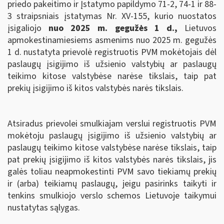
priedo pakeitimo ir Įstatymo papildymo 71-2, 74-1 ir 88-
3 straipsniais įstatymas Nr. XV-155, kurio nuostatos
įsigaliojo
nuo 2025 m. gegužės 1 d.
,
Lietuvos
apmokestinamiesiems asmenims nuo 2025 m. gegužės
1 d. nustatyta prievolė registruotis PVM mokėtojais dėl
paslaugų įsigijimo iš užsienio valstybių ar paslaugų
teikimo kitose valstybėse narėse tikslais, taip pat
prekių įsigijimo iš kitos valstybės narės tikslais.
Atsiradus prievolei smulkiajam verslui registruotis PVM
mokėtoju paslaugų įsigijimo iš užsienio valstybių ar
paslaugų teikimo kitose valstybėse narėse tikslais, taip
pat prekių įsigijimo iš kitos valstybės narės tikslais, jis
galės toliau neapmokestinti PVM savo tiekiamų prekių
ir (arba) teikiamų paslaugų, jeigu pasirinks taikyti ir
tenkins smulkiojo verslo schemos Lietuvoje taikymui
nustatytas sąlygas.