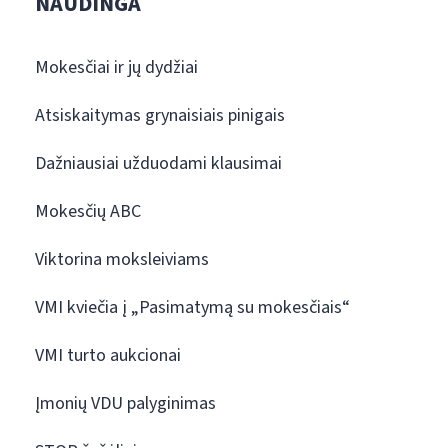
NAUDINGA
Mokesčiai ir jų dydžiai
Atsiskaitymas grynaisiais pinigais
Dažniausiai užduodami klausimai
Mokesčių ABC
Viktorina moksleiviams
VMI kviečia į „Pasimatymą su mokesčiais“
VMI turto aukcionai
Įmonių VDU palyginimas