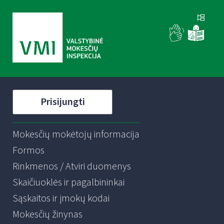
Prisijungti
Mokesčių mokėtojų informacija
Formos
Rinkmenos / Atviri duomenys
Skaičiuoklės ir pagalbininkai
Sąskaitos ir įmokų kodai
Mokesčių žinynas