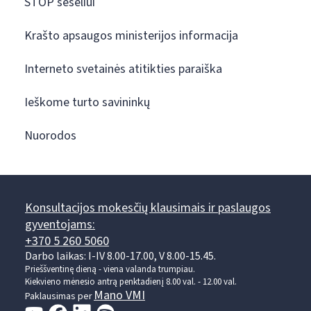
STOP šešėliui
Krašto apsaugos ministerijos informacija
Interneto svetainės atitikties paraiška
Ieškome turto savininkų
Nuorodos
Konsultacijos mokesčių klausimais ir paslaugos
gyventojams:
+370 5 260 5060
Darbo laikas: I-IV 8.00-17.00, V 8.00-15.45.
Prieššventinę dieną - viena valanda trumpiau.
Kiekvieno mėnesio antrą penktadienį 8.00 val. - 12.00 val.
Mano VMI
Paklausimas per