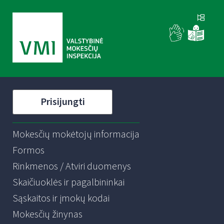
Prisijungti
Mokesčių mokėtojų informacija
Formos
Rinkmenos / Atviri duomenys
Skaičiuoklės ir pagalbininkai
Sąskaitos ir įmokų kodai
Mokesčių žinynas