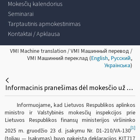
Mokesčių kalendorius
Seminarai
Tarptautinis apmokestinimas
Kontaktai / Apklausa
VMI Machine translation / VMI Машинный перевод /
VMI Машинний переклад (
English
,
Русский
,
Українська
)
Informacinis pranešimas dėl mokesčio už aplinkos teršimą sąvartyne šalinamomis atliekomis deklaracijos KIT717 formos ir jos užpildymo taisyklių pakeitimo
Informuojame, kad Lietuvos Respublikos aplinkos
ministro ir Valstybinės mokesčių inspekcijos prie
Lietuvos Respublikos finansų ministerijos viršininko
[1]
2025 m. gruodžio 23 d. įsakymu Nr. D1-210/VA-130
(toliau — Įsakymas) buvo pakeista deklaracijos KIT717