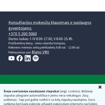
Konsultacijos mokesčių klausimais ir paslaugos
gyventojams:
+370 5 260 5060
Darbo laikas: I-IV 8.00-17.00, V 8.00-15.45.
Prieššventinę dieną - viena valanda trumpiau.
Kiekvieno mėnesio antrą penktadienį 8.00 val. - 12.00 val.
Mano VMI
Paklausimas per
Valstybinė mokesčių inspekcija prie Lietuvos
U
Respublikos finansų ministerijos
Šioje svetainėje naudojami slapukai
(angl. cookies). Būtinieji
slapukai įdiegiami automatiškai ir jiems nėra reikalingas Jūsų
Biudžetinė įstaiga. Juridinio asmens kodas — 188659752,
sutikimas. Taip pat galite sutikti ir su kitų slapukų naudojimu. Savo
adresas: Vasario 16-osios g. 14, 01107 Vilnius, Lietuva, el.paštas:
sutikimą bet kada galėsite atšaukti pakeisdami interneto naršyklės