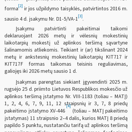
[2]
forma
ir jos užpildymo taisyklės, patvirtintos 2016 m.
[3]
sausio 4 d. įsakymu Nr. D1-5/VA-1
.
Įsakymu
patvirtinti pakeitimai taikomi
deklaruojant 2026 metų ir vėlesnių mokestinių
laikotarpių mokestį už aplinkos teršimą sąvartyne
šalinamomis atliekomis. Teikiant ir (ar) tikslinant 2024
metų ir ankstesnių mokestinių laikotarpių KIT717 ir
KIT717F formas taikomas teisinis reguliavimas,
galiojęs iki 2026 metų sausio 1 d.
Įsakymas parengtas siekiant įgyvendinti 2025 m.
rugsėjo 25 d. priimto Lietuvos Respublikos mokesčio už
aplinkos teršimą įstatymo Nr. VIII-1183 (toliau – MATĮ)
1, 2, 4, 6, 7, 9, 11, 12 straipsnių ir 3, 7, 8 priedų
[4]
pakeitimo įstatymo XV-446
(toliau – MATĮ pakeitimo
įstatymas) 11 straipsnio 2–4 dalis, kurios MATĮ
8
priedą
papildo 5 punktu, nustatančiu tarifą už aplinkos teršimą