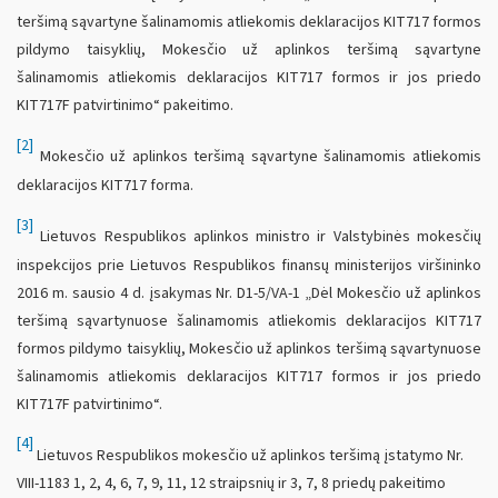
teršimą sąvartyne šalinamomis atliekomis deklaracijos KIT717 formos
pildymo taisyklių, Mokesčio už aplinkos teršimą sąvartyne
šalinamomis atliekomis deklaracijos KIT717 formos ir jos priedo
KIT717F patvirtinimo“ pakeitimo.
[2]
Mokesčio už aplinkos teršimą sąvartyne šalinamomis atliekomis
deklaracijos KIT717 forma.
[3]
Lietuvos Respublikos aplinkos ministro ir Valstybinės mokesčių
inspekcijos prie Lietuvos Respublikos finansų ministerijos viršininko
2016 m. sausio 4 d. įsakymas Nr. D1-5/VA-1 „Dėl Mokesčio už aplinkos
teršimą sąvartynuose šalinamomis atliekomis deklaracijos KIT717
formos pildymo taisyklių, Mokesčio už aplinkos teršimą sąvartynuose
šalinamomis atliekomis deklaracijos KIT717 formos ir jos priedo
KIT717F patvirtinimo“.
[4]
Lietuvos Respublikos mokesčio už aplinkos teršimą įstatymo Nr.
VIII-1183 1, 2, 4, 6, 7, 9, 11, 12 straipsnių ir 3, 7, 8 priedų pakeitimo