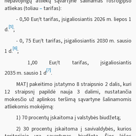
nepavojingų atliekų sąvartyne šalinamas fosfogipso
atliekas (toliau
–
tarifas):
- 0,50 Eur/t tarifas, įsigaliosiantis 2026 m. liepos 1
[5]
d.
;
- 0, 75 Eur/t tarifas, įsigaliosiantis 2030 m. sausio
[6]
1 d.
;
1,00 Eur/t tarifas, įsigaliosiantis
[7]
2035 m. sausio 1 d
.
MATĮ pakeitimo įstatymo 8 straipsnio 2 dalis, kuri
12 straipsnį papildė nauja 3 dalimi, nustatančia
mokesčio už aplinkos teršimą sąvartyne šalinamomis
atliekomis mokėjimą:
1) 70 procentų įskaitoma į valstybės biudžetą;
2) 30 procentų įskaitoma į savivaldybės, kurios