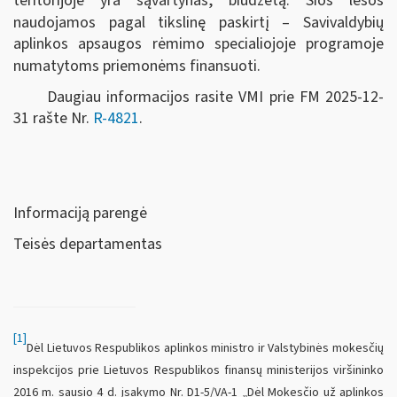
teritorijoje yra sąvartynas, biudžetą. Šios lėšos
naudojamos pagal tikslinę paskirtį – Savivaldybių
aplinkos apsaugos rėmimo specialiojoje programoje
numatytoms priemonėms finansuoti.
Daugiau informacijos rasite VMI prie FM 2025-12-
31 rašte Nr.
R-4821
.
Informaciją parengė
Teisės departamentas
[1]
Dėl Lietuvos Respublikos aplinkos ministro ir Valstybinės mokesčių
inspekcijos prie Lietuvos Respublikos finansų ministerijos viršininko
2016 m. sausio 4 d. įsakymo Nr. D1-5/VA-1 „Dėl Mokesčio už aplinkos