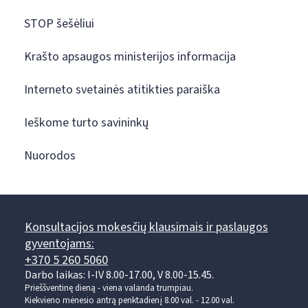
STOP šešėliui
Krašto apsaugos ministerijos informacija
Interneto svetainės atitikties paraiška
Ieškome turto savininkų
Nuorodos
Konsultacijos mokesčių klausimais ir paslaugos
gyventojams:
+370 5 260 5060
Darbo laikas: I-IV 8.00-17.00, V 8.00-15.45.
Prieššventinę dieną - viena valanda trumpiau.
Kiekvieno mėnesio antrą penktadienį 8.00 val. - 12.00 val.