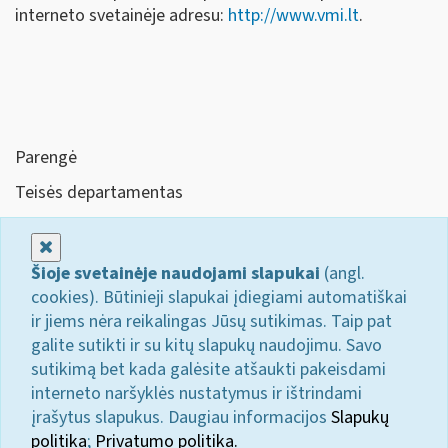
interneto svetainėje adresu:
http://www.vmi.lt
.
Parengė
Teisės departamentas
Uždaryti
Šioje svetainėje naudojami slapukai
(angl.
cookies). Būtinieji slapukai įdiegiami automatiškai
ir jiems nėra reikalingas Jūsų sutikimas. Taip pat
galite sutikti ir su kitų slapukų naudojimu. Savo
sutikimą bet kada galėsite atšaukti pakeisdami
interneto naršyklės nustatymus ir ištrindami
įrašytus slapukus. Daugiau informacijos
Slapukų
politika
;
Privatumo politika.