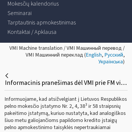
Mokesčių kalendorius
Seminarai
Tarptautinis apmokestinimas
Kontaktai / Apklausa
VMI Machine translation / VMI Машинный перевод /
VMI Машинний переклад (
English
,
Русский
,
Українська
)
Informacinis pranešimas dėl VMI prie FM viršininko 2020 m. vasario 12 d. įsakymo Nr. VA-14 pakeitimo
Informuojame, kad atsižvelgiant į Lietuvos Respublikos
3
pelno mokesčio įstatymo Nr. 2, 4, 38
ir 58 straipsnių
pakeitimo įstatymą, kuriuo nustatyta, kad analogiškos
šiuo metu galiojančioms papildomo kredito įstaigų
pelno apmokestinimo taisyklės nepertraukiamai