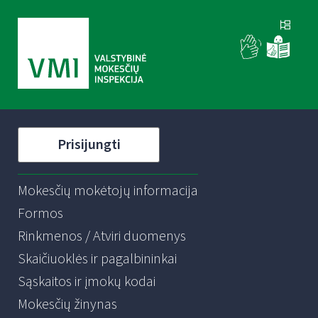
Prisijungti
Mokesčių mokėtojų informacija
Formos
Rinkmenos / Atviri duomenys
Skaičiuoklės ir pagalbininkai
Sąskaitos ir įmokų kodai
Mokesčių žinynas