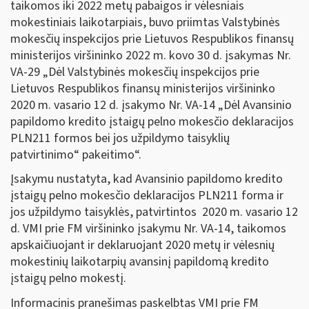
taikomos iki 2022 metų pabaigos ir vėlesniais
mokestiniais laikotarpiais, buvo priimtas Valstybinės
mokesčių inspekcijos prie Lietuvos Respublikos finansų
ministerijos viršininko 2022 m. kovo 30 d. įsakymas Nr.
VA-29 „Dėl Valstybinės mokesčių inspekcijos prie
Lietuvos Respublikos finansų ministerijos viršininko
2020 m. vasario 12 d. įsakymo Nr. VA-14 „Dėl Avansinio
papildomo kredito įstaigų pelno mokesčio deklaracijos
PLN211 formos bei jos užpildymo taisyklių
patvirtinimo“ pakeitimo“.
Įsakymu nustatyta, kad Avansinio papildomo kredito
įstaigų pelno mokesčio deklaracijos PLN211 forma ir
jos užpildymo taisyklės, patvirtintos 2020 m. vasario 12
d. VMI prie FM viršininko įsakymu Nr. VA-14, taikomos
apskaičiuojant ir deklaruojant 2020 metų ir vėlesnių
mokestinių laikotarpių avansinį papildomą kredito
įstaigų pelno mokestį.
Informacinis pranešimas paskelbtas VMI prie FM