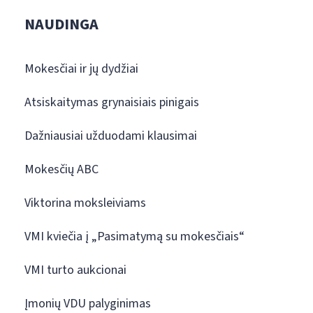
NAUDINGA
Mokesčiai ir jų dydžiai
Atsiskaitymas grynaisiais pinigais
Dažniausiai užduodami klausimai
Mokesčių ABC
Viktorina moksleiviams
VMI kviečia į „Pasimatymą su mokesčiais“
VMI turto aukcionai
Įmonių VDU palyginimas