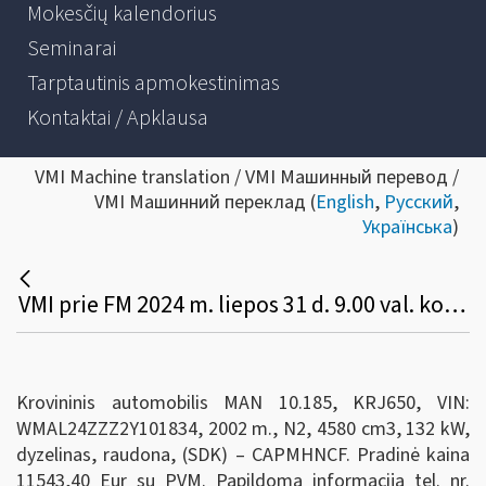
Mokesčių kalendorius
Seminarai
Tarptautinis apmokestinimas
Kontaktai / Apklausa
VMI Machine translation / VMI Машинный перевод /
VMI Машинний переклад (
English
,
Русский
,
Українська
)
VMI prie FM 2024 m. liepos 31 d. 9.00 val. konkurso būdu parduoda valstybei perduota transporto priemonę:
Krovininis automobilis MAN 10.185, KRJ650, VIN:
WMAL24ZZZ2Y101834, 2002 m., N2, 4580 cm3, 132 kW,
dyzelinas, raudona, (SDK) – CAPMHNCF. Pradinė kaina
11543,40 Eur su PVM. Papildoma informacija tel. nr.