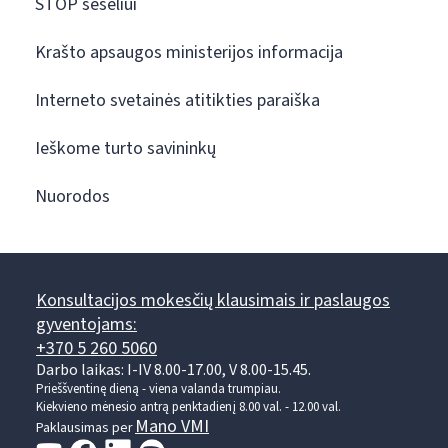
STOP šešėliui
Krašto apsaugos ministerijos informacija
Interneto svetainės atitikties paraiška
Ieškome turto savininkų
Nuorodos
Konsultacijos mokesčių klausimais ir paslaugos
gyventojams:
+370 5 260 5060
Darbo laikas: I-IV 8.00-17.00, V 8.00-15.45.
Prieššventinę dieną - viena valanda trumpiau.
Kiekvieno mėnesio antrą penktadienį 8.00 val. - 12.00 val.
Mano VMI
Paklausimas per