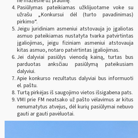
ne mažesnė už pradinę.
Pasiūlymas pateikiamas užklijuotame voke su
užrašu „Konkursui dėl (turto pavadinimas)
pirkimo“.
Jeigu juridiniam asmeniui atstovauja jo įgaliotas
asmuo pateikiamas nustatyta tvarka patvirtintas
įgaliojimas, jeigu fiziniam asmeniui atstovauja
kitas asmuo, notaro patvirtintas įgaliojimas.
Jei dalyviai pasiūlys vienodą kainą, turtas bus
parduotas anksčiau pasiūlymą pateikusiam
dalyviui.
Apie konkurso rezultatus dalyviai bus informuoti
el. paštu.
Turtą pirkėjas iš saugojimo vietos išsigabena pats.
VMI prie FM neatsako už pašto vėlavimus ar kitus
nenumatytus atvejus, dėl kurių pasiūlymai nebuvo
gauti ar gauti pavėluotai.