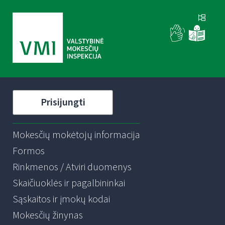
Prisijungti
Mokesčių mokėtojų informacija
Formos
Rinkmenos / Atviri duomenys
Skaičiuoklės ir pagalbininkai
Sąskaitos ir įmokų kodai
Mokesčių žinynas