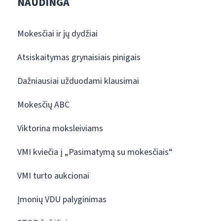
NAUDINGA
Mokesčiai ir jų dydžiai
Atsiskaitymas grynaisiais pinigais
Dažniausiai užduodami klausimai
Mokesčių ABC
Viktorina moksleiviams
VMI kviečia į „Pasimatymą su mokesčiais“
VMI turto aukcionai
Įmonių VDU palyginimas