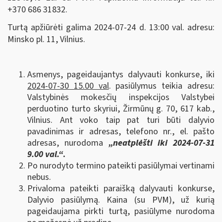
+370 686 31832.
Turtą apžiūrėti galima 2024-07-24 d. 13:00 val. adresu:
Minsko pl. 11, Vilnius.
Asmenys, pageidaujantys dalyvauti konkurse, iki
2024-07-30 15.00 val
. pasiūlymus teikia adresu:
Valstybinės mokesčių inspekcijos Valstybei
perduotino turto skyriui, Žirmūnų g. 70, 617 kab.,
Vilnius. Ant voko taip pat turi būti dalyvio
pavadinimas ir adresas, telefono nr., el. pašto
adresas, nurodoma
„neatplėšti iki 2024-07-31
9.00 val.“
.
Po nurodyto termino pateikti pasiūlymai vertinami
nebus.
Privaloma pateikti paraišką dalyvauti konkurse,
Dalyvio pasiūlymą. Kaina (su PVM), už kurią
pageidaujama pirkti turtą, pasiūlyme nurodoma