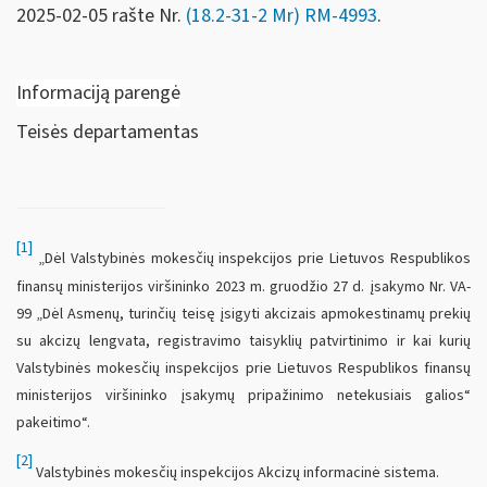
2025-02-05 rašte Nr.
(18.2-31-2 Mr) RM-4993
.
Informaciją parengė
Teisės departamentas
[1]
„Dėl Valstybinės mokesčių inspekcijos prie Lietuvos Respublikos
finansų ministerijos viršininko 2023 m. gruodžio 27 d. įsakymo Nr. VA-
99 „Dėl Asmenų, turinčių teisę įsigyti akcizais apmokestinamų prekių
su akcizų lengvata, registravimo taisyklių patvirtinimo ir kai kurių
Valstybinės mokesčių inspekcijos prie Lietuvos Respublikos finansų
ministerijos viršininko įsakymų pripažinimo netekusiais galios“
pakeitimo“.
[2]
Valstybinės mokesčių inspekcijos Akcizų informacinė sistema.