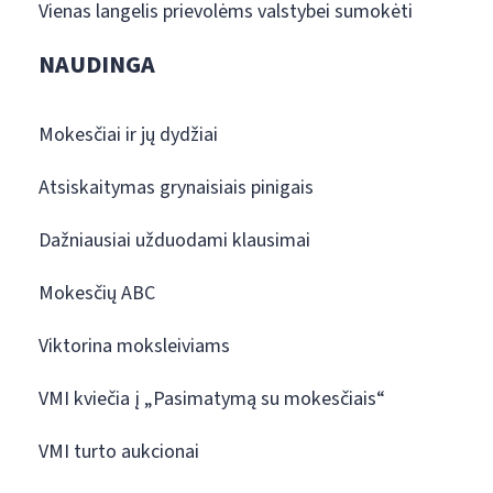
Vienas langelis prievolėms valstybei sumokėti
NAUDINGA
Mokesčiai ir jų dydžiai
Atsiskaitymas grynaisiais pinigais
Dažniausiai užduodami klausimai
Mokesčių ABC
Viktorina moksleiviams
VMI kviečia į „Pasimatymą su mokesčiais“
VMI turto aukcionai