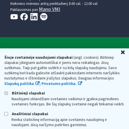
Kiekvieno mėnesio antrą penktadienį 8.00 val. - 12.00 val.
Mano VMI
Paklausimas per
Valstybinė mokesčių inspekcija prie Lietuvos
U
Respublikos finansų ministerijos
Šioje svetainėje naudojami slapukai
(angl. cookies). Būtinieji
slapukai įdiegiami automatiškai ir jiems nėra reikalingas Jūsų
Biudžetinė įstaiga. Juridinio asmens kodas — 188659752,
sutikimas. Taip pat galite sutikti ir su kitų slapukų naudojimu. Savo
adresas: Vasario 16-osios g. 14, 01107 Vilnius, Lietuva, el.paštas:
sutikimą bet kada galėsite atšaukti pakeisdami interneto naršyklės
vmi@vmi.lt
, E. pristatymo dėžutės adresas 188659752
nustatymus ir ištrindami įrašytus slapukus. Daugiau informacijos
Duomenys apie Valstybinę mokesčių inspekciją prie Lietuvos
Slapukų politika
;
Privatumo politika.
Respublikos finansų ministerijos kaupiami ir saugomi Juridinių
asmenų registre
Būtinieji slapukai
Naudojami sklandžiam svetainės veikimui ir įgalina pagrindines
svetainės funkcijas. Be šių slapukų svetainė negali tinkamai veikti.
Analitiniai slapukai
Renka statistinę informaciją apie svetainės naudojimą ir
naudojami Jūsų naršymo patirties gerinimui.