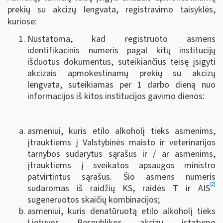
prekių su akcizų lengvata, registravimo taisyklės,
kuriose:
Nustatoma, kad registruoto asmens
identifikacinis numeris pagal kitų institucijų
išduotus dokumentus, suteikiančius teisę įsigyti
akcizais apmokestinamų prekių su akcizų
lengvata, suteikiamas per 1 darbo dieną nuo
informacijos iš kitos institucijos gavimo dienos:
asmeniui, kuris etilo alkoholį tieks asmenims,
įtrauktiems į Valstybinės maisto ir veterinarijos
tarnybos sudarytus sąrašus ir / ar asmenims,
įtrauktiems į sveikatos apsaugos ministro
patvirtintus sąrašus. Šio asmens numeris
[2]
sudaromas iš raidžių KS, raidės T ir AIS
sugeneruotos skaičių kombinacijos;
asmeniui, kuris denatūruotą etilo alkoholį tieks
Lietuvos Respublikos akcizų įstatymo