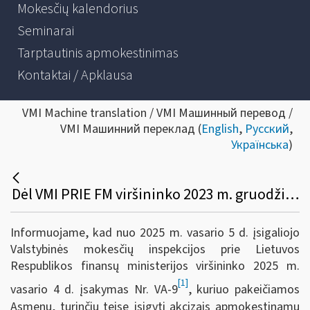
Mokesčių kalendorius
Seminarai
Tarptautinis apmokestinimas
Kontaktai / Apklausa
VMI Machine translation / VMI Машинный перевод /
VMI Машинний переклад (
English
,
Русский
,
Українська
)
Dėl VMI PRIE FM viršininko 2023 m. gruodžio 27 d. įsakymo Nr. VA-99 pakeitimo
Informuojame, kad nuo 2025 m. vasario 5 d. įsigaliojo
Valstybinės mokesčių inspekcijos prie Lietuvos
Respublikos finansų ministerijos viršininko 2025 m.
[1]
vasario 4 d. įsakymas Nr. VA-9
, kuriuo pakeičiamos
Asmenų, turinčių teisę įsigyti akcizais apmokestinamų