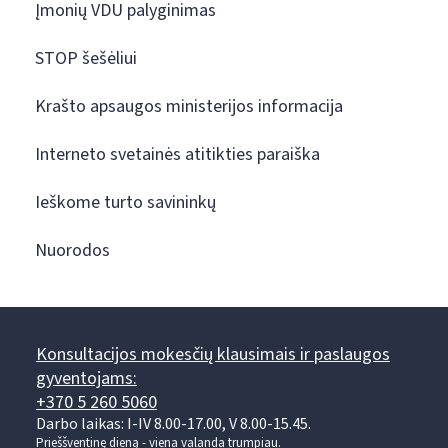
Įmonių VDU palyginimas
STOP šešėliui
Krašto apsaugos ministerijos informacija
Interneto svetainės atitikties paraiška
Ieškome turto savininkų
Nuorodos
Konsultacijos mokesčių klausimais ir paslaugos
gyventojams:
+370 5 260 5060
Darbo laikas: I-IV 8.00-17.00, V 8.00-15.45.
Prieššventinę dieną - viena valanda trumpiau.