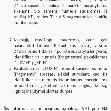
27 straipsnio 1 dalies 1 punkte nurodytiems
tikslams. Šio asmens numeris sudaromas iš
raidžių KD, raidės T ir AIS sugeneruotos skaičių
kombinacijos.
Kvapiųjų medžiagų naudotojo, kuris gali
pasinaudoti Lietuvos Respublikos akcizų įstatymo
27 straipsnio 1 dalies 7 punkte nustatyta lengvata,
identifikacinis numeris (fragmentas) pakeičiamas
iš „KV-N“ į „KP-N“.
Patikslinamas „CO2-N“ identifikacinio numerio
(fragmento) aprašas, aiškiai nurodant, kad šis
identifikacinis numeris išduodamas energiniams
produktams, įskaitant akmens anglis, koksą,
lignitą ir šildymui skirtas durpes.
Šis informacinis pranešimas pateiktas VMI prie FM