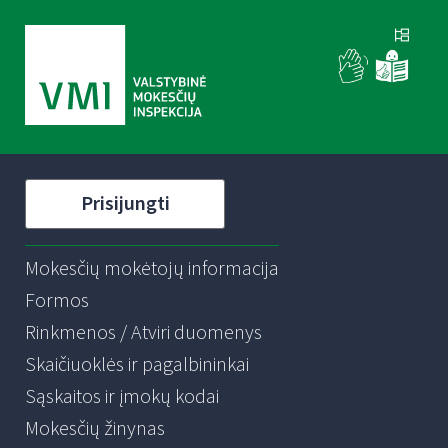
Prisijungti
Mokesčių mokėtojų informacija
Formos
Rinkmenos / Atviri duomenys
Skaičiuoklės ir pagalbininkai
Sąskaitos ir įmokų kodai
Mokesčių žinynas