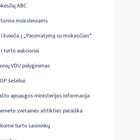
kesčių ABC
ktorina moksleiviams
I kviečia į „Pasimatymą su mokesčiais“
I turto aukcionai
onių VDU palyginimas
OP šešėliui
ašto apsaugos ministerijos informacija
terneto svetainės atitikties paraiška
škome turto savininkų