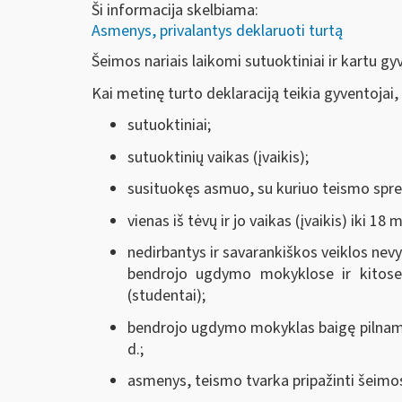
Ši informacija skelbiama:
Asmenys, privalantys deklaruoti turtą
Šeimos nariais laikomi sutuoktiniai ir kartu gyv
Kai metinę turto deklaraciją teikia gyventojai
sutuoktiniai;
sutuoktinių vaikas (įvaikis);
susituokęs asmuo, su kuriuo teismo spren
vienas iš tėvų ir jo vaikas (įvaikis) iki 18 m
nedirbantys ir savarankiškos veiklos nevyk
bendrojo ugdymo mokyklose ir kitose 
(studentai);
bendrojo ugdymo mokyklas baigę pilnameč
d.;
asmenys, teismo tvarka pripažinti šeimos