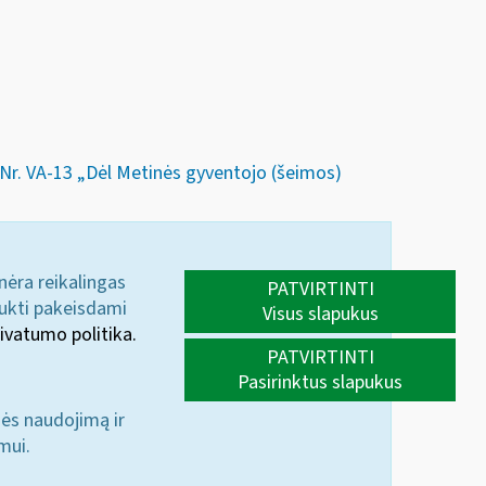
s Nr. VA-13 „Dėl Metinės gyventojo (šeimos)
 nėra reikalingas
PATVIRTINTI
aukti pakeisdami
Visus slapukus
ivatumo politika.
PATVIRTINTI
Pasirinktus slapukus
nės naudojimą ir
mui.