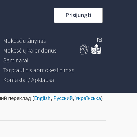
Prisijungti
Mokesčių žinynas
Mokesčių kalendorius
Seminarai
Tarptautinis apmokestinimas
Kontaktai / Apklausa
ний переклад (
English
,
Русский
,
Українська
)