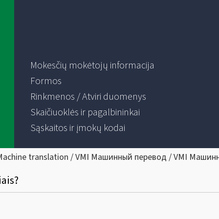
Mokesčių mokėtojų informacija
Formos
Rinkmenos / Atviri duomenys
Skaičiuoklės ir pagalbininkai
Sąskaitos ir įmokų kodai
Machine translation / VMI Машинный перевод / VMI Машин
ais?