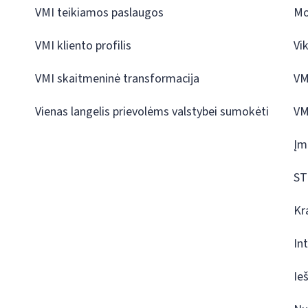
VMI teikiamos paslaugos
Mo
VMI kliento profilis
Vi
VMI skaitmeninė transformacija
VM
Vienas langelis prievolėms valstybei sumokėti
VM
Įm
ST
Kr
In
Ie