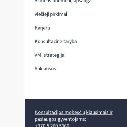
Asmens duomenų apsauga
Viešieji pirkimai
Karjera
Konsultacinė taryba
VMI strategija
Apklausos
Konsultacijos mokesčių klausimais ir
paslaugos gyventojams:
+370 5 260 5060