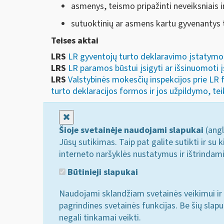
asmenys, teismo pripažinti neveiksniais ir
sutuoktinių ar asmens kartu gyvenantys tė
Teises aktai
LRS
LR gyventojų turto deklaravimo įstatymo 
LRS
LR paramos būstui įsigyti ar išsinuomoti
LRS
Valstybinės mokesčių inspekcijos prie LR 
turto deklaracijos formos ir jos užpildymo, tei
Uždaryti
Šioje svetainėje naudojami slapukai
(angl
Jūsų sutikimas. Taip pat galite sutikti ir s
interneto naršyklės nustatymus ir ištrindam
Būtinieji slapukai
Naudojami sklandžiam svetainės veikimui ir 
pagrindines svetainės funkcijas. Be šių slap
negali tinkamai veikti.