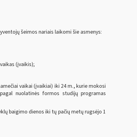
gyventojų šeimos nariais laikomi šie asmenys:
aikas (įvaikis);
mečiai vaikai (įvaikiai) iki 24 m., kurie mokosi
pagal nuolatinės formos studijų programas
lų baigimo dienos iki tų pačių metų rugsėjo 1