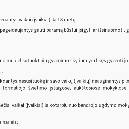
enantys vaikai (įvaikiai) iki 18 metų.
, pageidaujantys gauti paramą būstui įsigyti ar išsinuomoti, 
dimu dėl sutuoktinių gyvenimo skyrium yra likęs gyventi jų v
.;
dantys nesusituokę ir savo vaikų (įvaikių) neauginantys pilna
formaliojo švietimo įstaigose, aukštosiose mokyklose 
iai vaikai (įvaikiai) laikotarpiu nuo bendrojo ugdymo mokyk
 nariais;