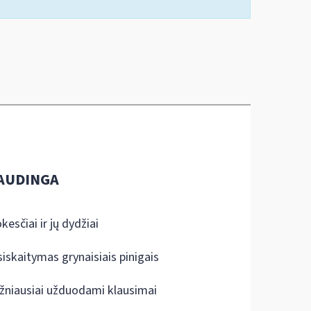
AUDINGA
kesčiai ir jų dydžiai
siskaitymas grynaisiais pinigais
žniausiai užduodami klausimai