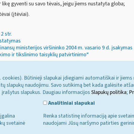
 likę gyventi su savo tėvais, jeigu jiems nustatyta globa;
vai (įtėviai).
2 str.
 įstatymas
finansų ministerijos viršininko 2004 m. vasario 9 d. įsakyma
kimo ir tikslinimo taisyklių patvirtinimo“
. cookies). Būtinieji slapukai įdiegiami automatiškai ir jiems
u kitų slapukų naudojimu. Savo sutikimą bet kada galėsite atš
i įrašytus slapukus. Daugiau informacijos
Slapukų politika
;
Pr
Analitiniai slapukai
įgalina
Renka statistinę informaciją apie svetai
ukų svetainė
naudojami Jūsų naršymo patirties gerini