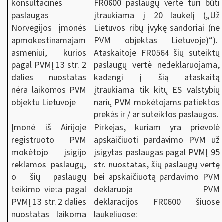
konsultacines
FR0600 paslaugų vertė turi būti
paslaugas
įtraukiama į 20 laukelį („Už
Norvegijos įmonės
Lietuvos ribų įvykę sandoriai (ne
apmokestinamajam
PVM objektas Lietuvoje)“).
asmeniui, kurios
Ataskaitoje FR0564 šių suteiktų
pagal PVMĮ 13 str. 2
paslaugų vertė nedeklaruojama,
dalies nuostatas
kadangi į šią ataskaitą
nėra laikomos PVM
įtraukiama tik kitų ES valstybių
objektu Lietuvoje
narių PVM mokėtojams patiektos
prekės ir / ar suteiktos paslaugos.
Įmonė iš Airijoje
Pirkėjas, kuriam yra prievolė
registruoto PVM
apskaičiuoti pardavimo PVM už
mokėtojo įsigijo
įsigytas paslaugas pagal PVMĮ 95
reklamos paslaugų,
str. nuostatas, šių paslaugų vertę
o šių paslaugų
bei apskaičiuotą pardavimo PVM
teikimo vieta pagal
deklaruoja PVM
PVMĮ 13 str. 2 dalies
deklaracijos FR0600 šiuose
nuostatas laikoma
laukeliuose: