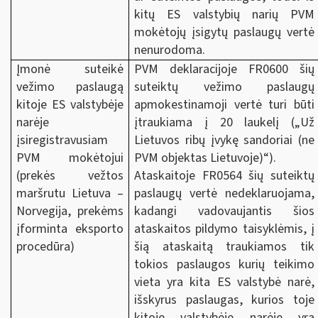
kitų ES valstybių narių PVM
mokėtojų įsigytų paslaugų vertė
nenurodoma.
Įmonė suteikė
PVM deklaracijoje FR0600 šių
vežimo paslaugą
suteiktų vežimo paslaugų
kitoje ES valstybėje
apmokestinamoji vertė turi būti
narėje
įtraukiama į 20 laukelį („Už
įsiregistravusiam
Lietuvos ribų įvykę sandoriai (ne
PVM mokėtojui
PVM objektas Lietuvoje)“).
(prekės vežtos
Ataskaitoje FR0564 šių suteiktų
maršrutu Lietuva –
paslaugų vertė nedeklaruojama,
Norvegija, prekėms
kadangi vadovaujantis šios
įforminta eksporto
ataskaitos pildymo taisyklėmis, į
procedūra)
šią ataskaitą traukiamos tik
tokios paslaugos kurių teikimo
vieta yra kita ES valstybė narė,
išskyrus paslaugas, kurios toje
kitoje valstybėje narėje yra