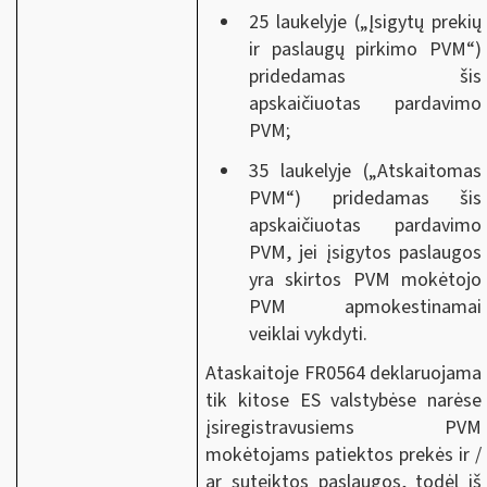
25 laukelyje („Įsigytų prekių
ir paslaugų pirkimo PVM“)
pridedamas šis
apskaičiuotas pardavimo
PVM;
35 laukelyje („Atskaitomas
PVM“) pridedamas šis
apskaičiuotas pardavimo
PVM, jei įsigytos paslaugos
yra skirtos PVM mokėtojo
PVM apmokestinamai
veiklai vykdyti.
Ataskaitoje FR0564 deklaruojama
tik kitose ES valstybėse narėse
įsiregistravusiems PVM
mokėtojams patiektos prekės ir /
ar suteiktos paslaugos, todėl iš