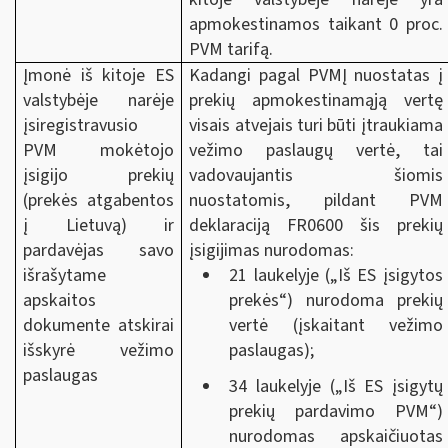
apmokestinamos taikant 0 proc.
PVM tarifą.
Įmonė iš kitoje ES
Kadangi pagal PVMĮ nuostatas į
valstybėje narėje
prekių apmokestinamąją vertę
įsiregistravusio
visais atvejais turi būti įtraukiama
PVM mokėtojo
vežimo paslaugų vertė, tai
įsigijo prekių
vadovaujantis šiomis
(prekės atgabentos
nuostatomis, pildant PVM
į Lietuvą) ir
deklaraciją FR0600 šis prekių
pardavėjas savo
įsigijimas nurodomas:
išrašytame
21 laukelyje („Iš ES įsigytos
apskaitos
prekės“) nurodoma prekių
dokumente atskirai
vertė (įskaitant vežimo
išskyrė vežimo
paslaugas);
paslaugas
34 laukelyje („Iš ES įsigytų
prekių pardavimo PVM“)
nurodomas apskaičiuotas