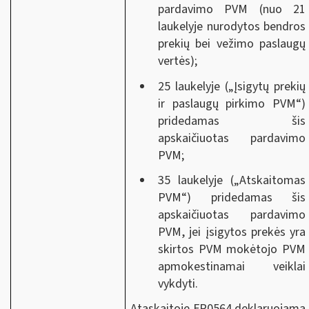
pardavimo PVM (nuo 21
laukelyje nurodytos bendros
prekių bei vežimo paslaugų
vertės);
25 laukelyje („Įsigytų prekių
ir paslaugų pirkimo PVM“)
pridedamas šis
apskaičiuotas pardavimo
PVM;
35 laukelyje („Atskaitomas
PVM“) pridedamas šis
apskaičiuotas pardavimo
PVM, jei įsigytos prekės yra
skirtos PVM mokėtojo PVM
apmokestinamai veiklai
vykdyti.
Ataskaitoje FR0564 deklaruojama