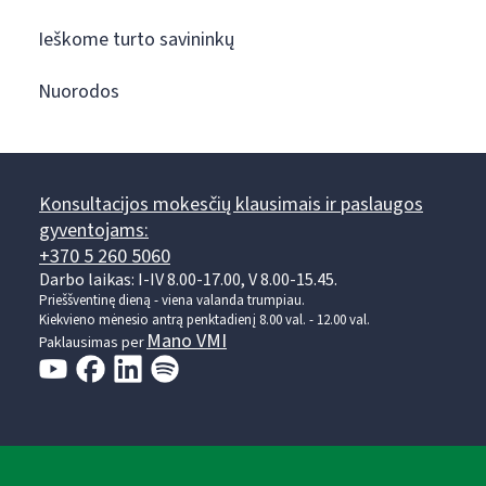
Ieškome turto savininkų
Nuorodos
Konsultacijos mokesčių klausimais ir paslaugos
gyventojams:
+370 5 260 5060
Darbo laikas: I-IV 8.00-17.00, V 8.00-15.45.
Prieššventinę dieną - viena valanda trumpiau.
Kiekvieno mėnesio antrą penktadienį 8.00 val. - 12.00 val.
Mano VMI
Paklausimas per