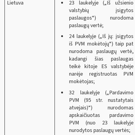
Lietuva
23 laukelyje („Iš užsienio
valstybių įsigytos
paslaugos“) nurodoma
paslaugų vertė;
24 laukelyje („Iš jų: įsigytos
iš PVM mokėtojų“) taip pat
nurodoma paslaugų vertė,
kadangi šias paslaugas
teikė kitoje ES valstybėje
narėje registruotas PVM
mokėtojas;
32 laukelyje („Pardavimo
PVM (95 str. nustatytais
atvejais)“) nurodomas
apskaičiuotas pardavimo
PVM (nuo 23 laukelyje
nurodytos paslaugų vertės;