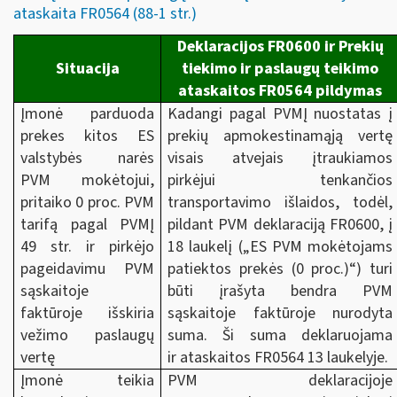
ataskaita FR0564 (88-1 str.)
Deklaracijos FR0600 ir Prekių
Situacija
tiekimo ir paslaugų teikimo
ataskaitos FR0564 pildymas
Įmonė parduoda
Kadangi pagal PVMĮ nuostatas į
prekes kitos ES
prekių apmokestinamąją vertę
valstybės narės
visais atvejais įtraukiamos
PVM mokėtojui,
pirkėjui tenkančios
pritaiko 0 proc. PVM
transportavimo išlaidos, todėl,
tarifą pagal PVMĮ
pildant PVM deklaraciją FR0600, į
49 str. ir pirkėjo
18 laukelį („ES PVM mokėtojams
pageidavimu PVM
patiektos prekės (0 proc.)“) turi
sąskaitoje
būti įrašyta bendra PVM
faktūroje išskiria
sąskaitoje faktūroje nurodyta
vežimo paslaugų
suma. Ši suma deklaruojama
vertę
ir ataskaitos FR0564 13 laukelyje.
Įmonė teikia
PVM deklaracijoje