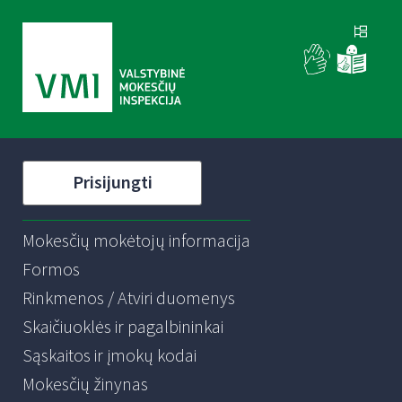
Prisijungti
Mokesčių mokėtojų informacija
Formos
Rinkmenos / Atviri duomenys
Skaičiuoklės ir pagalbininkai
Sąskaitos ir įmokų kodai
Mokesčių žinynas