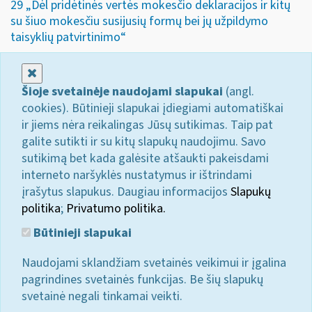
29 „Dėl pridėtinės vertės mokesčio deklaracijos ir kitų
su šiuo mokesčiu susijusių formų bei jų užpildymo
taisyklių patvirtinimo“
Uždaryti
Šioje svetainėje naudojami slapukai
(angl.
cookies). Būtinieji slapukai įdiegiami automatiškai
ir jiems nėra reikalingas Jūsų sutikimas. Taip pat
galite sutikti ir su kitų slapukų naudojimu. Savo
sutikimą bet kada galėsite atšaukti pakeisdami
interneto naršyklės nustatymus ir ištrindami
įrašytus slapukus. Daugiau informacijos
Slapukų
politika
;
Privatumo politika.
Būtinieji slapukai
Naudojami sklandžiam svetainės veikimui ir įgalina
pagrindines svetainės funkcijas. Be šių slapukų
svetainė negali tinkamai veikti.