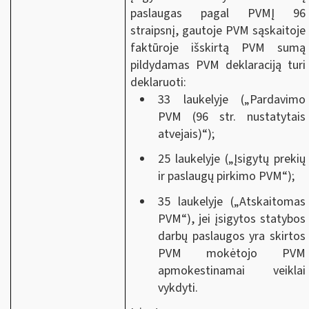
paslaugas pagal PVMĮ 96
straipsnį, gautoje PVM sąskaitoje
faktūroje išskirtą PVM sumą
pildydamas PVM deklaraciją turi
deklaruoti:
33 laukelyje („Pardavimo
PVM (96 str. nustatytais
atvejais)“);
25 laukelyje („Įsigytų prekių
ir paslaugų pirkimo PVM“);
35 laukelyje („Atskaitomas
PVM“), jei įsigytos statybos
darbų paslaugos yra skirtos
PVM mokėtojo PVM
apmokestinamai veiklai
vykdyti.