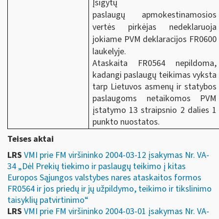
Įsigytų
paslaugų apmokestinamosios
vertės pirkėjas nedeklaruoja
jokiame PVM deklaracijos FR0600
laukelyje.
Ataskaita FR0564 nepildoma,
kadangi paslaugų teikimas vyksta
tarp Lietuvos asmenų ir statybos
paslaugoms netaikomos
PVM
įstatymo 13 straipsnio 2 dalies 1
punkto nuostatos.
Teises aktai
LRS
VMI prie FM viršininko 2004-03-12 įsakymas Nr. VA-
34 „Dėl Prekių tiekimo ir paslaugų teikimo į kitas
Europos Sąjungos valstybes nares ataskaitos formos
FR0564 ir jos priedų ir jų užpildymo, teikimo ir tikslinimo
taisyklių patvirtinimo“
LRS
VMI prie FM viršininko 2004-03-01 įsakymas Nr. VA-