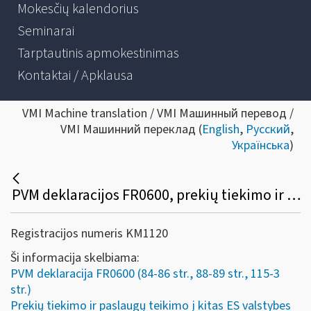
Mokesčių kalendorius
Seminarai
Tarptautinis apmokestinimas
Kontaktai / Apklausa
VMI Machine translation / VMI Машинный перевод /
VMI Машинний переклад (
English
,
Русский
,
Українська
)
PVM deklaracijos FR0600, prekių tiekimo ir paslaugų teikimo į kitas ES valstybes nares ataskaitos FR0564 pildymo pavyzdžiai
Registracijos numeris KM1120
Ši informacija skelbiama:
PVM deklaracija FR0600 (84-86 str., 88-89 str., 115-3
str.)
Prekių tiekimo ir paslaugų teikimo į kitas ES valstybes