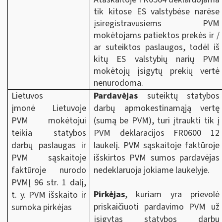
tik kitose ES valstybėse narėse
įsiregistravusiems PVM
mokėtojams patiektos prekės ir /
ar suteiktos paslaugos, todėl iš
kitų ES valstybių narių PVM
mokėtojų įsigytų prekių vertė
nenurodoma.
Lietuvos
Pardavėjas
suteiktų statybos
įmonė Lietuvoje
darbų apmokestinamąją vertę
PVM mokėtojui
(sumą be PVM), turi įtraukti tik į
teikia statybos
PVM deklaracijos FR0600 12
darbų paslaugas ir
laukelį. PVM sąskaitoje faktūroje
PVM sąskaitoje
išskirtos PVM sumos pardavėjas
faktūroje nurodo
nedeklaruoja jokiame laukelyje.
PVMĮ 96 str. 1 dalį,
Pirkėjas
, kuriam yra prievolė
t. y. PVM išskaito ir
priskaičiuoti pardavimo PVM už
sumoka pirkėjas
įsigytas statybos darbų