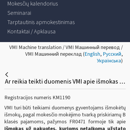
Mokesčių kalendorius
Seminarai
Tarptautinis apmokestinimas
Kontaktai / Apklausa
VMI Machine translation / VMI Машинный перевод /
VMI Машинний переклад (
English
,
Русский
,
Українська
)
Ar reikia teikti duomenis VMI apie išmokas už pakuotes gyventojams išmokėtų B klasės išmokų pažymoje (FR0471)?
Registracijos numeris KM1190
VMI turi būti teikiami duomenys gyventojams išmokėtų
išmokų, pagal mokesčio mokėjimo tvarką priskiriamų B
klasės pajamoms, pažymos FR0471 formoje tik apie
išmokas už pakuotes, kurioms netaikoma užstato