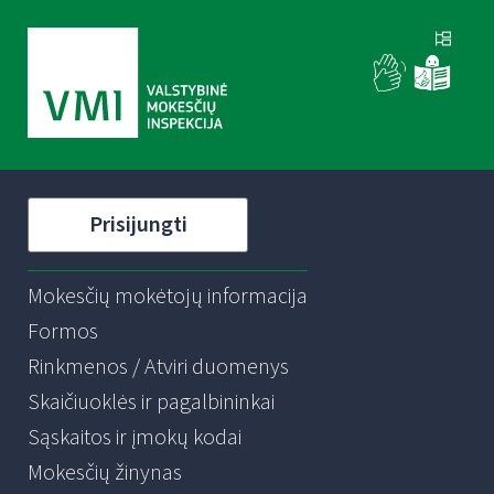
Prisijungti
Mokesčių mokėtojų informacija
Formos
Rinkmenos / Atviri duomenys
Skaičiuoklės ir pagalbininkai
Sąskaitos ir įmokų kodai
Mokesčių žinynas