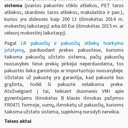
sistema
(įvairios pakuotės stiklo atliekos, PET taros
atliekos, skardinės taros atliekos, makulatūra ir pan.),
kurios yra didesnės kaip 200 Lt (išmokėtas 2014 m.
mokestinį laikotarpį) arba 60 Eur (išmokėtas 2015 m. ar
vėlesnį mokestinį laikotarpį).
Pagal
LR pakuočių ir pakuočių atliekų tvarkymo
įstatymą
, parduodant prekes pakuotėse, kurioms
taikoma pakuočių užstato sistema, pačių pakuočių
nuosavybės teisė prekių pirkėjui neperduodama, tos
pakuotės lieka gamintojo ar importuotojo nuosavybėje.
Užstatas už pakuotę yra garantija, kad pakuotė bus
grąžinta, todėl ši pakuotė nelaikoma preke.
Atsižvelgiant į tai, teikiant duomenis VMI apie
gyventojams išmokėtas B klasės išmokas pažymos
FR0471 formoje, sumų, išmokėtų už pakuočių, kurioms
taikoma užstato sistema, supirkimą nurodyti nereikia.
Teises aktai