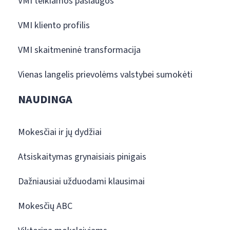
VMI teikiamos paslaugos
VMI kliento profilis
VMI skaitmeninė transformacija
Vienas langelis prievolėms valstybei sumokėti
NAUDINGA
Mokesčiai ir jų dydžiai
Atsiskaitymas grynaisiais pinigais
Dažniausiai užduodami klausimai
Mokesčių ABC